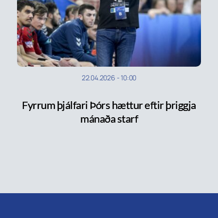
22.04.2026
-
10:00
Fyrrum þjálfari Þórs hættur eftir þriggja
mánaða starf