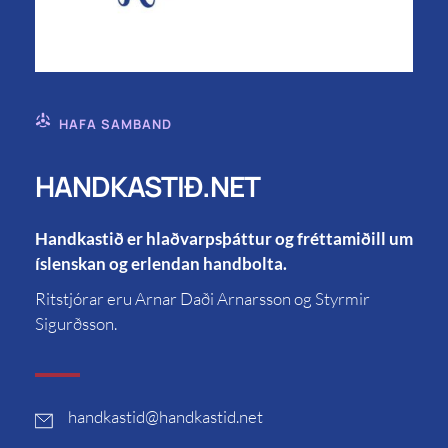
HAFA SAMBAND
HANDKASTIÐ.NET
Handkastið er hlaðvarpsþáttur og fréttamiðill um
íslenskan og erlendan handbolta.
Ritstjórar eru Arnar Daði Arnarsson og Styrmir
Sigurðsson.
handkastid
@handkastid.net