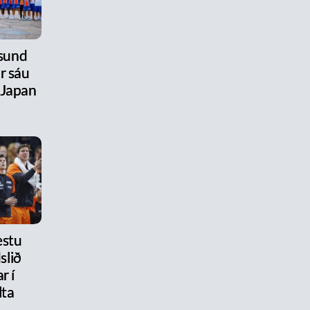
úsund
r sáu
 Japan
estu
slið
r í
lta