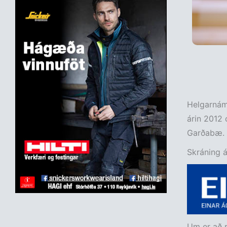
Helgarnáms
árin 2012 
Garðabæ.
Skráning á
Um er að r