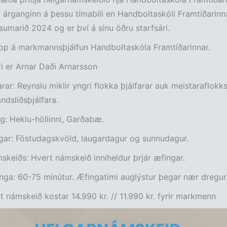
árganginn á þessu tímabili en Handboltaskóli Framtíðarinn
sumarið 2024 og er því á sínu öðru starfsári.
upp á markmannsþjálfun Handboltaskóla Framtíðarinnar.
ri er Arnar Daði Arnarsson
arar: Reynslu miklir yngri flokka þjálfarar auk meistaraflokks
ndsliðsþjálfara.
g: Heklu-höllinni, Garðabæ.
gar: Föstudagskvöld, laugardagur og sunnudagur.
keiðs: Hvert námskeið inniheldur þrjár æfingar.
ga: 60-75 mínútur. Æfingatími auglýstur þegar nær dregur
t námskeið kostar 14.990 kr. // 11.990 kr. fyrir markmenn