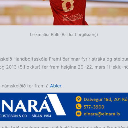
Leikmaður Bolti (Baldur Þorgilsson))
keið Handboltaskóla Framtíðarinnar fyrir stráka og stelp
og 2013 (5.flokkur) fer fram helgina 20.-22. mars í Heklu-höl
 námskeiðið fer fram á
Abler
.
æða þriðja helgarnámskeiðið hjá Handboltaskóla Framtíðarin