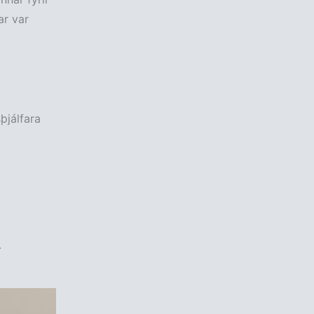
ar var
þjálfara
.