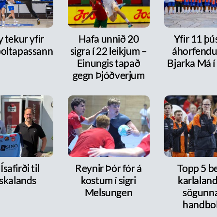
y tekur yfir
Hafa unnið 20
Yfir 11 þ
oltapassann
sigra í 22 leikjum –
áhorfendu
Einungis tapað
Bjarka Má í
gegn Þjóðverjum
Ísafirði til
Reynir Þór fór á
Topp 5 b
skalands
kostum í sigri
karlaland
Melsungen
sögunna
handbo