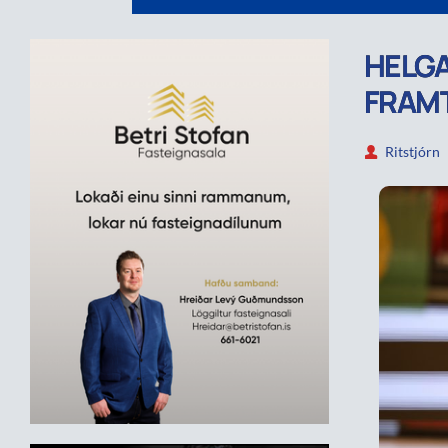
HELG
FRAM
Ritstjórn