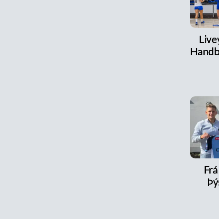
Live
Handb
Frá 
Þý