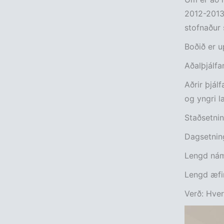
2012-2013 
stofnaður 
Boðið er 
Aðalþjálfa
Aðrir þjálf
og yngri la
Staðsetnin
Dagsetnin
Lengd náms
Lengd æfin
Verð: Hver