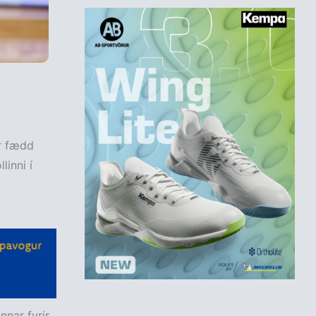
ur fædd
linni í
nar fyrir