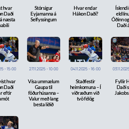
t hvar
Stórsigur
Hvar endar
Íslendi
n Daði
Eyjamanna á
Hákon Daði?
eldlín
 á næsta
Selfyssingum
Óðinn o
abili
Daði á
025
-
15:00
27.11.2025
-
10:00
04.11.2025
-
16:00
03.11.202
íst hvar
Vísa ummælum
Staðfestir
Fyllir
n Daði
Gaupa til
heimkomuna – Í
Daði 
r eftir
föðurhúsanna –
viðræðum við
Jakobs
amót
Valur með lang
tvö félög
besta liðið