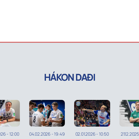
HÁKON DAÐI
026
-
12:00
04.02.2026
-
19:49
02.01.2026
-
10:50
21.12.202