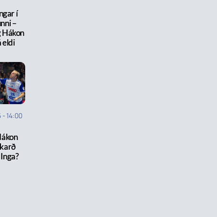
ngar í
unni –
g Hákon
 eldi
5
-
14:00
 Hákon
skarð
 Inga?