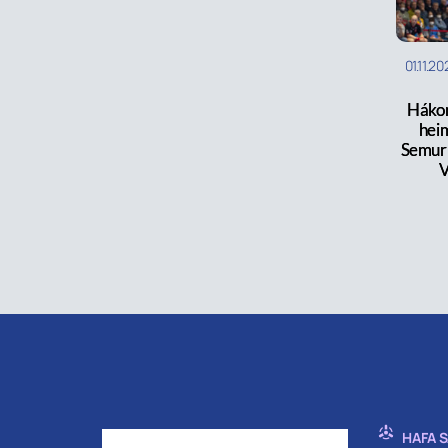
01.11.2
Hákon
heim
Semur 
V
HAFA 