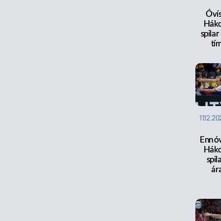
Óvís
Háko
spilar
tím
11.12.2
Enn óv
Háko
spila
ár