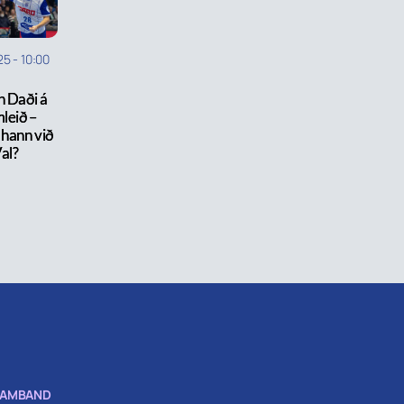
025
-
10:00
 Daði á
leið –
hann við
al?
SAMBAND