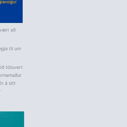
 væri að
gja til um
ið töluvert
hornamaður
r á sitt
r