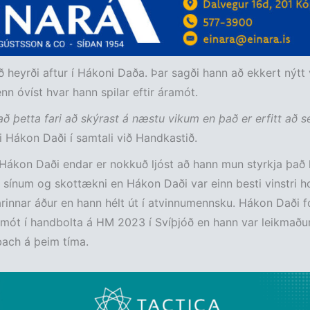
 heyrði aftur í Hákoni Daða. Þar sagði hann að ekkert nýtt
enn óvíst hvar hann spilar eftir áramót.
að þetta fari að skýrast á næstu vikum en það er erfitt að se
 Hákon Daði í samtali við Handkastið.
ákon Daði endar er nokkuð ljóst að hann mun styrkja það l
sínum og skottækni en Hákon Daði var einn besti vinstri 
arinnar áður en hann hélt út í atvinnumennsku. Hákon Daði fó
rmót í handbolta á HM 2023 í Svíþjóð en hann var leikmaðu
ch á þeim tíma.