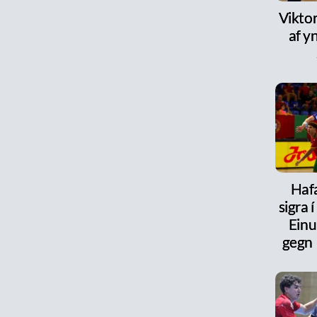
Viktor
af y
Haf
sigra 
Einu
gegn