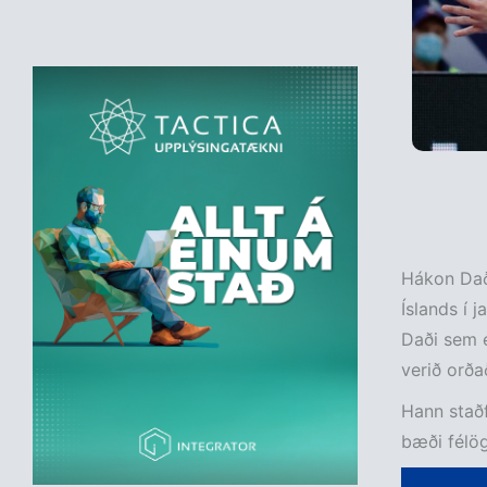
Hákon Daði
Íslands í 
Daði sem e
verið orða
Hann staðf
bæði félög