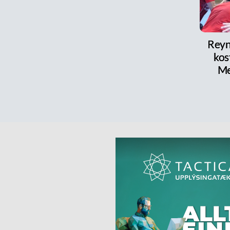
Reyni
kos
Me