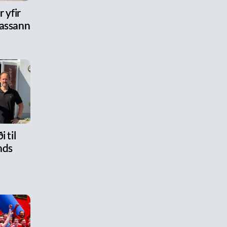
 yfir
assann
i til
nds