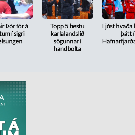
r Þór fór á
Topp 5 bestu
Ljóst hvaða 
tum í sigri
karlalandslið
þátt í
lsungen
sögunnar í
Hafnarfjarð
handbolta