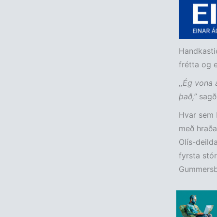
Handkastið
frétta og 
,,Ég vona 
það,”
sagði
Hvar sem H
með hraða 
Olís-deild
fyrsta stó
Gummersba