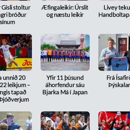
 Gísli stoltur
Æfingaleikir: Úrslit
Livey tekur
ngri bróður
og næstu leikir
Handboltap
sínum
a unnið 20
Yfir 11 þúsund
Frá Ísafirð
í 22 leikjum –
áhorfendur sáu
Þýskala
ngis tapað
Bjarka Má í Japan
 Þjóðverjum