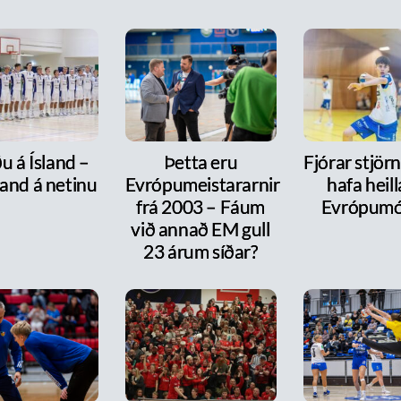
u á Ísland –
Þetta eru
Fjórar stjör
and á netinu
Evrópumeistararnir
hafa heill
frá 2003 – Fáum
Evrópumó
við annað EM gull
23 árum síðar?