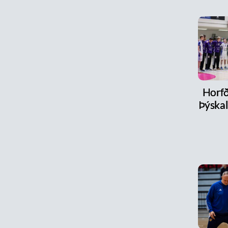
Horfð
Þýskal