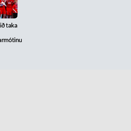
lið taka
armótinu