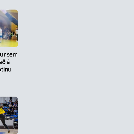
nur sem
að á
tinu