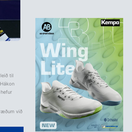
ið til
. Hákon
 hefur
ðræðum við