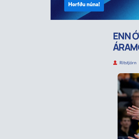
ENN Ó
ÁRAM
Ritstjórn