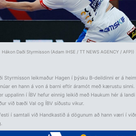
Hákon Daði Styrmisson (Adam IHSE / TT NEWS AGENCY / AFP))
 Styrmisson leikmaður Hagen í þýsku B-deildinni er á heimle
janúar en hann á von á barni eftir áramót með kærustu sinni
r uppalinn í ÍBV hefur einnig leikið með Haukum hér á landi
ður við bæði Val og ÍBV síðustu vikur.
esti í samtali við Handkastið á dögunum að hann væri í vi
.