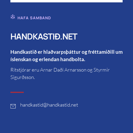
HAFA SAMBAND
HANDKASTIÐ.NET
Handkastið er hlaðvarpsþáttur og fréttamiðill um
íslenskan og erlendan handbolta.
Ritstjórar eru Arnar Daði Arnarsson og Styrmir
Sigurðsson.
handkastid
@handkastid.net