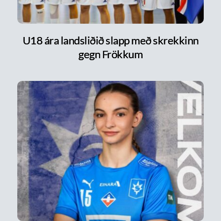
U18 ára landsliðið slapp með skrekkinn
gegn Frökkum