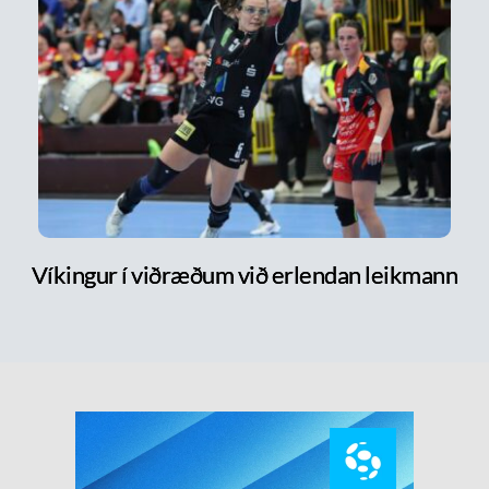
Víkingur í viðræðum við erlendan leikmann