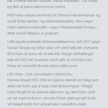
þar á meðal Mikkel Hansen, Nikola Karabatic, Luc Abalo
og fleiri af bestu leikmönnum heims.
PSG hefur nánast drottnað yfir franska handboltanum og
unnið fjölda deildar- og bikarmeistaratitla. Hins vegar
hefur stærsta markmiðið – sigur í Meistaradeild Evrópu –
alltaf runnið félaginu úr greipum.
Liðið tapaði úrslitaleik Meistaradeildarinnar árið 2017 gegn
Vardar Skopje og hefur síðan oft verið talið eitt sterkasta
lið Evrópu án þess að ná alla leið. Margir sérfræðingar
telja að PSG hafi stundum verið safn af stórstjörnum
frekar en samstillt lið með skýra sjálfsmynd.
HÖJ Elite – nýtt stórverkefni í Danmörku
Danska félagið HÖJ Elite er nýjasta dæmið um félag sem
ætlar sér hratt upp á topp með fjárfestingum. Félagið
hefur fengið til sín þekkta leikmenn og rætt hefur verið
um að markvörðurinn Jannick Green gæti gengið til liðs
við félagið þrátt fyrir að það leiki í næstefstu deild.