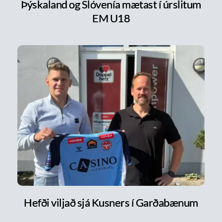
Þýskaland og Slóvenía mætast í úrslitum
EM U18
Hefði viljað sjá Kusners í Garðabænum