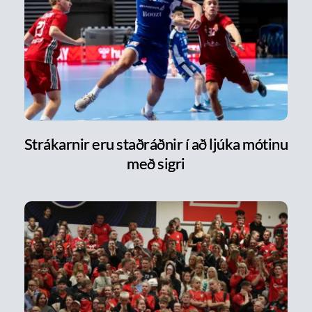
Strákarnir eru staðráðnir í að ljúka mótinu
með sigri