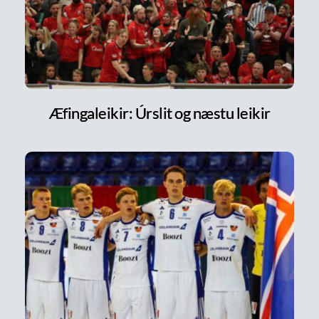
Æfingaleikir: Úrslit og næstu leikir