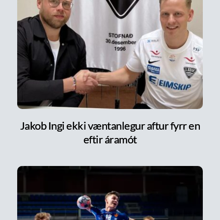
Jakob Ingi ekki væntanlegur aftur fyrr en
eftir áramót