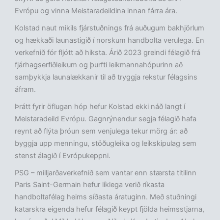
Evrópu og vinna Meistaradeildina innan fárra ára.
Kolstad naut mikils fjárstuðnings frá auðugum bakhjörlum
og hækkaði launastigið í norskum handbolta verulega. En
verkefnið fór fljótt að hiksta. Árið 2023 greindi félagið frá
fjárhagserfiðleikum og þurfti leikmannahópurinn að
samþykkja launalækkanir til að tryggja rekstur félagsins
áfram.
Þrátt fyrir öflugan hóp hefur Kolstad ekki náð langt í
Meistaradeild Evrópu. Gagnrýnendur segja félagið hafa
reynt að flýta þróun sem venjulega tekur mörg ár: að
byggja upp menningu, stöðugleika og leikskipulag sem
stenst álagið í Evrópukeppni.
PSG – milljarðaverkefnið sem vantar enn stærsta titilinn
Paris Saint-Germain hefur líklega verið ríkasta
handboltafélag heims síðasta áratuginn. Með stuðningi
katarskra eigenda hefur félagið keypt fjölda heimsstjarna,