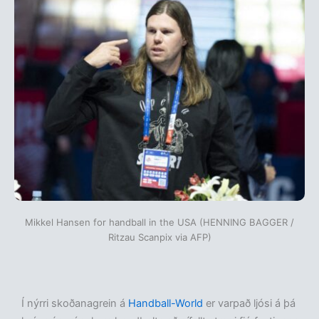
Mikkel Hansen for handball in the USA (HENNING BAGGER /
Ritzau Scanpix via AFP)
Í nýrri skoðanagrein á
Handball-World
er varpað ljósi á þá