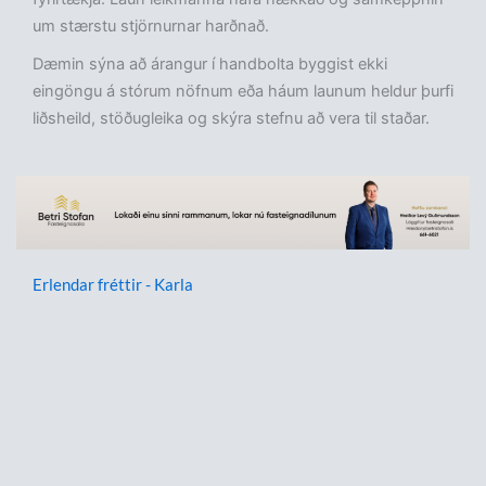
um stærstu stjörnurnar harðnað.
Dæmin sýna að árangur í handbolta byggist ekki
eingöngu á stórum nöfnum eða háum launum heldur þurfi
liðsheild, stöðugleika og skýra stefnu að vera til staðar.
Erlendar fréttir - Karla