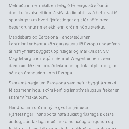
Metnaðurinn er mikill, en félagið féll engu að síður úr
dönsku úrvalsdeildinni á síðasta tímabili. Það hefur vakið
spurningar um hvort fjárfestingar og stór nöfn nægi
þegar grunnurinn er ekki enn orðinn nógu sterkur.
Magdeburg og Barcelona – andstæðurnar
Í greininni er bent á að sigursælustu lið Evrópu undanfarin
ár hafi yfirleitt byggst upp hægar og markvissar. SC
Magdeburg undir stjórn Bennet Wiegert er nefnt sem
dæmi um lið sem þróaði leikmenn og leikstíl yfir mörg ár
áður en árangurinn kom í Evrópu.
Sama má segja um Barcelona sem hefur byggt á sterkri
félagsmenningu, skýru kerfi og langtímahugsun frekar en
skammtímakaupum.
Handboltinn orðinn nýr vígvöllur fjárfesta
Fjárfestingar í handbolta hafa aukist gríðarlega síðasta
áratug, sérstaklega með innkomu auðugra eigenda og
fyrirtækja. Laun leikmanna hafa hækkað og samkeppnin