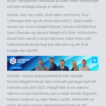
þróun í evrópskum handbolta að sífellt stærri fjárfestingar
skili ekki endilega árangri á vellinum.
Greinin, sem ber heitið
„Geld allein wirft keine Tore“
(„Peningar einir og sér skora ekki mörk“), fjallar meðal
annars um norska félagið Kolstad, franska stórliðið Paris
Saint-Germain og danska félagið HÖJ Elite. Höfundurinn
Daniel Duhr bendir á að þó fjármunir skipti miklu máli í
nútímahandbolta þá dugi þeir ekki einir og sér til að
byggja upp sigurlið.
Kolstad – norska draumaverkefnið sem hikstaði
Norska félagið Kolstad vakti heimsathygli þegar það hóf
stórsókn sína árið 2022. Félagið fékk til sín stærstu
stjörnur norsks handbolta, þar á meðal Sander Sagosen,
Magnus Gullerud og síðar Niklas Landin. Markmiðið var
skýrt: að gera norskan félagsliðahandbolta að afli í