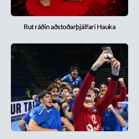
Rut ráðin aðstoðarþjálfari Hauka