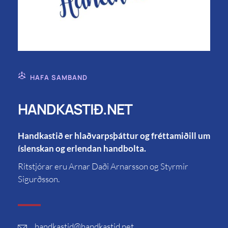
HAFA SAMBAND
HANDKASTIÐ.NET
Handkastið er hlaðvarpsþáttur og fréttamiðill um
íslenskan og erlendan handbolta.
Ritstjórar eru Arnar Daði Arnarsson og Styrmir
Sigurðsson.
handkastid
@handkastid.net