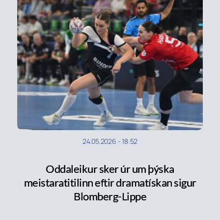
24.05.2026
-
18:52
Oddaleikur sker úr um þýska
meistaratitilinn eftir dramatískan sigur
Blomberg-Lippe