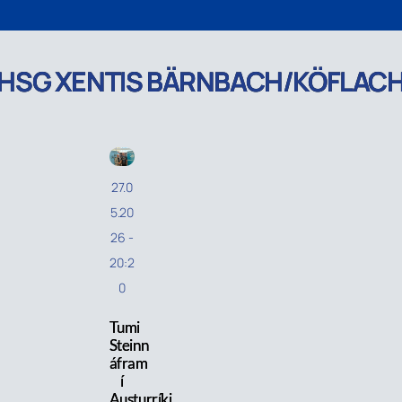
HSG XENTIS BÄRNBACH/KÖFLAC
27.0
5.20
26
-
20:2
0
Tumi
Steinn
áfram
í
Austurríki