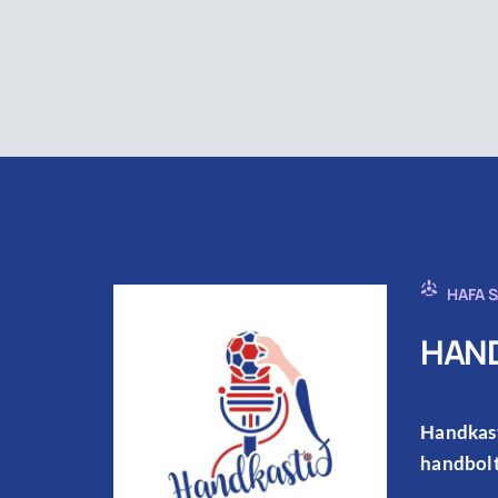
HAFA 
HAND
Handkast
handbolt