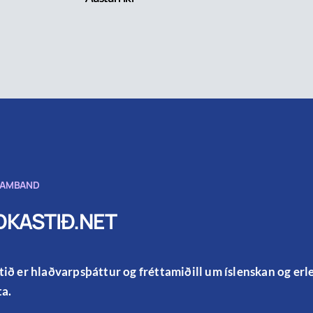
SAMBAND
KASTIÐ.NET
ið er hlaðvarpsþáttur og fréttamiðill um íslenskan og er
a.