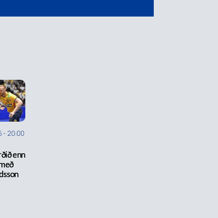
5
-
20:00
ðið enn
 með
idsson