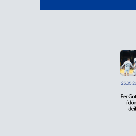
25.05.2
Fer Got
í dö
dei