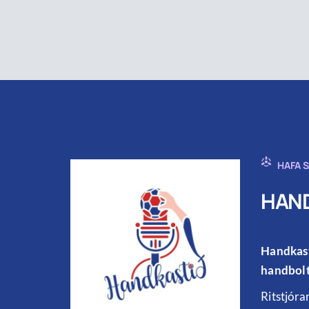
HAFA 
HAND
Handkast
handbolt
Ritstjóra