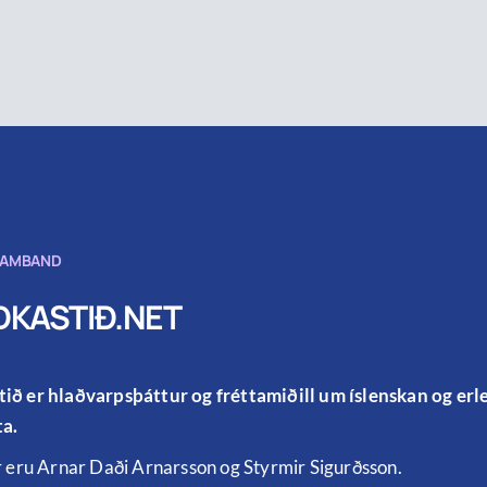
SAMBAND
KASTIÐ.NET
ið er hlaðvarpsþáttur og fréttamiðill um íslenskan og er
a.
r eru Arnar Daði Arnarsson og Styrmir Sigurðsson.