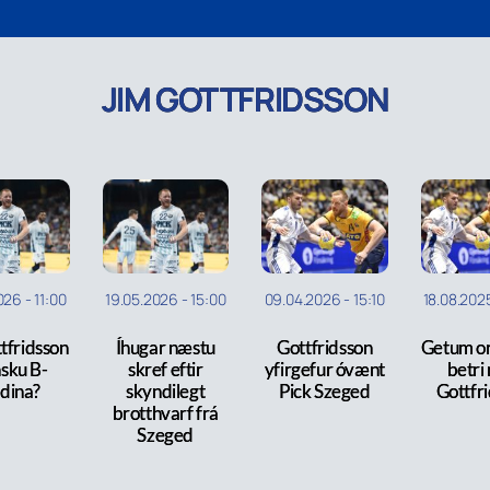
JIM GOTTFRIDSSON
026
-
11:00
19.05.2026
-
15:00
09.04.2026
-
15:10
18.08.202
tfridsson
Íhugar næstu
Gottfridsson
Getum or
nsku B-
skref eftir
yfirgefur óvænt
betri
ldina?
skyndilegt
Pick Szeged
Gottfr
brotthvarf frá
Szeged