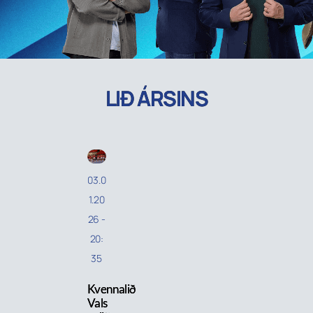
LIÐ ÁRSINS
03.0
1.20
26
-
20:
35
Kvennalið
Vals