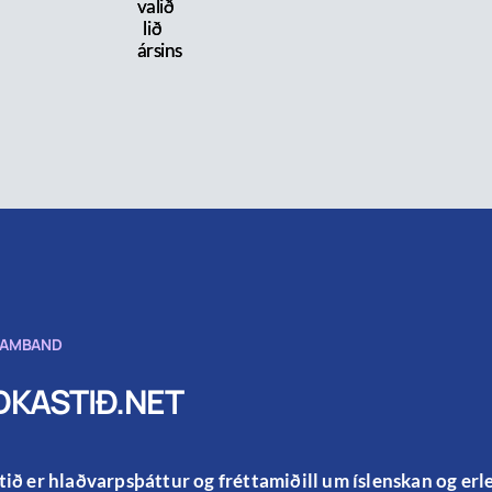
valið
lið
ársins
SAMBAND
KASTIÐ.NET
ið er hlaðvarpsþáttur og fréttamiðill um íslenskan og er