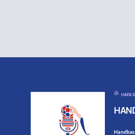
HAFA 
HAND
Handkast