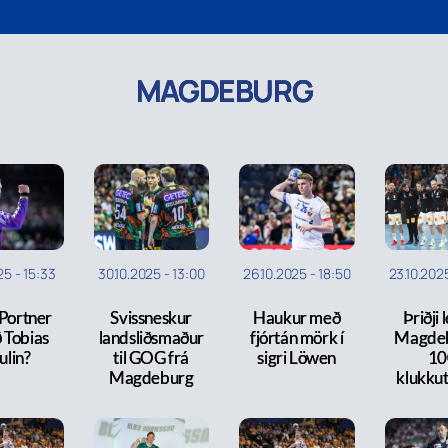
MAGDEBURG
025
-
15:33
30.10.2025
-
13:00
26.10.2025
-
18:50
23.10.202
 Portner
Svissneskur
Haukur með
Þriðji 
 Tobias
landsliðsmaður
fjórtán mörk í
Magdeb
ulin?
til GOG frá
sigri Löwen
10
Magdeburg
klukku