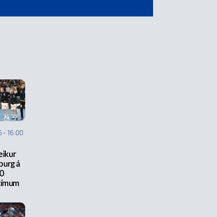
5
-
16:00
leikur
urg á
0
tímum