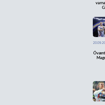
varn
G
20.09.2
Óvænt ú
Mag