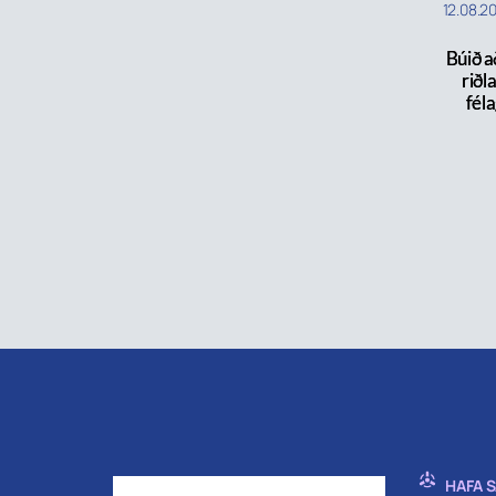
12.08.2
Búið a
riðl
féla
HAFA 