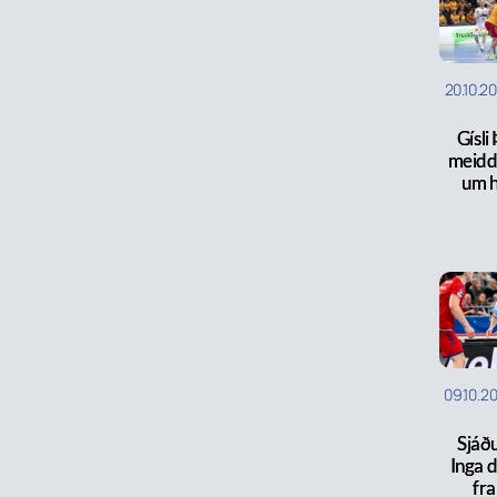
20.10.2
Gísli
meiddi
um h
09.10.2
Sjáð
Inga d
fr