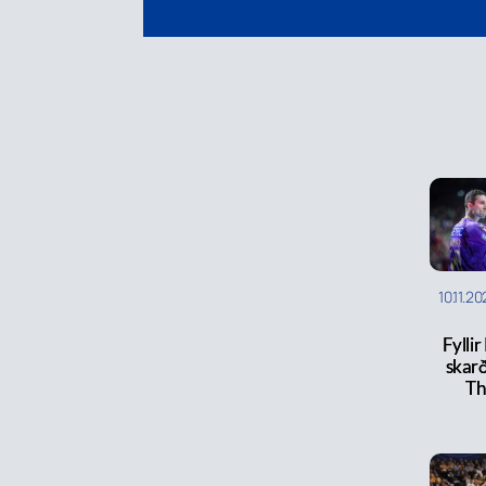
10.11.2
Fyllir
skarð
Th