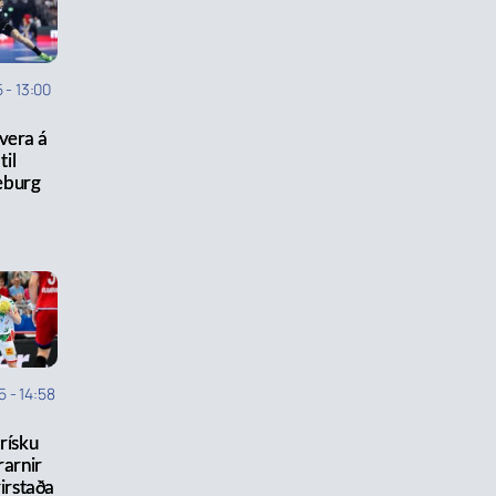
5
-
13:00
vera á
til
burg
5
-
14:58
rísku
rarnir
rirstaða