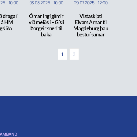
025
-
10:00
03.08.2025
-
10:00
29.07.2025
-
12:00
ð draga í
Ómar Ingi glímir
Vistaskipti
a á HM
við meiðsli – Gísli
Elvars Arnar til
gsliða
Þorgeir sneri til
Magdeburg þau
baka
bestu í sumar
1
2
SAMBAND