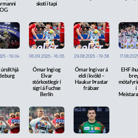
armanni
skoti í tapi
OG
025
-
19:04
06.09.2025
-
16:05
29.08.2025
-
19:38
17.08.202
rslit hjá
Ómar Ingi og
Ómar Ingi var á
EHF íhu
deburg
Elvar
eldi í kvöld –
bre
stórkostlegir í
Haukur Þrastar
mótafyri
sigri á Fuchse
frábær
í
Berlín
Meistara