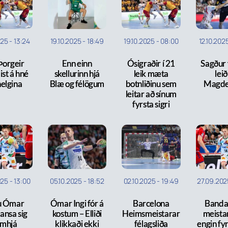
025
-
13:24
19.10.2025
-
18:49
19.10.2025
-
08:00
12.10.202
 Þorgeir
Enn einn
Ósigraðir í 21
Sagður 
st á hné
skellurinn hjá
leik mæta
leið 
elgina
Blæ og félögum
botnliðinu sem
Magde
leitar að sínum
fyrsta sigri
025
-
13:00
05.10.2025
-
18:52
02.10.2025
-
19:49
27.09.202
u Ómar
Ómar Ingi fór á
Barcelona
Banda
ansa sig
kostum – Elliði
Heimsmeistarar
meista
amhjá
klikkaði ekki
félagsliða
engin fy