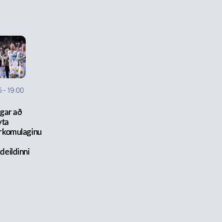
5
-
19:00
gar að
yta
rkomulaginu
deildinni