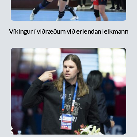
Víkingur í viðræðum við erlendan leikmann