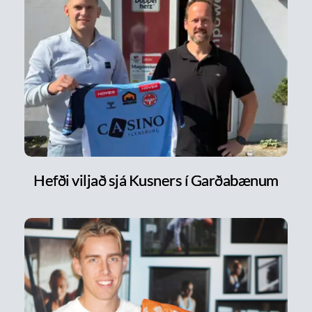
Hefði viljað sjá Kusners í Garðabænum