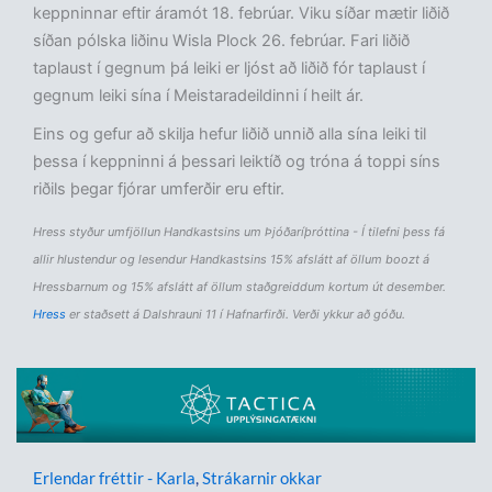
keppninnar eftir áramót 18. febrúar. Viku síðar mætir liðið
síðan pólska liðinu Wisla Plock 26. febrúar. Fari liðið
taplaust í gegnum þá leiki er ljóst að liðið fór taplaust í
gegnum leiki sína í Meistaradeildinni í heilt ár.
Eins og gefur að skilja hefur liðið unnið alla sína leiki til
þessa í keppninni á þessari leiktíð og tróna á toppi síns
riðils þegar fjórar umferðir eru eftir.
Hress styður umfjöllun Handkastsins um Þjóðaríþróttina - Í tilefni þess fá
allir hlustendur og lesendur Handkastsins 15% afslátt af öllum boozt á
Hressbarnum og 15% afslátt af öllum staðgreiddum kortum út desember.
Hress
er staðsett á Dalshrauni 11 í Hafnarfirði. Verði ykkur að góðu.
Erlendar fréttir - Karla
,
Strákarnir okkar