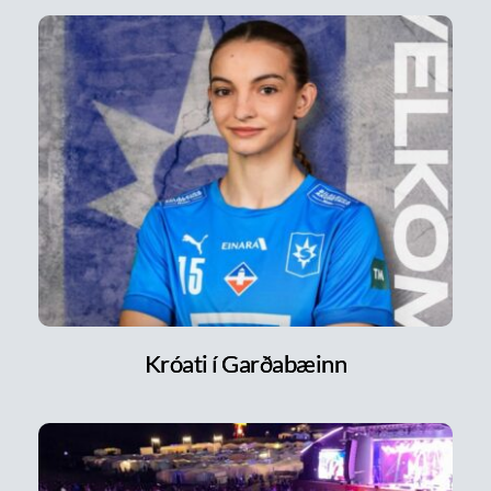
Króati í Garðabæinn