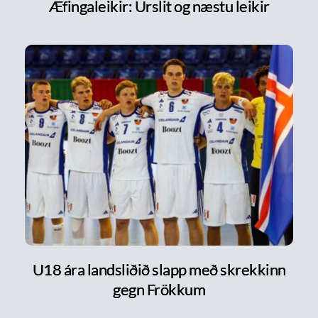
Æfingaleikir: Úrslit og næstu leikir
U18 ára landsliðið slapp með skrekkinn
gegn Frökkum