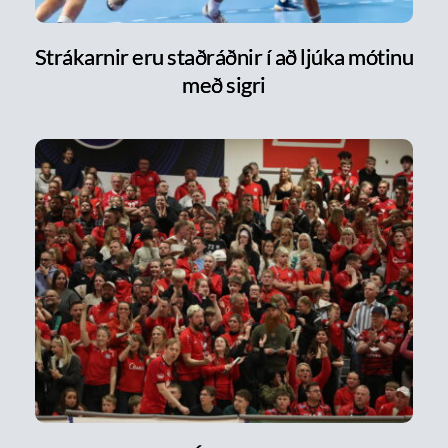
Strákarnir eru staðráðnir í að ljúka mótinu
með sigri