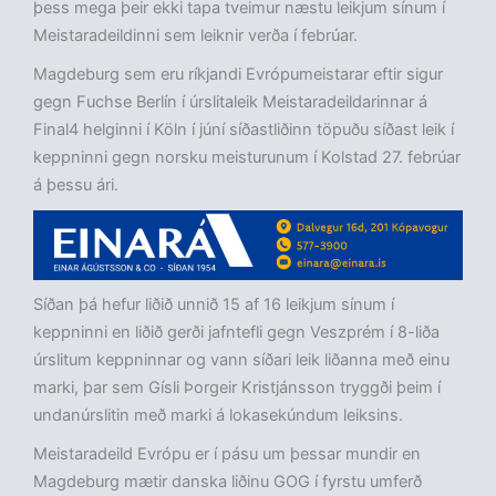
þess mega þeir ekki tapa tveimur næstu leikjum sínum í
Meistaradeildinni sem leiknir verða í febrúar.
Magdeburg sem eru ríkjandi Evrópumeistarar eftir sigur
gegn Fuchse Berlín í úrslitaleik Meistaradeildarinnar á
Final4 helginni í Köln í júní síðastliðinn töpuðu síðast leik í
keppninni gegn norsku meisturunum í Kolstad 27. febrúar
á þessu ári.
Síðan þá hefur liðið unnið 15 af 16 leikjum sínum í
keppninni en liðið gerði jafntefli gegn Veszprém í 8-liða
úrslitum keppninnar og vann síðari leik liðanna með einu
marki, þar sem Gísli Þorgeir Kristjánsson tryggði þeim í
undanúrslitin með marki á lokasekúndum leiksins.
Meistaradeild Evrópu er í pásu um þessar mundir en
Magdeburg mætir danska liðinu GOG í fyrstu umferð