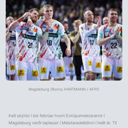
Magdeburg (Ronny HARTMANN / AFP))
Það skýrist í lok febrúar hvort Evrópumeistararnir í
Magdeburg verði taplausir í Meistaradeildinni í heilt ár. Til