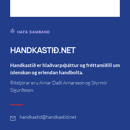
HAFA SAMBAND
HANDKASTIÐ.NET
Handkastið er hlaðvarpsþáttur og fréttamiðill um
íslenskan og erlendan handbolta.
Ritstjórar eru Arnar Daði Arnarsson og Styrmir
Sigurðsson.
handkastid
@handkastid.net