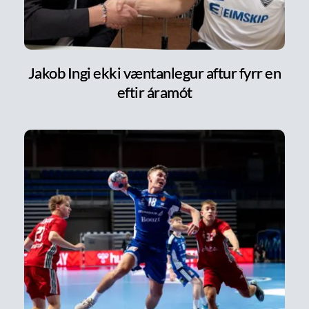
Jakob Ingi ekki væntanlegur aftur fyrr en
eftir áramót