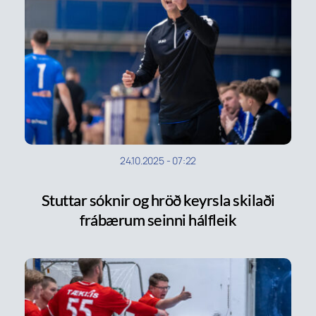
24.10.2025
-
07:22
Stuttar sóknir og hröð keyrsla skilaði
frábærum seinni hálfleik