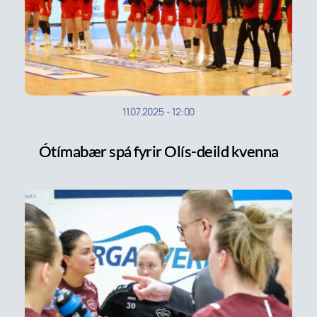
11.07.2025
-
12:00
Ótímabær spá fyrir Olís-deild kvenna