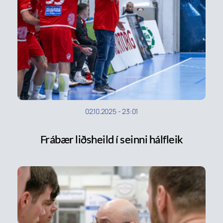
02.10.2025
-
23:01
Frábær liðsheild í seinni hálfleik