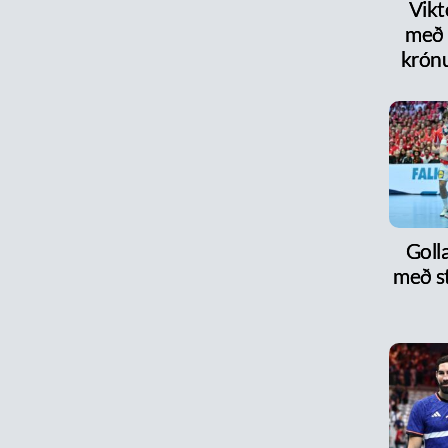
Vikt
með 
krón
Goll
með s