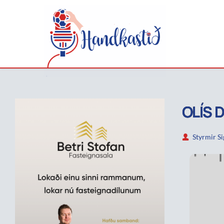
OLÍS 
Styrmir S