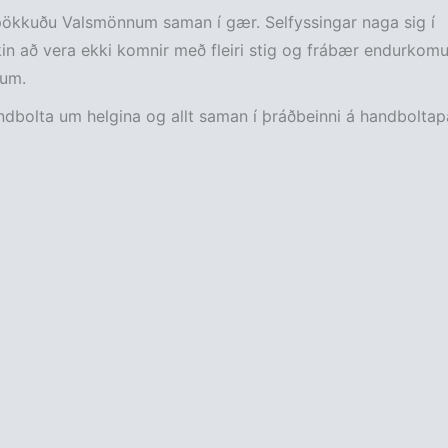
pökkuðu Valsmönnum saman í gær. Selfyssingar naga sig í
n að vera ekki komnir með fleiri stig og frábær endurkomu
gum.
dbolta um helgina og allt saman í þráðbeinni á handbolta