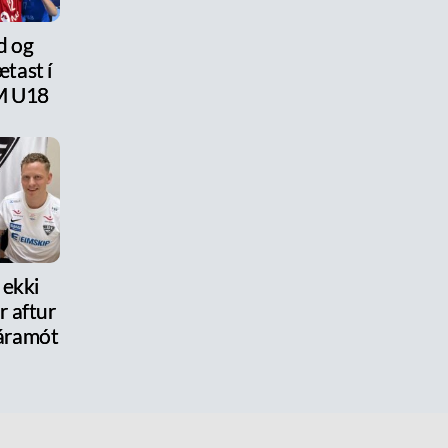
d og
tast í
M U18
 ekki
 aftur
r áramót