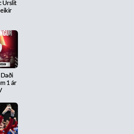
 Úrslit
eikir
 Daði
um 1 ár
V