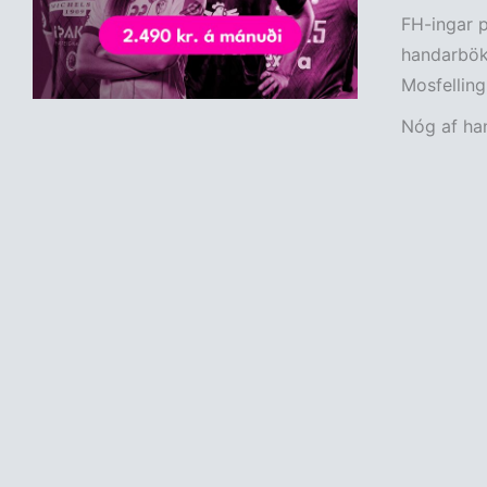
FH-ingar 
handarböki
Mosfellin
Nóg af han