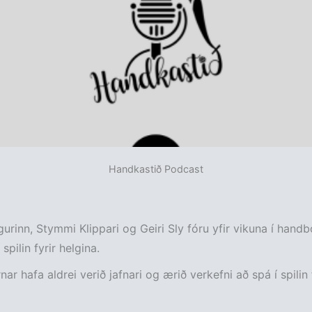
Handkastið Podcast
urinn, Stymmi Klippari og Geiri Sly fóru yfir vikuna í hand
spilin fyrir helgina.
rnar hafa aldrei verið jafnari og ærið verkefni að spá í spilin 