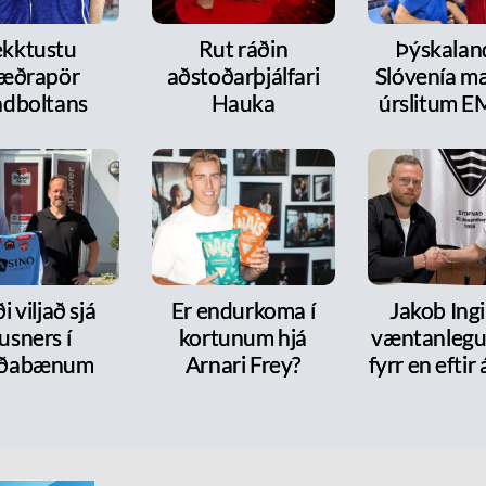
kktustu
Rut ráðin
Þýskalan
æðrapör
aðstoðarþjálfari
Slóvenía mæ
dboltans
Hauka
úrslitum E
i viljað sjá
Er endurkoma í
Jakob Ingi
usners í
kortunum hjá
væntanlegur
rðabænum
Arnari Frey?
fyrr en efti