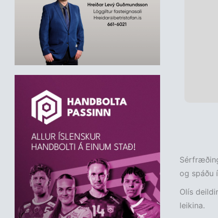
Sérfræðing
og spáðu í 
Olís deildi
leikina.