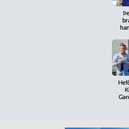
Þe
br
han
Hefð
K
Ga