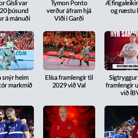
or Gísli var
Tymon Ponto
Æfingaleikir:
20 þúsund
verður áfram hjá
og næstu l
ur á mánuði
Víði í Garði
a snýr heim
Elísa framlengir til
Sigtryggur
tór markmið
2029 við Val
framlengir 
við ÍB