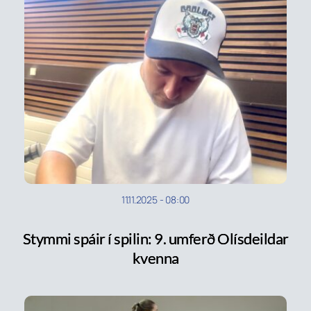
11.11.2025
-
08:00
Stymmi spáir í spilin: 9. umferð Olísdeildar
kvenna