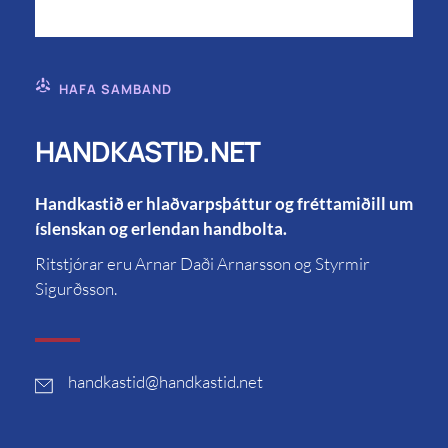
HAFA SAMBAND
HANDKASTIÐ.NET
Handkastið er hlaðvarpsþáttur og fréttamiðill um
íslenskan og erlendan handbolta.
Ritstjórar eru Arnar Daði Arnarsson og Styrmir
Sigurðsson.
handkastid
@handkastid.net