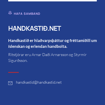
HAFA SAMBAND
HANDKASTIÐ.NET
Handkastið er hlaðvarpsþáttur og fréttamiðill um
íslenskan og erlendan handbolta.
Ritstjórar eru Arnar Daði Arnarsson og Styrmir
Sigurðsson.
handkastid
@handkastid.net