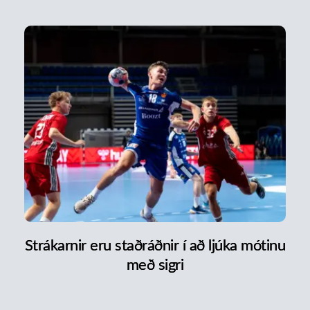
Strákarnir eru staðráðnir í að ljúka mótinu
með sigri