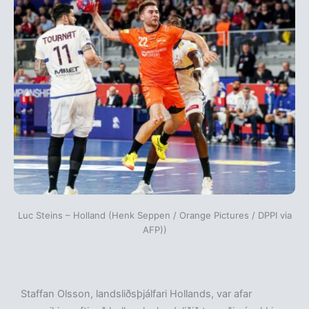
Luc Steins – Holland (Henk Seppen / Orange Pictures / DPPI via
AFP))
Staffan Olsson, landsliðsþjálfari Hollands, var afar