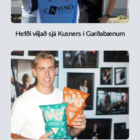
Hefði viljað sjá Kusners í Garðabænum