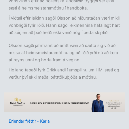
vonsvikinn eftir að hollenska landsliðið tryggði sér ekki
sæti á heimsmeistaramótinu í handbolta.
Í viðtali eftir leikinn sagði Olsson að niðurstaðan væri mikil
vonbrigði fyrir liðið. Hann sagði leikmennina hafa lagt hart
að sér, en að það hefði ekki verið nóg í þetta skiptið.
Olsson sagði jafnframt að erfitt væri að sætta sig við að
missa af heimsmeistaramótinu og að liðið yrði nú að læra
af reynslunni og horfa fram á veginn.
Holland tapaði fyrir Grikklandi í umspilinu um HM-sæti og
verður því ekki meðal þátttökuþjóða á mótinu.
Erlendar fréttir - Karla