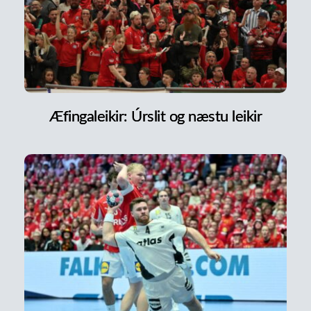
Æfingaleikir: Úrslit og næstu leikir