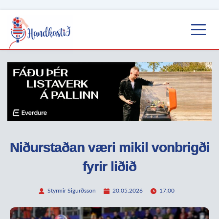
Niðurstaðan væri mikil vonbrigði
fyrir liðið
Styrmir Sigurðsson
20.05.2026
17:00