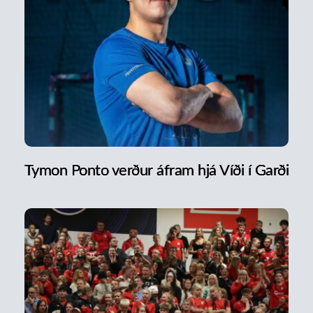
Tymon Ponto verður áfram hjá Víði í Garði