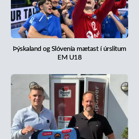
Þýskaland og Slóvenía mætast í úrslitum
EM U18