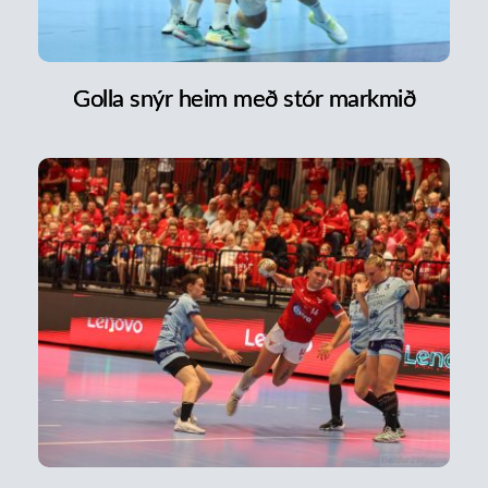
Golla snýr heim með stór markmið