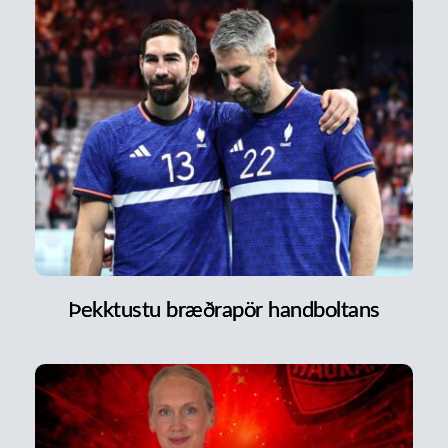
Þekktustu bræðrapör handboltans