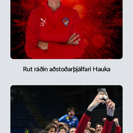
Rut ráðin aðstoðarþjálfari Hauka