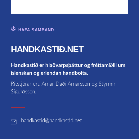
HAFA SAMBAND
HANDKASTIÐ.NET
Handkastið er hlaðvarpsþáttur og fréttamiðill um
íslenskan og erlendan handbolta.
Ritstjórar eru Arnar Daði Arnarsson og Styrmir
Sigurðsson.
handkastid
@handkastid.net