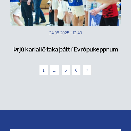
24.06.2025
-
12:40
Þrjú karlalið taka þátt í Evrópukeppnum
1
…
5
6
7