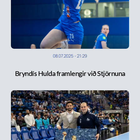
08.07.2025
-
21:29
Bryndís Hulda framlengir við Stjörnuna