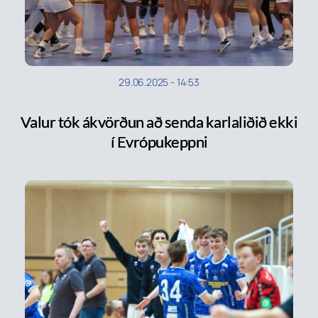
29.06.2025
-
14:53
Valur tók ákvörðun að senda karlaliðið ekki
í Evrópukeppni