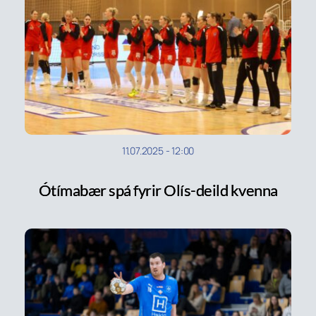
11.07.2025
-
12:00
Ótímabær spá fyrir Olís-deild kvenna