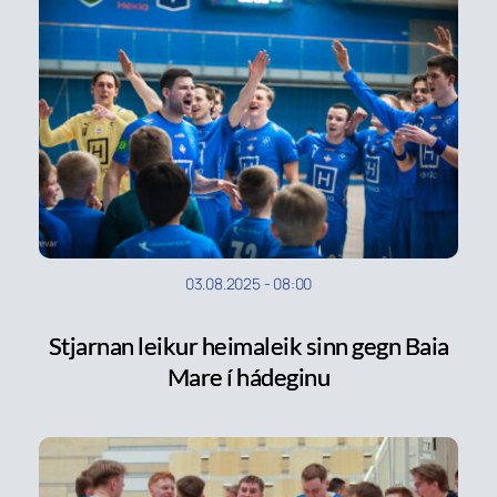
03.08.2025
-
08:00
Stjarnan leikur heimaleik sinn gegn Baia
Mare í hádeginu