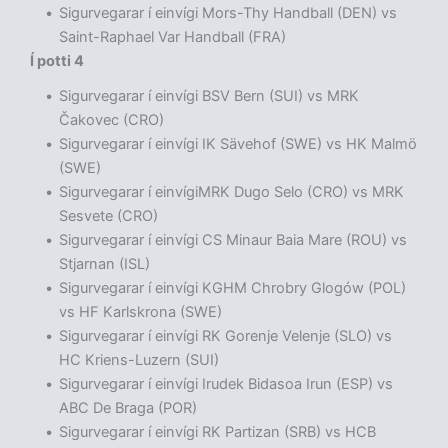
Sigurvegarar í einvígi Mors-Thy Handball (DEN) vs
Saint-Raphael Var Handball (FRA)
Í potti 4
Sigurvegarar í einvígi BSV Bern (SUI) vs MRK
Čakovec (CRO)
Sigurvegarar í einvígi IK Sävehof (SWE) vs HK Malmö
(SWE)
Sigurvegarar í einvígiMRK Dugo Selo (CRO) vs MRK
Sesvete (CRO)
Sigurvegarar í einvígi CS Minaur Baia Mare (ROU) vs
Stjarnan (ISL)
Sigurvegarar í einvígi KGHM Chrobry Glogów (POL)
vs HF Karlskrona (SWE)
Sigurvegarar í einvígi RK Gorenje Velenje (SLO) vs
HC Kriens-Luzern (SUI)
Sigurvegarar í einvígi Irudek Bidasoa Irun (ESP) vs
ABC De Braga (POR)
Sigurvegarar í einvígi RK Partizan (SRB) vs HCB