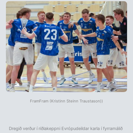
FramFram (Kristinn Steinn Traustason))
Dregið verður í riðlakeppni Evrópudeildar karla í fyrramálið