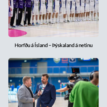
Horfðu á Ísland – Þýskaland á netinu