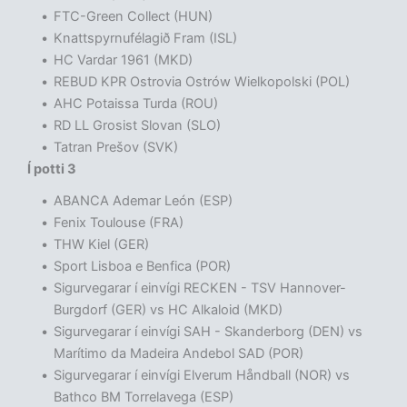
FTC-Green Collect (HUN)
Knattspyrnufélagið Fram (ISL)
HC Vardar 1961 (MKD)
REBUD KPR Ostrovia Ostrów Wielkopolski (POL)
AHC Potaissa Turda (ROU)
RD LL Grosist Slovan (SLO)
Tatran Prešov (SVK)
Í potti 3
ABANCA Ademar León (ESP)
Fenix Toulouse (FRA)
THW Kiel (GER)
Sport Lisboa e Benfica (POR)
Sigurvegarar í einvígi RECKEN - TSV Hannover-
Burgdorf (GER) vs HC Alkaloid (MKD)
Sigurvegarar í einvígi SAH - Skanderborg (DEN) vs
Marítimo da Madeira Andebol SAD (POR)
Sigurvegarar í einvígi Elverum Håndball (NOR) vs
Bathco BM Torrelavega (ESP)