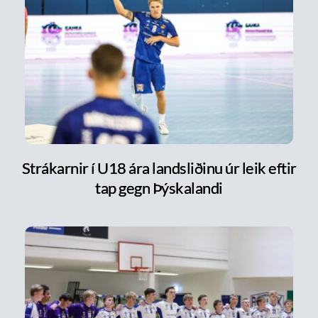
Strákarnir í U18 ára landsliðinu úr leik eftir
tap gegn Þýskalandi