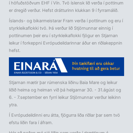
í höfuðstöðvum EHF í Vín. Tvö íslensk lið verða í pottinum
er dregið verður. Hefst drátturinn klukkan 9 í fyrramálið.
Íslands- og bikarmeistarar Fram verða í pottinum og eru í
styrkleikaflokki tvö. Þá verður lið Stjörnunnar einnig í
pottinumen þeir eru í styrkleikaflokki fjögur en Stjarnan
leikur í forkeppni Evrópudeildarinnar áður en riðlakeppnin
hefst.
Stjarnan mætir þar rúmenska liðinu Baia Mare og leikur
liðið heima og heiman við þá helgarnar 30. - 31.ágúst og
6. - 7.september en fyrri leikur Stjörnunnar verður leikinn
ytra.
Í Evrópudeildinni eru átta, fjögurra liða riðlar þar sem tvö
efstu liðin fara í áfram.