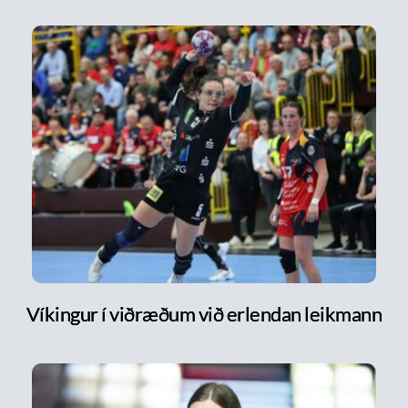
Víkingur í viðræðum við erlendan leikmann