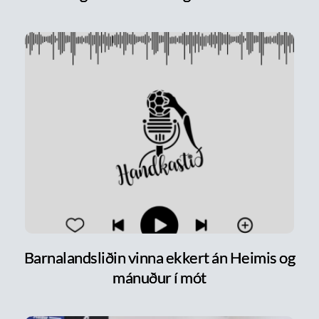
Barnalandsliðin vinna ekkert án Heimis og
mánuður í mót