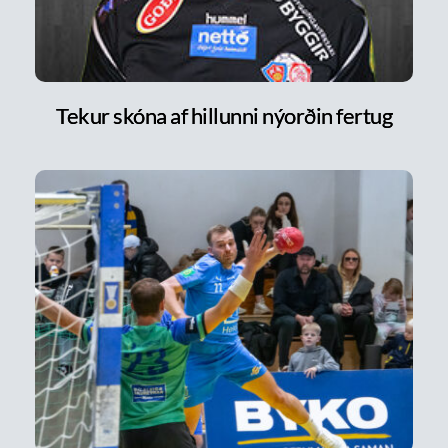
Tekur skóna af hillunni nýorðin fertug