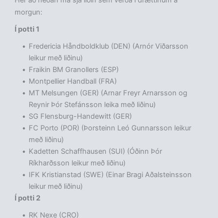
Hér að neðan má sjá liðin sem verða í drættinum á
morgun:
Í potti 1
Fredericia Håndboldklub (DEN) (Arnór Viðarsson
leikur með liðinu)
Fraikin BM Granollers (ESP)
Montpellier Handball (FRA)
MT Melsungen (GER) (Arnar Freyr Arnarsson og
Reynir Þór Stefánsson leika með liðinu)
SG Flensburg-Handewitt (GER)
FC Porto (POR) (Þorsteinn Leó Gunnarsson leikur
með liðinu)
Kadetten Schaffhausen (SUI) (Óðinn Þór
Ríkharðsson leikur með liðinu)
IFK Kristianstad (SWE) (Einar Bragi Aðalsteinsson
leikur með liðinu)
Í potti 2
RK Nexe (CRO)