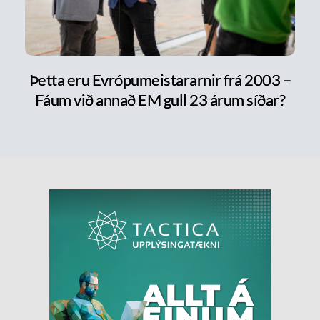
Þetta eru Evrópumeistararnir frá 2003 –
Fáum við annað EM gull 23 árum síðar?