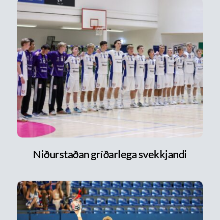
Niðurstaðan gríðarlega svekkjandi