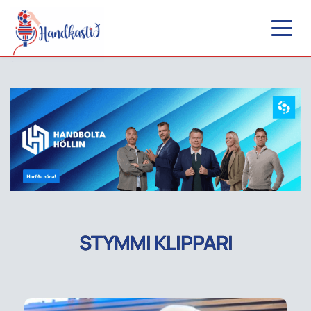
STYMMI KLIPPARI