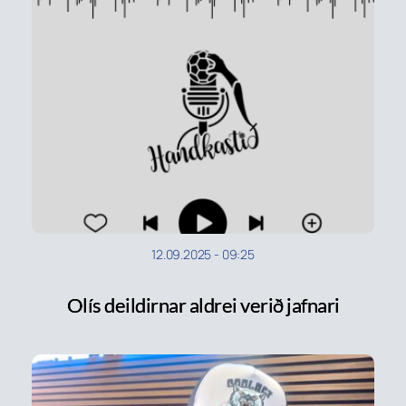
12.09.2025
-
09:25
Olís deildirnar aldrei verið jafnari