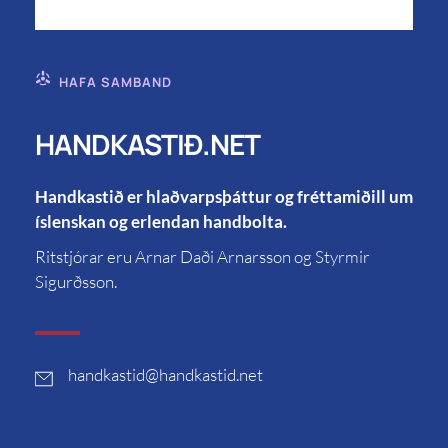
HAFA SAMBAND
HANDKASTIÐ.NET
Handkastið er hlaðvarpsþáttur og fréttamiðill um
íslenskan og erlendan handbolta.
Ritstjórar eru Arnar Daði Arnarsson og Styrmir
Sigurðsson.
handkastid
@handkastid.net