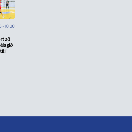
5
-
10:00
rt að
félagið
itli