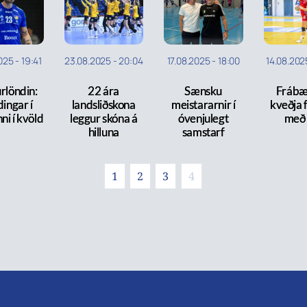
025
-
19:41
23.08.2025
-
20:04
17.08.2025
-
18:00
14.08.202
rlöndin:
22 ára
Sænsku
Frábæ
dingar í
landsliðskona
meistararnir í
kveðja 
ni í kvöld
leggur skóna á
óvenjulegt
með t
hilluna
samstarf
1
2
3
4