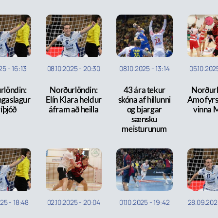
025
-
16:13
08.10.2025
-
20:30
08.10.2025
-
13:14
05.10.202
rlöndin:
Norðurlöndin:
43 ára tekur
Norðurl
ngaslagur
Elín Klara heldur
skóna af hillunni
Amo fyrst
víþjóð
áfram að heilla
og bjargar
vinna 
sænsku
meisturunum
025
-
18:48
02.10.2025
-
20:04
01.10.2025
-
19:42
28.09.202