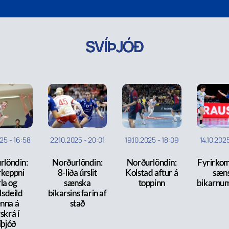
SVÍÞJÓÐ
025
-
16:58
22.10.2025
-
20:01
19.10.2025
-
18:09
14.10.202
rlöndin:
Norðurlöndin:
Norðurlöndin:
Fyrirkom
rkeppni
8-liða úrslit
Kolstad aftur á
sæn
la og
sænska
toppinn
bikarnum
lsdeild
bikarsins farin af
nna á
stað
skrá í
íþjóð