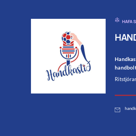
HAFA 
HAND
Handkast
handbolt
Ritstjóra
handk