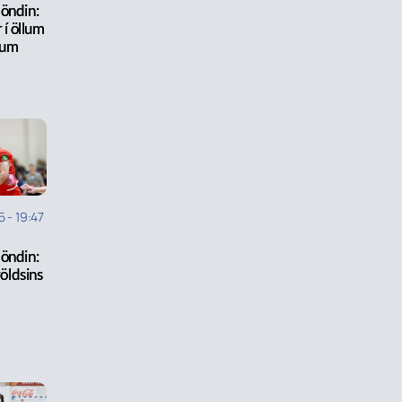
öndin:
r í öllum
dum
5
-
19:47
öndin:
völdsins