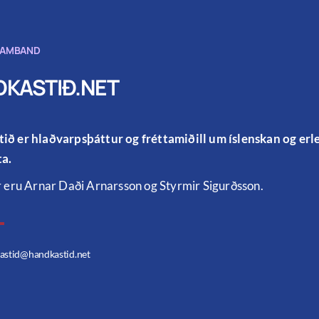
SAMBAND
KASTIÐ.NET
ið er hlaðvarpsþáttur og fréttamiðill um íslenskan og er
a.
r eru Arnar Daði Arnarsson og Styrmir Sigurðsson.
astid
@handkastid.net