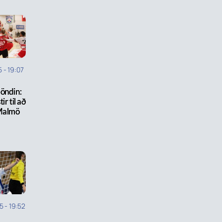
5
-
19:07
öndin:
ir til að
Malmö
5
-
19:52