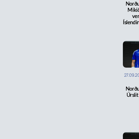
Norðu
Miki
ver
Íslendi
27.09.2
Norðu
Úrslit