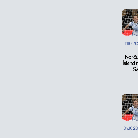
11.10.2
Norðu
Íslendi
í S
04.10.2