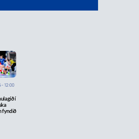
5
-
12:00
ulagið í
ska
 fyndið