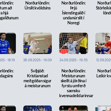
rlöndin:
Norðurlöndin:
Norðurlöndin:
Norðurl
ð um að
Úrslit kvöldsins
Þrjú
Stórleiki
a hjá
Íslendingalið í
lön
ngaliðunum
undanúrslit í
Noregi
025
-
18:19
26.09.2025
-
19:09
24.09.2025
-
19:35
12.09.202
rlöndin:
Svíþjóð:
Norðurlöndin:
Norðurl
 dagsins
Kristianstad
Meisturunum
Leikir k
með góðan sigur
skellt á jörðina í
á meisturunum
fyrstu umferð
sænsku
kvennadeildarinnar