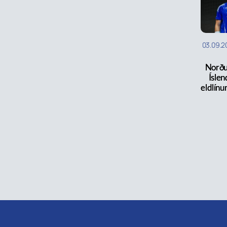
03.09.2
Norðu
Íslen
eldlínun