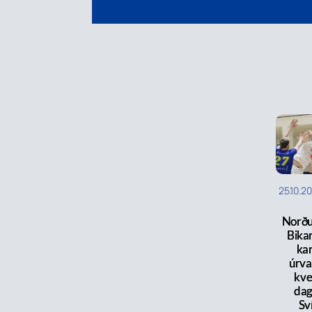
25.10.2
Norðu
Bika
kar
úrva
kve
dag
Sv