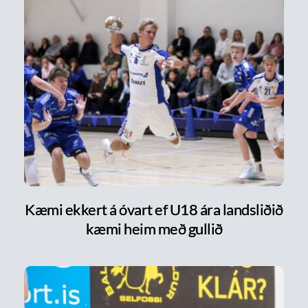
Kæmi ekkert á óvart ef U18 ára landsliðið
kæmi heim með gullið