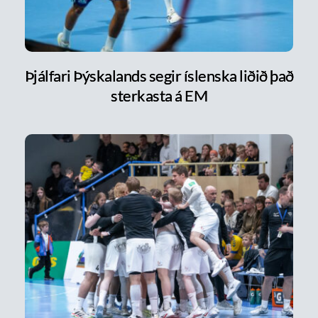
Þjálfari Þýskalands segir íslenska liðið það
sterkasta á EM