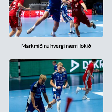
Markmiðinu hvergi nærri lokið