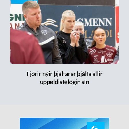
Fjórir nýir þjálfarar þjálfa allir
uppeldisfélögin sín