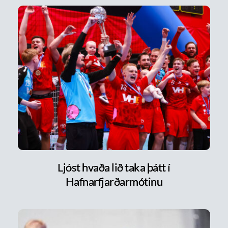
Ljóst hvaða lið taka þátt í
Hafnarfjarðarmótinu