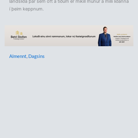
landsliða þar sem oft á tíðum er mikill munur á milli liðanna
í þeim keppnum.
Almennt
,
Dagsins