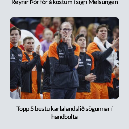
Reynir Þór fór á kostum í sigri Melsungen
Topp 5 bestu karlalandslið sögunnar í
handbolta