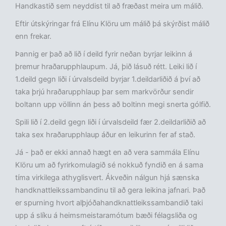
Handkastið sem neyddist til að fræðast meira um málið.
Eftir útskýringar frá Elínu Klöru um málið þá skýrðist málið
enn frekar.
Þannig er það að lið í deild fyrir neðan byrjar leikinn á
þremur hraðarupphlaupum. Já, þið lásuð rétt. Leiki lið í
1.deild gegn liði í úrvalsdeild byrjar 1.deildarliðið á því að
taka þrjú hraðarupphlaup þar sem markvörður sendir
boltann upp völlinn án þess að boltinn megi snerta gólfið.
Spili lið í 2.deild gegn liði í úrvalsdeild fær 2.deildarliðið að
taka sex hraðarupphlaup áður en leikurinn fer af stað.
Já - það er ekki annað hægt en að vera sammála Elínu
Klöru um að fyrirkomulagið sé nokkuð fyndið en á sama
tíma virkilega athyglisvert. Ákveðin nálgun hjá sænska
handknattleikssambandinu til að gera leikina jafnari. Það
er spurning hvort alþjóðahandknattleikssambandið taki
upp á slíku á heimsmeistaramótum bæði félagsliða og