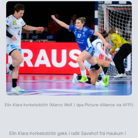
Elín Klara Þorkelsdóttir (Marco Wolf / dpa Picture-Alliance via AFP))
Elín Klara Þorkelsdóttir gekk í raðir Savehof frá Haukum í