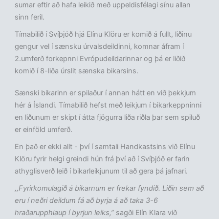
sumar eftir að hafa leikið með uppeldisfélagi sínu allan
sinn feril.
Tímabilið í Svíþjóð hjá Elínu Klöru er komið á fullt, liðinu
gengur vel í sænsku úrvalsdeildinni, komnar áfram í
2.umferð forkepnni Evrópudeildarinnar og þá er liðið
komið í 8-liða úrslit sænska bikarsins.
Sænski bikarinn er spilaður í annan hátt en við þekkjum
hér á Íslandi. Tímabilið hefst með leikjum í bikarkeppninni
en liðunum er skipt í átta fjögurra liða riðla þar sem spiluð
er einföld umferð.
En það er ekki allt - því í samtali Handkastsins við Elínu
Klöru fyrir helgi greindi hún frá því að í Svíþjóð er farin
athyglisverð leið í bikarleikjunum til að gera þá jafnari.
,,Fyrirkomulagið á bikarnum er frekar fyndið. Liðin sem að
eru í neðri deildum fá að byrja á að taka 3-6
hraðarupphlaup í byrjun leiks,”
sagði Elín Klara við