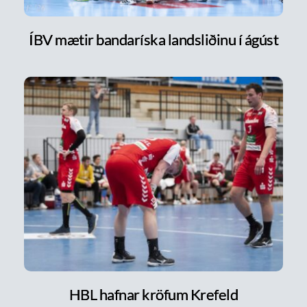
ÍBV mætir bandaríska landsliðinu í ágúst
HBL hafnar kröfum Krefeld