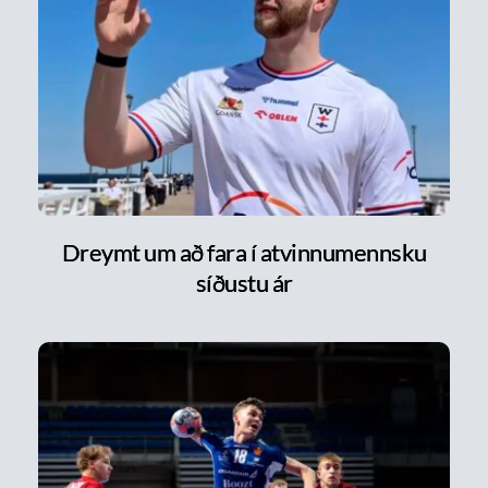
Dreymt um að fara í atvinnumennsku
síðustu ár