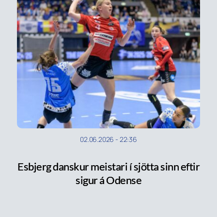
02.06.2026
-
22:36
Esbjerg danskur meistari í sjötta sinn eftir
sigur á Odense