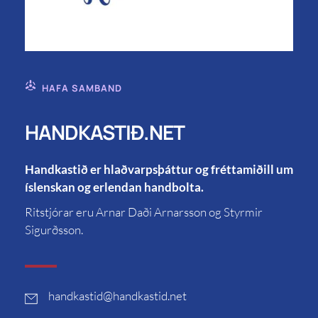
HAFA SAMBAND
HANDKASTIÐ.NET
Handkastið er hlaðvarpsþáttur og fréttamiðill um
íslenskan og erlendan handbolta.
Ritstjórar eru Arnar Daði Arnarsson og Styrmir
Sigurðsson.
handkastid
@handkastid.net