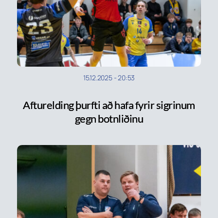
15.12.2025
-
20:53
Afturelding þurfti að hafa fyrir sigrinum
gegn botnliðinu