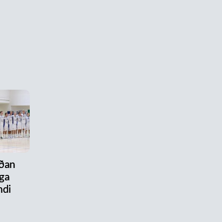
aðan
ega
ndi