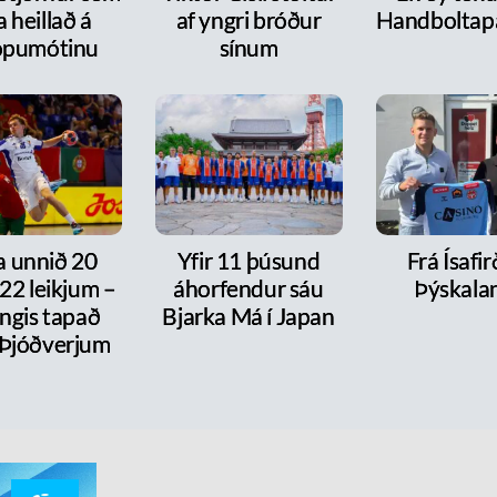
a heillað á
af yngri bróður
Handboltap
ópumótinu
sínum
a unnið 20
Yfir 11 þúsund
Frá Ísafirð
í 22 leikjum –
áhorfendur sáu
Þýskala
ngis tapað
Bjarka Má í Japan
 Þjóðverjum