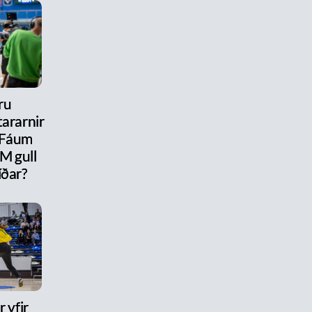
ru
ararnir
 Fáum
M gull
íðar?
 yfir