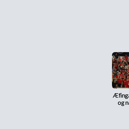
Æfinga
og n