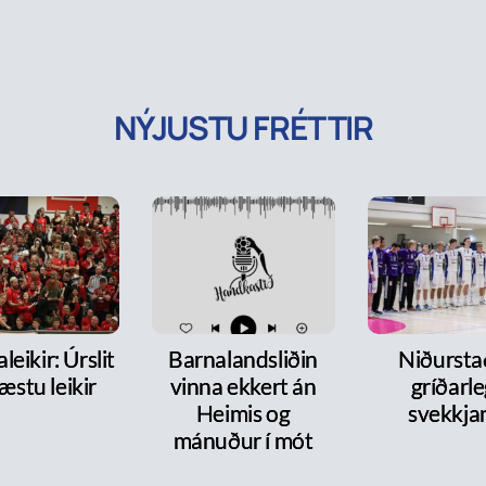
NÝJUSTU FRÉTTIR
leikir: Úrslit
Barnalandsliðin
Niðurst
æstu leikir
vinna ekkert án
gríðarl
Heimis og
svekkja
mánuður í mót