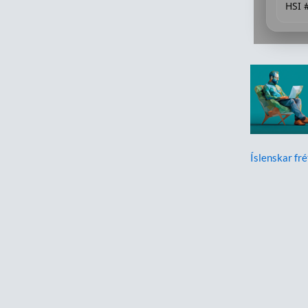
HSI 
Íslenskar fré