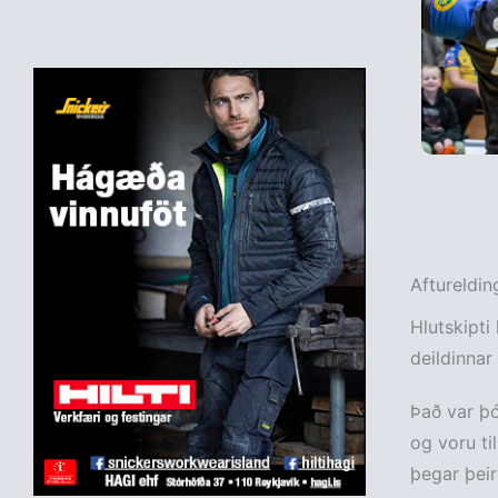
Aftureldin
Hlutskipti 
deildinnar
Það var þó
og voru til
þegar þeir