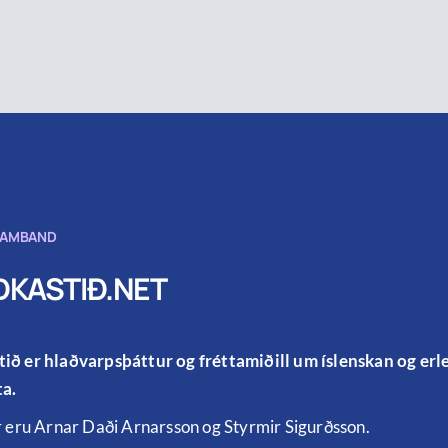
SAMBAND
KASTIÐ.NET
ið er hlaðvarpsþáttur og fréttamiðill um íslenskan og er
a.
r eru Arnar Daði Arnarsson og Styrmir Sigurðsson.