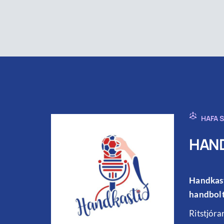
HAFA 
HAND
Handkast
handbolt
Ritstjóra