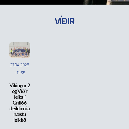
VÍÐIR
27.04.2026
-
11:35
Víkingur 2
og Víðir
leika í
Grill66
deildinni á
næstu
leiktíð