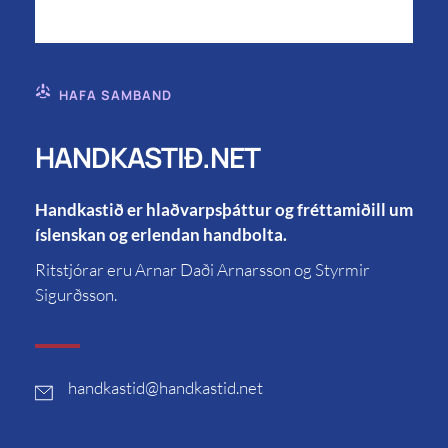
HAFA SAMBAND
HANDKASTIÐ.NET
Handkastið er hlaðvarpsþáttur og fréttamiðill um
íslenskan og erlendan handbolta.
Ritstjórar eru Arnar Daði Arnarsson og Styrmir
Sigurðsson.
handkastid
@handkastid.net