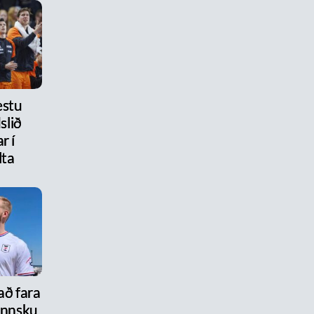
estu
slið
r í
lta
ð fara
ennsku