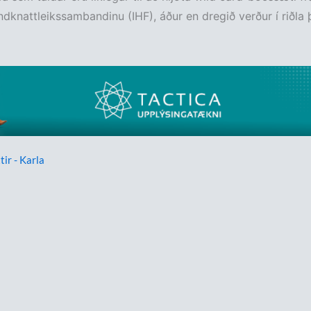
dknattleikssambandinu (IHF), áður en dregið verður í riðla 
tir - Karla