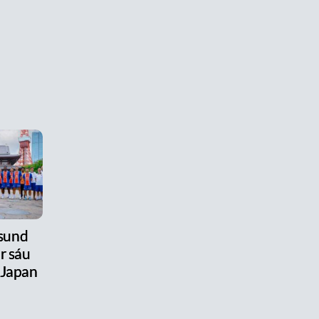
úsund
r sáu
 Japan