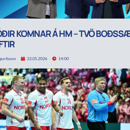
ÓÐIR KOMNAR Á HM – TVÖ BOÐSSÆ
FTIR
igurðsson
22.05.2026
14:00