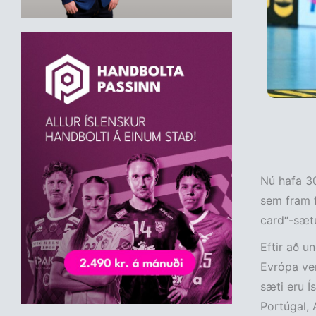
Nú hafa 30
sem fram f
card“-sæt
Eftir að u
Evrópa ver
sæti eru Í
Portúgal, 