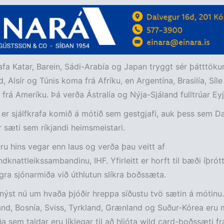
afa Katar, Barein, Sádi-Arabía og Japan tryggt sér þátttökur
, Alsír og Túnis koma frá Afríku, en Argentína, Brasilía, Síle
 frá Ameríku. Þá verða Ástralía og Nýja-Sjáland fulltrúar Eyj
er sjálfkrafa komið á mótið sem gestgjafi, auk þess sem 
r sæti sem ríkjandi heimsmeistari.
ru hins vegar enn laus og verða þau veitt af
dknattleikssambandinu, IHF. Yfirleitt er horft til bæði íþrót
ra sjónarmiða við úthlutun slíkra boðssæta.
ýst nú um hvaða þjóðir hreppa síðustu tvö sætin á mótinu.
nd, Bosnía, Sviss, Tyrkland, Grænland og Suður-Kórea eru 
ða sem taldar eru líklegar til að hljóta wild card-boðssæti fr