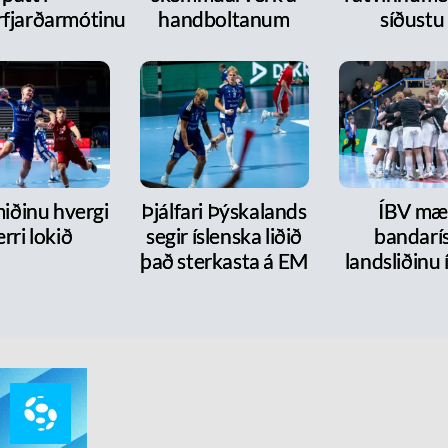
fjarðarmótinu
handboltanum
síðustu
iðinu hvergi
Þjálfari Þýskalands
ÍBV mæt
rri lokið
segir íslenska liðið
bandarí
það sterkasta á EM
landsliðinu 