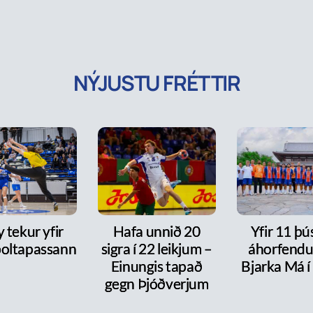
NÝJUSTU FRÉTTIR
y tekur yfir
Hafa unnið 20
Yfir 11 þ
oltapassann
sigra í 22 leikjum –
áhorfendu
Einungis tapað
Bjarka Má í
gegn Þjóðverjum