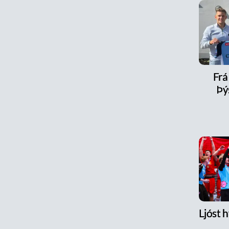
Frá 
Þý
Ljóst h