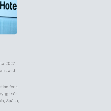
lta 2027
ðum „wild
inn fyrir.
ryggt sér
nía, Spánn,