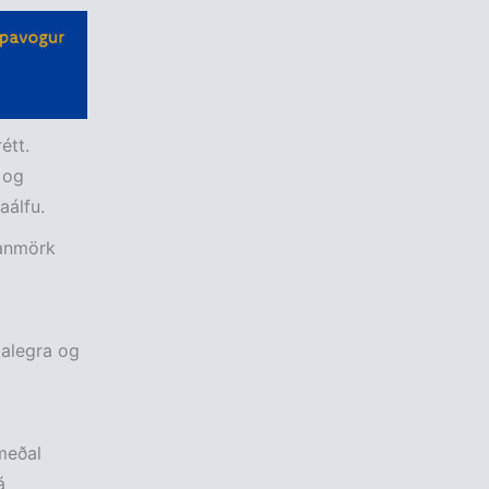
étt.
 og
aálfu.
Danmörk
talegra og
meðal
á