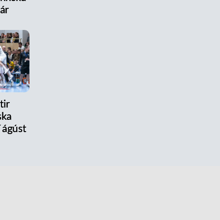
 ár
ir
ska
í ágúst