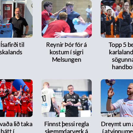
Ísafirði til
Reynir Þór fór á
Topp 5 b
skalands
kostum í sigri
karlaland
Melsungen
sögunna
handbo
vaða lið taka
Finnst þessi regla
Dreymt um a
þátt í
skemmdarverk á
í atvinnum