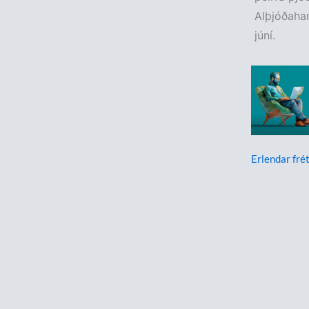
Alþjóðahan
júní.
Erlendar frét