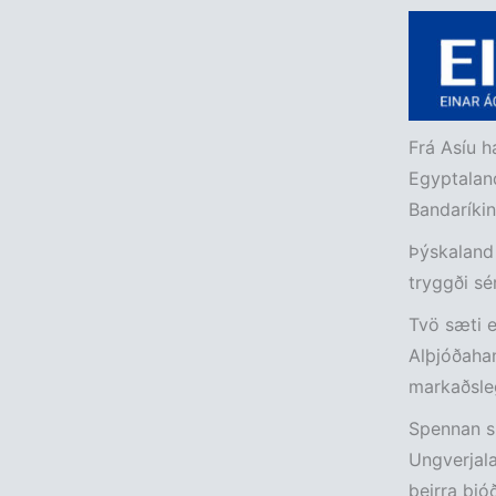
Frá Asíu h
Egyptaland
Bandaríkin
Þýskaland 
tryggði sé
Tvö sæti e
Alþjóðahan
markaðsleg
Spennan sn
Ungverjala
þeirra þjó