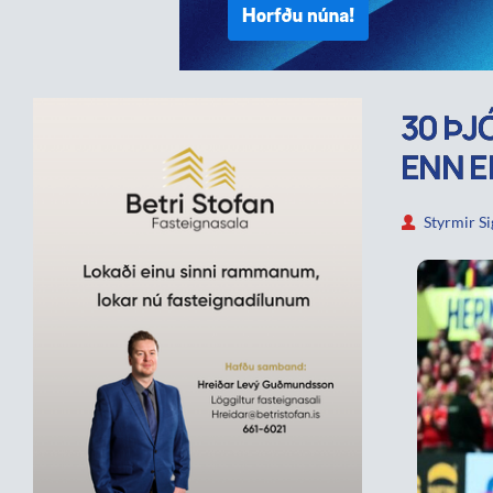
30 ÞJ
ENN E
Styrmir S