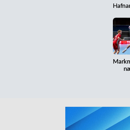
Hafnar
Markm
næ