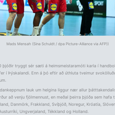
Mads Mensah (Sina Schuldt / dpa Picture-Alliance via AFP))
 þjóðir tryggt sér sæti á heimsmeistaramóti karla í handbo
er í Þýskalandi. Enn á þó eftir að úthluta tveimur svoköllu
um.
ndankeppnum lauk um helgina liggur nær allur þátttakendalist
ður að venju fjölmennust, en meðal þeirra þjóða sem hafa t
sland, Danmörk, Frakkland, Svíþjóð, Noregur, Króatía, Slóve
Austurríki, Ungverjaland, Tékkland og Holland.