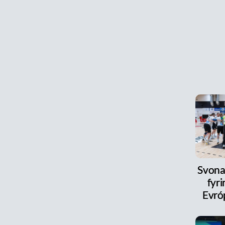
Svona
fyri
Evró