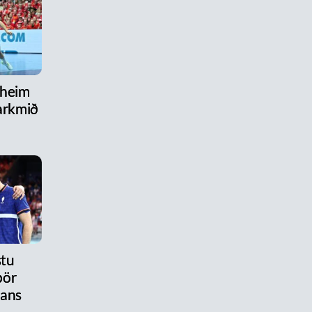
 heim
arkmið
stu
pör
tans