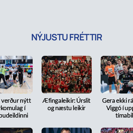
NÝJUSTU FRÉTTIR
 verður nýtt
Æfingaleikir: Úrslit
Gera ekki rá
rkomulag í
og næstu leikir
Viggó í up
pudeildinni
tímabi