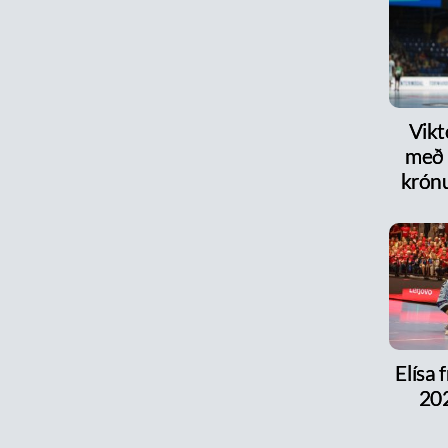
Vikt
með 
krón
Elísa 
202