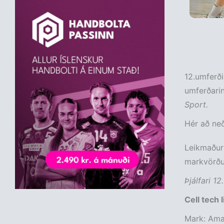
12.umferði
umferðarin
Sport.
Hér að neð
Leikmaður 
markvörður
Þjálfari 1
Cell tech 
Mark: Amal