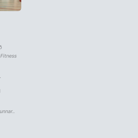
ð
í
Fitness
.
d
unnar..