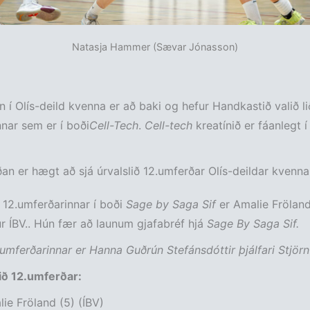
Natasja Hammer (Sævar Jónasson)
n í Olís-deild kvenna er að baki og hefur Handkastið valið li
nar sem er í boði
Cell-Tech
.
Cell-tech
kreatínið er fáanlegt 
an er hægt að sjá úrvalslið 12.umferðar Olís-deildar kvenna
12.umferðarinnar í boði
Sage by Saga Sif
er Amalie Frölan
 ÍBV.. Hún fær að launum gjafabréf hjá
Sage By Saga Sif.
2.umferðarinnar er Hanna Guðrún Stefánsdóttir þjálfari Stjörn
lið 12.umferðar:
ie Fröland (5) (ÍBV)