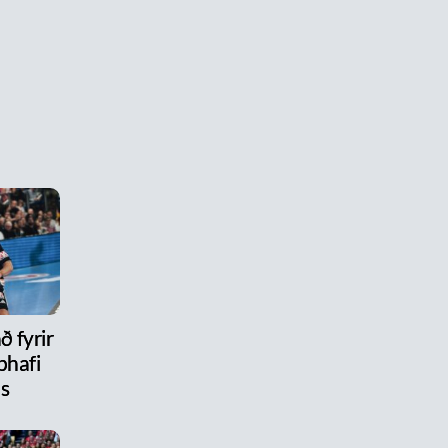
ð fyrir
phafi
ls