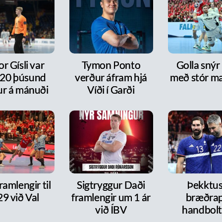
or Gísli var
Tymon Ponto
Golla snýr
20 þúsund
verður áfram hjá
með stór m
ur á mánuði
Víði í Garði
framlengir til
Sigtryggur Daði
Þekktu
9 við Val
framlengir um 1 ár
bræðra
við ÍBV
handbol