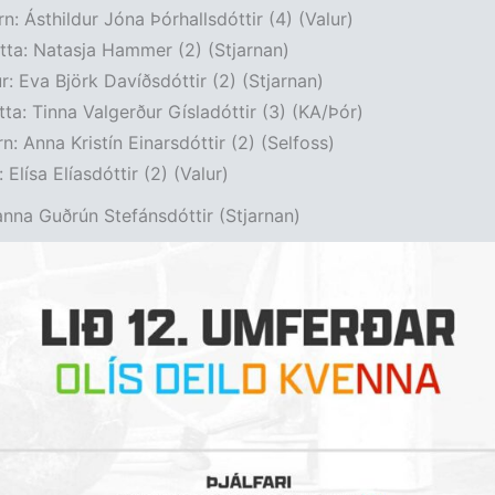
rn: Ásthildur Jóna Þórhallsdóttir (4) (Valur)
ytta: Natasja Hammer (2) (Stjarnan)
: Eva Björk Davíðsdóttir (2) (Stjarnan)
ta: Tinna Valgerður Gísladóttir (3) (KA/Þór)
: Anna Kristín Einarsdóttir (2) (Selfoss)
Elísa Elíasdóttir (2) (Valur)
Hanna Guðrún Stefánsdóttir (Stjarnan)