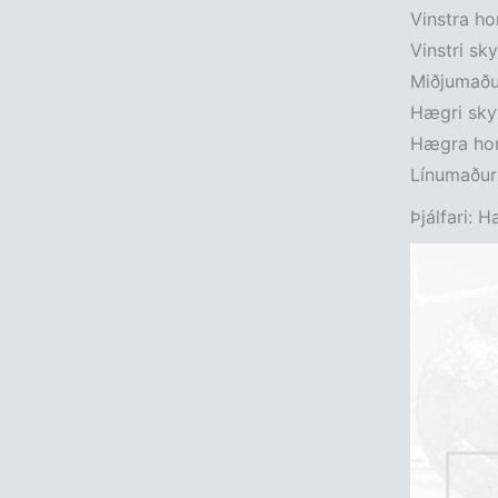
Vinstra ho
Vinstri sk
Miðjumaður
Hægri skyt
Hægra horn
Línumaður: 
Þjálfari: 