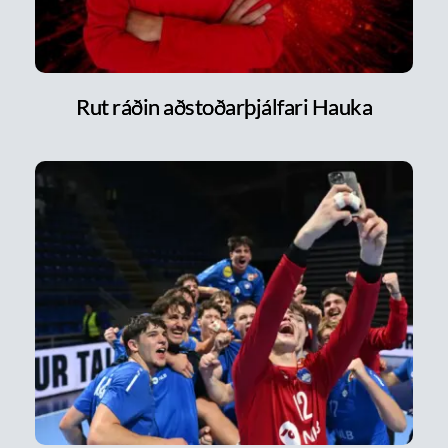
Rut ráðin aðstoðarþjálfari Hauka