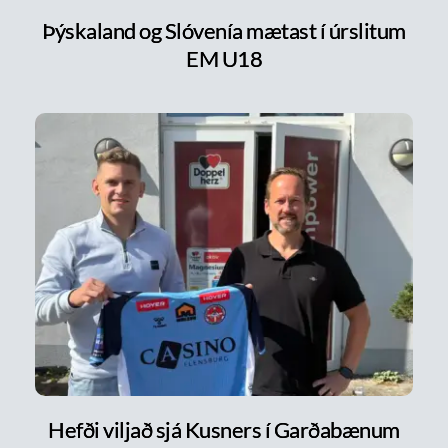
Þýskaland og Slóvenía mætast í úrslitum
EM U18
Hefði viljað sjá Kusners í Garðabænum