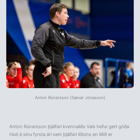
Anton Rúnarsson (Sævar Jónasson)
Anton Rúnarsson þjálfari kvennaliðs Vals hefur gert góða
hluti á sínu fyrsta ári sem þjálfari liðsins en liðið er