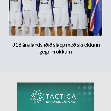
U18 ára landsliðið slapp með skrekkinn
gegn Frökkum