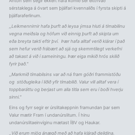
Anton sem segir ekkert hafa komið sér eitthvað
sérstaklega á óvart sem þjálfari kvennaliðs í fyrsta skipti á
þjálfaraferlinum.
,,Leikmennirnir hafa þurft að leysa ýmsa hluti á tímabilinu
vegna meiðsla og höfum við einnig þurft að skipta um
eða breyta takti eftir því. Þær hafa alltaf verið klárar í það
sem hefur verið frábært að sjá og skemmtilegt verkefni
að takast á við í sameiningu. Þær eiga mikið hrós skilið
fyrir það."
,,
Markmið tímabilsins var að ná fram góðri frammistöðu
og stöðugleika í liðið yfir tímabilið. Valur vill alltaf vera í
toppbaráttu og berjast um alla titla sem eru í boði hverju
sinni."
Eins og fyrr segir er úrslitakeppnin framundan þar sem
Valur mætir Fram í undanúrslitum. Í hinu
undanúrslitaeinvíginu mætast ÍBV og Haukar.
,,Við erum mjög ánægð með að hafa klárað deildina.