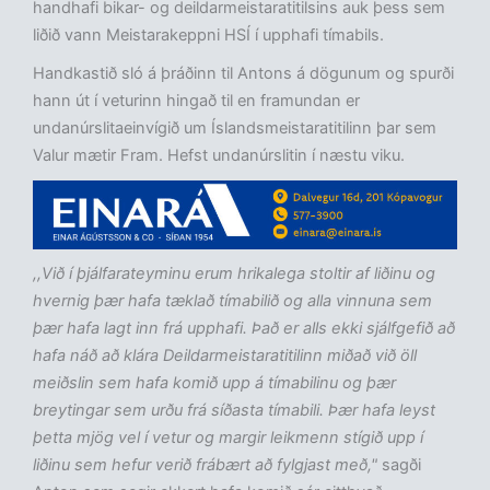
handhafi bikar- og deildarmeistaratitilsins auk þess sem
liðið vann Meistarakeppni HSÍ í upphafi tímabils.
Handkastið sló á þráðinn til Antons á dögunum og spurði
hann út í veturinn hingað til en framundan er
undanúrslitaeinvígið um Íslandsmeistaratitilinn þar sem
Valur mætir Fram. Hefst undanúrslitin í næstu viku.
,,Við í þjálfarateyminu erum hrikalega stoltir af liðinu og
hvernig þær hafa tæklað tímabilið og alla vinnuna sem
þær hafa lagt inn frá upphafi. Það er alls ekki sjálfgefið að
hafa náð að klára Deildarmeistaratitilinn miðað við öll
meiðslin sem hafa komið upp á tímabilinu og þær
breytingar sem urðu frá síðasta tímabili. Þær hafa leyst
þetta mjög vel í vetur og margir leikmenn stígið upp í
liðinu sem hefur verið frábært að fylgjast með,"
sagði