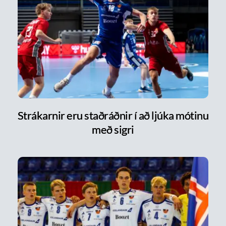
Strákarnir eru staðráðnir í að ljúka mótinu
með sigri