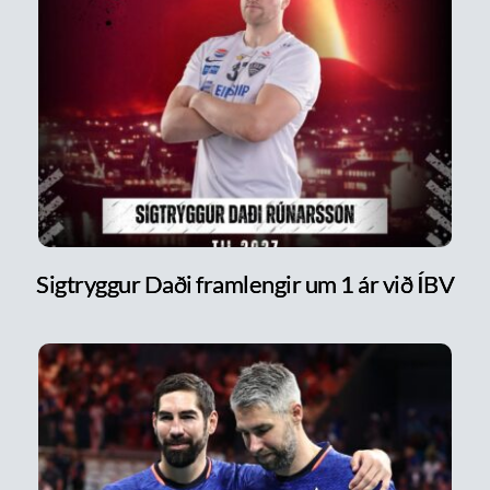
Sigtryggur Daði framlengir um 1 ár við ÍBV