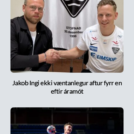
Jakob Ingi ekki væntanlegur aftur fyrr en
eftir áramót