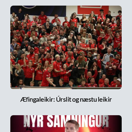
Æfingaleikir: Úrslit og næstu leikir