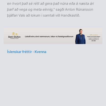
en hvort það sé rétt að gera það núna eða á næsta ári
þarf að vega og meta einnig,"
sagði Anton Rúnarsson
þjálfari Vals að lokum í samtali við Handkastið.
Íslenskar fréttir - Kvenna