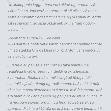
Úrslitakeppnin leggst bara vel í okkur og mætum við
klárar í hana. Það verður spennandi að glíma við hana.
Þetta er skemmtilegasti tími ársins og við munum leggja
allt í sölurnar til að spila okkar leik og ná fram góðum
úrslitum."
Spennandi að fara í 10 liða deild
Mikil umræða hefur verið innan handboltahreyfingarinnar
um að stækka Olís deildina í 10 lið. Anton var spurður út í
sína skoðun á því.
,,Ég held að það sé alltaf hollt að taka umræðuna
reglulega hvað er best fyrir deildina og íslenskan
kvennahandbolta. Það er mikilvægt að félögin taki
samtalið hjá sér einnig og ræði saman. Það er klárt mál
að mismunandi skoðanir eru á þessu milli félaganna. Það
eru margir vinklar á þessu og það þarf að ræða hlutina út
frá mörgum sjónarhornum. Ég held að það sé alveg
spennandi að fara í 10 liða deild á einhverjum tímapunkti