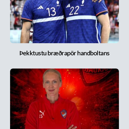
Þekktustu bræðrapör handboltans