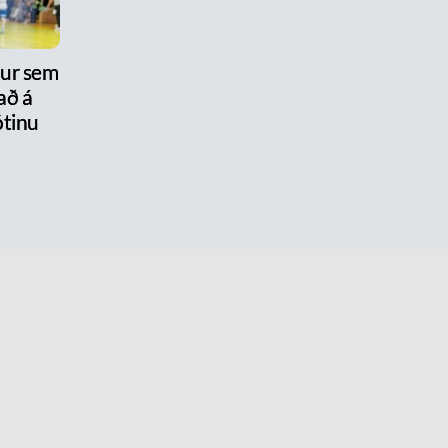
nur sem
að á
tinu