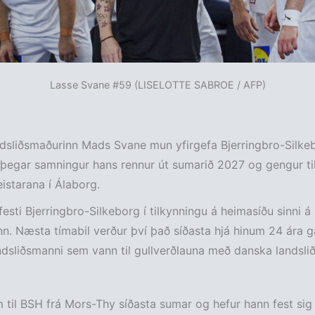
Lasse Svane #59 (LISELOTTE SABROE / AFP)
dsliðsmaðurinn Mads Svane mun yfirgefa Bjerringbro-Silke
egar samningur hans rennur út sumarið 2027 og gengur til 
starana í Álaborg.
festi Bjerringbro-Silkeborg í tilkynningu á heimasíðu sinni á
. Næsta tímabil verður því það síðasta hjá hinum 24 ára 
dsliðsmanni sem vann til gullverðlauna með danska landslið
til BSH frá Mors-Thy síðasta sumar og hefur hann fest sig 