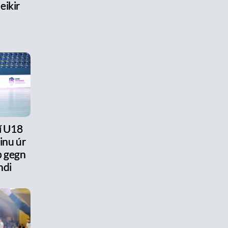
eikir
 í U18
ðinu úr
ap gegn
ndi