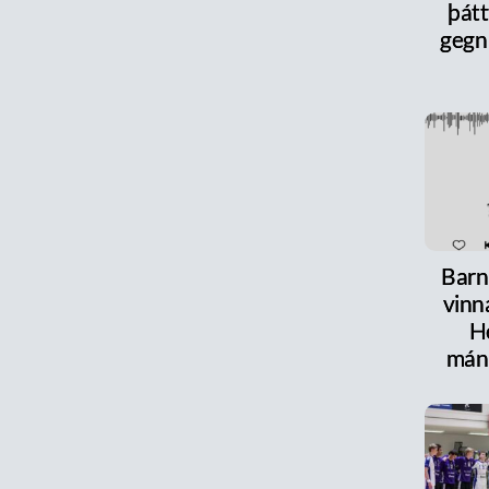
þát
gegn
Barn
vinn
H
mán