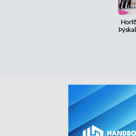
Horfð
Þýskal