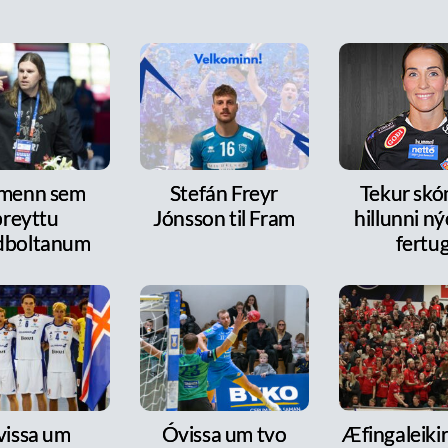
 menn sem
Stefán Freyr
Tekur skó
breyttu
Jónsson til Fram
hillunni n
dboltanum
fertu
issa um
Óvissa um tvo
Æfingaleikir: