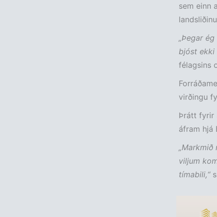
sem einn a
landsliðinu
„Þegar ég 
bjóst ekki
félagsins 
Forráðamen
virðingu f
Þrátt fyri
áfram hjá
„Markmið m
viljum kom
tímabili,“
s