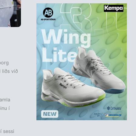
borg
liðs við
gamla
inu í
í sessi