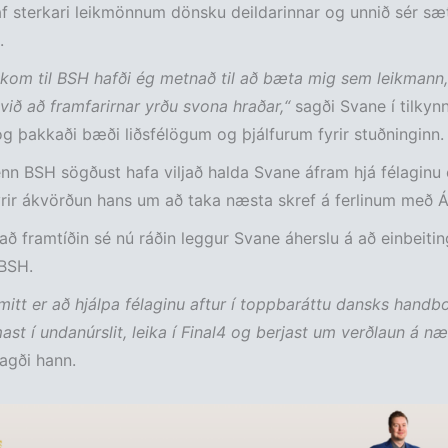
f sterkari leikmönnum dönsku deildarinnar og unnið sér sæt
.
kom til BSH hafði ég metnað til að bæta mig sem leikmann,
 við að framfarirnar yrðu svona hraðar,“
sagði Svane í tilkyn
og þakkaði bæði liðsfélögum og þjálfurum fyrir stuðninginn.
n BSH sögðust hafa viljað halda Svane áfram hjá félaginu
yrir ákvörðun hans um að taka næsta skref á ferlinum með Á
r að framtíðin sé nú ráðin leggur Svane áherslu á að einbeitin
 BSH.
itt er að hjálpa félaginu aftur í toppbaráttu dansks handbo
ast í undanúrslit, leika í Final4 og berjast um verðlaun á n
agði hann.