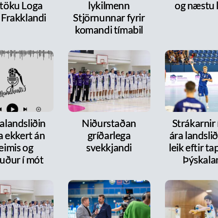
ttöku Loga
lykilmenn
og næstu l
 Frakklandi
Stjörnunnar fyrir
komandi tímabil
alandsliðin
Niðurstaðan
Strákarnir
a ekkert án
gríðarlega
ára landsli
eimis og
svekkjandi
leik eftir t
uður í mót
Þýskala