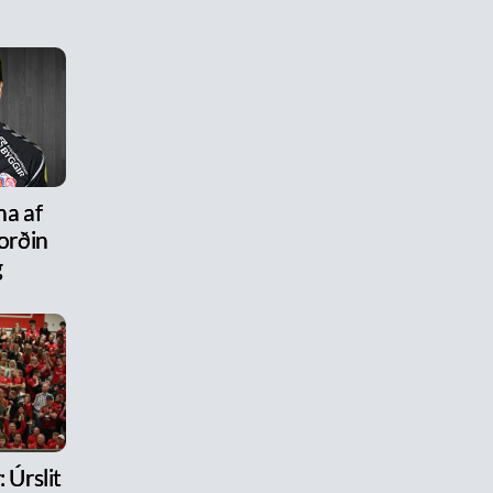
na af
ýorðin
g
 Úrslit