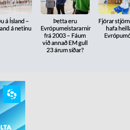
u á Ísland –
Þetta eru
Fjórar stjör
and á netinu
Evrópumeistararnir
hafa heill
frá 2003 – Fáum
Evrópumó
við annað EM gull
23 árum síðar?