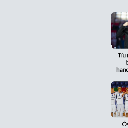
Tíu
han
Óv