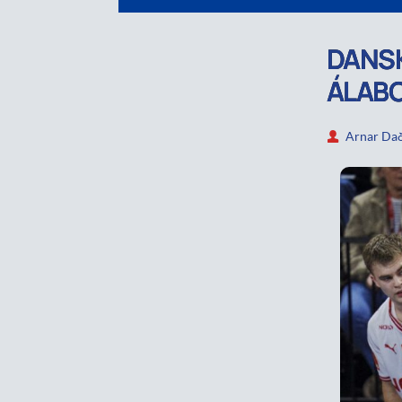
DANSK
ÁLAB
Arnar Dað