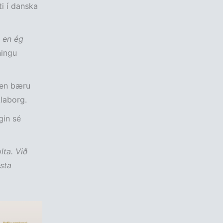
i í danska
 en ég
ningu
 en bæru
laborg.
gin sé
lta. Við
æsta