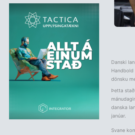
Danski lan
Handbold þ
dönsku mei
Þetta stað
mánudaginn
danska lan
janúar.
Svane kom 