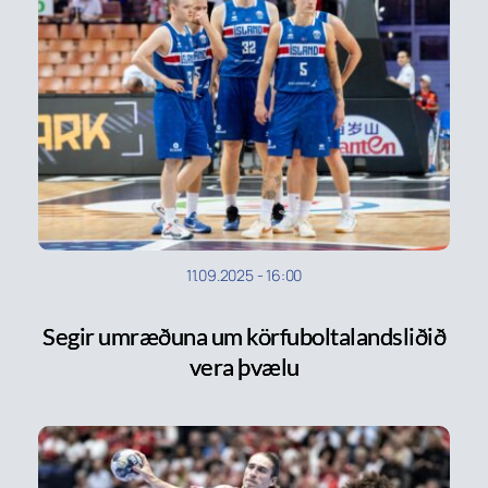
11.09.2025
-
16:00
Segir umræðuna um körfuboltalandsliðið
vera þvælu