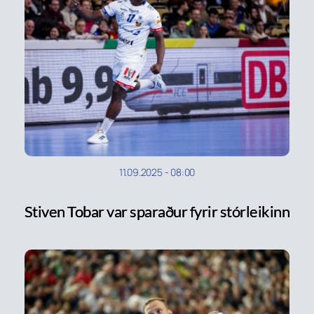
11.09.2025
-
08:00
Stiven Tobar var sparaður fyrir stórleikinn