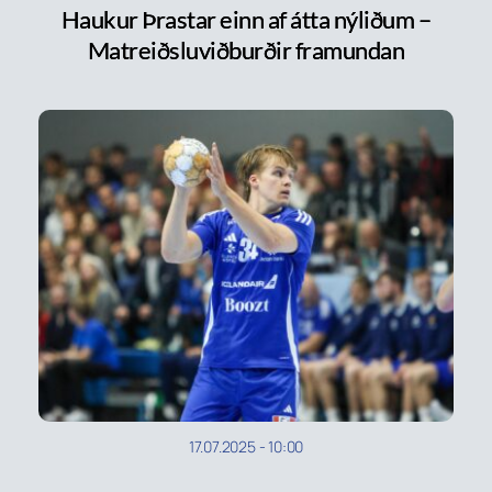
Haukur Þrastar einn af átta nýliðum –
Matreiðsluviðburðir framundan
17.07.2025
-
10:00