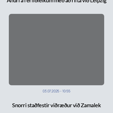
Andri á í erfiðleikum með að rifta við Leipzig
03.07.2025
-
10:55
Snorri staðfestir viðræður við Zamalek