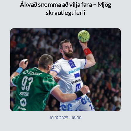
Ákvað snemma að vilja fara – Mjög
skrautlegt ferli
10.07.2025
-
16:00