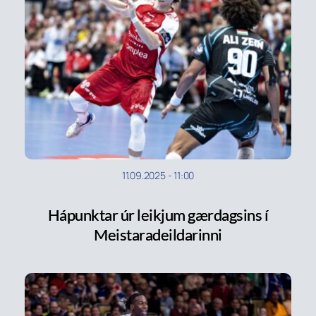
11.09.2025
-
11:00
Hápunktar úr leikjum gærdagsins í
Meistaradeildarinni