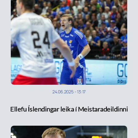
24.06.2025
-
13:17
Ellefu Íslendingar leika í Meistaradeildinni