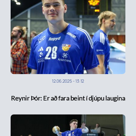
12.06.2025
-
13:12
Reynir Þór: Er að fara beint í djúpu laugina