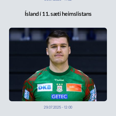
Ísland í 11. sæti heimslistans
29.07.2025
-
12:00