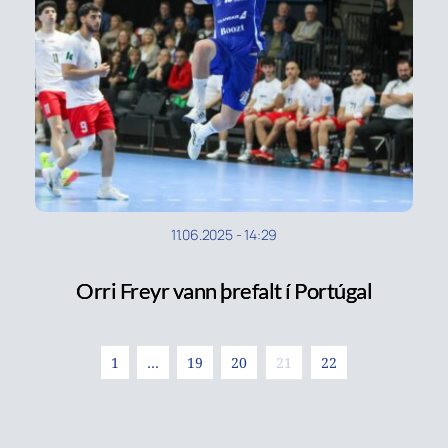
11.06.2025
-
14:29
Orri Freyr vann þrefalt í Portúgal
1
…
19
20
21
22