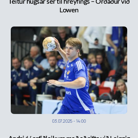
Teitur hugsar sér til hreyfings – Orðaður við
Lowen
03.07.2025
-
14:00