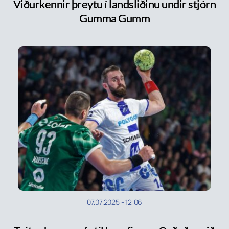
Viðurkennir þreytu í landsliðinu undir stjórn
Gumma Gumm
07.07.2025
-
12:06