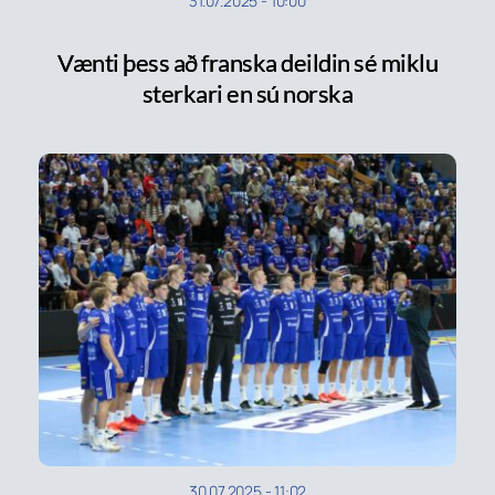
31.07.2025
-
10:00
Vænti þess að franska deildin sé miklu
sterkari en sú norska
30.07.2025
-
11:02