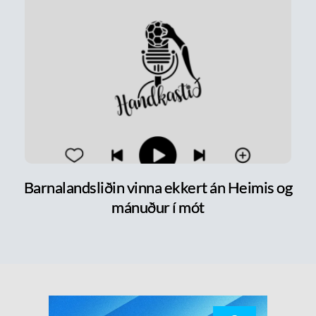
Barnalandsliðin vinna ekkert án Heimis og
mánuður í mót