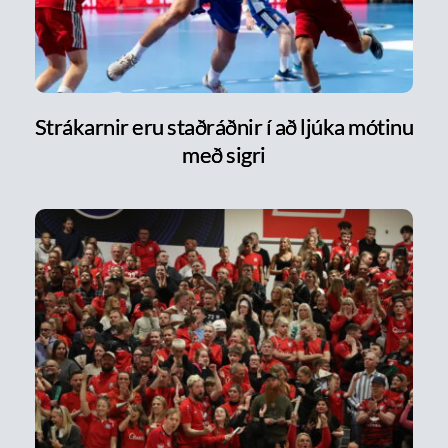
Strákarnir eru staðráðnir í að ljúka mótinu
með sigri