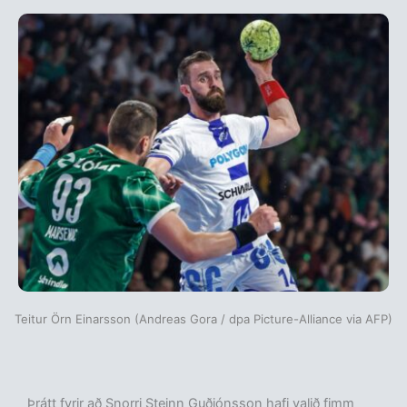
Teitur Örn Einarsson (Andreas Gora / dpa Picture-Alliance via AFP)
Þrátt fyrir að Snorri Steinn Guðjónsson hafi valið fimm