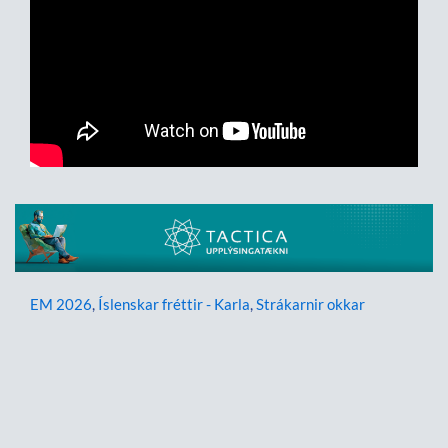
EM 2026
,
Íslenskar fréttir - Karla
,
Strákarnir okkar