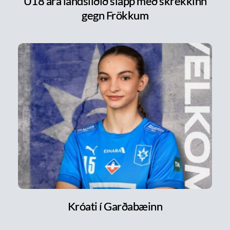
U18 ára landsliðið slapp með skrekkinn
gegn Frökkum
Króati í Garðabæinn