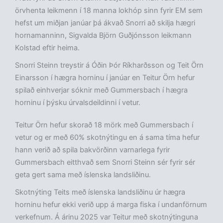
örvhenta leikmenn í 18 manna lokhóp sinn fyrir EM sem
hefst um miðjan janúar þá ákvað Snorri að skilja hægri
hornamanninn, Sigvalda Björn Guðjónsson leikmann
Kolstad eftir heima.
Snorri Steinn treystir á Óðin Þór Ríkharðsson og Teit Örn
Einarsson í hægra horninu í janúar en Teitur Örn hefur
spilað einhverjar sóknir með Gummersbach í hægra
horninu í þýsku úrvalsdeildinni í vetur.
Teitur Örn hefur skorað 18 mörk með Gummersbach í
vetur og er með 60% skotnýtingu en á sama tíma hefur
hann verið að spila bakvörðinn varnarlega fyrir
Gummersbach eitthvað sem Snorri Steinn sér fyrir sér
geta gert sama með íslenska landsliðinu.
Skotnýting Teits með íslenska landsliðinu úr hægra
horninu hefur ekki verið upp á marga fiska í undanförnum
verkefnum. Á árinu 2025 var Teitur með skotnýtinguna