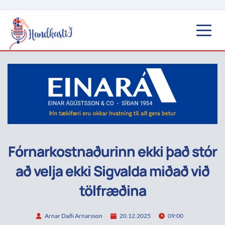
Fórnarkostnaðurinn ekki það stór
að velja ekki Sigvalda miðað við
tölfræðina
Arnar Daði Arnarsson
20.12.2025
09:00