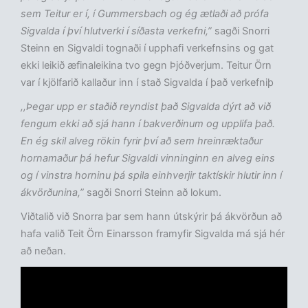
sem Teitur er í, í Gummersbach og ég ætlaði að prófa
Sigvalda í því hlutverki í síðasta verkefni,”
sagði Snorri
Steinn en Sigvaldi tognaði í upphafi verkefnsins og gat
ekki leikið æfinaleikina tvo gegn Þjóðverjum. Teitur Örn
var í kjölfarið kallaður inn í stað Sigvalda í það verkefniþ
,,Þegar upp er staðið reyndist það Sigvalda dýrt að við
fengum ekki að sjá hann í bakverðinum og upplifa það.
En ég skil alveg rökin fyrir því að sem hreinræktaður
hornamaður þá hefur Sigvaldi vinninginn en alveg eins
og í vinstra horninu þá spila einhverjir taktískir hlutir inn í
ákvörðunina,”
sagði Snorri Steinn að lokum.
Viðtalið við Snorra þar sem hann útskýrir þá ákvörðun að
hafa valið Teit Örn Einarsson framyfir Sigvalda má sjá hér
að neðan.