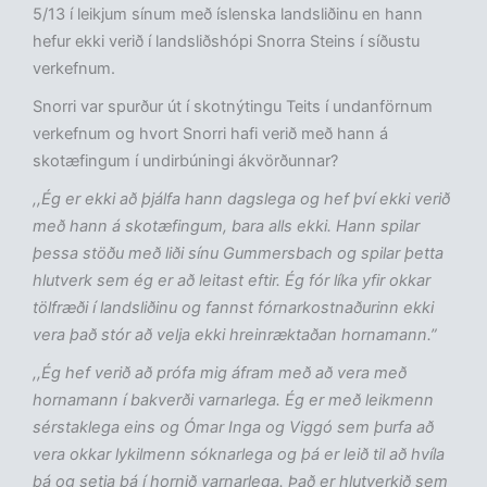
5/13 í leikjum sínum með íslenska landsliðinu en hann
hefur ekki verið í landsliðshópi Snorra Steins í síðustu
verkefnum.
Snorri var spurður út í skotnýtingu Teits í undanförnum
verkefnum og hvort Snorri hafi verið með hann á
skotæfingum í undirbúningi ákvörðunnar?
,,Ég er ekki að þjálfa hann dagslega og hef því ekki verið
með hann á skotæfingum, bara alls ekki. Hann spilar
þessa stöðu með liði sínu Gummersbach og spilar þetta
hlutverk sem ég er að leitast eftir. Ég fór líka yfir okkar
tölfræði í landsliðinu og fannst fórnarkostnaðurinn ekki
vera það stór að velja ekki hreinræktaðan hornamann.”
,,Ég hef verið að prófa mig áfram með að vera með
hornamann í bakverði varnarlega. Ég er með leikmenn
sérstaklega eins og Ómar Inga og Viggó sem þurfa að
vera okkar lykilmenn sóknarlega og þá er leið til að hvíla
þá og setja þá í hornið varnarlega. Það er hlutverkið sem