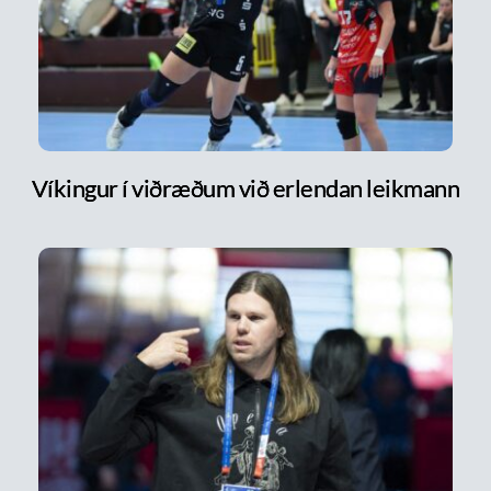
Víkingur í viðræðum við erlendan leikmann