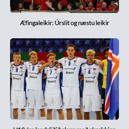
Æfingaleikir: Úrslit og næstu leikir