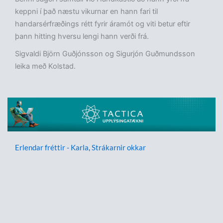
keppni í það næstu vikurnar en hann fari til
handarsérfræðings rétt fyrir áramót og viti betur eftir
þann hitting hversu lengi hann verði frá.
Sigvaldi Björn Guðjónsson og Sigurjón Guðmundsson
leika með Kolstad.
Erlendar fréttir - Karla
,
Strákarnir okkar