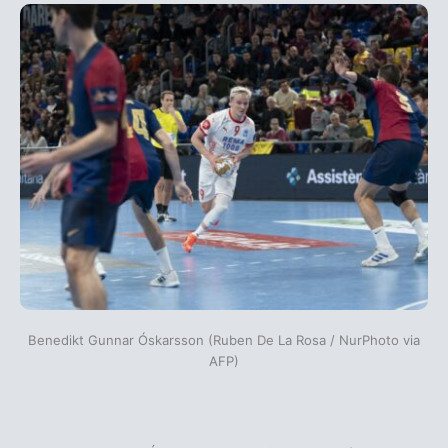
Benedikt Gunnar Óskarsson (Ruben De La Rosa / NurPhoto via
AFP)