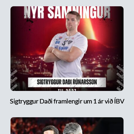
Sigtryggur Daði framlengir um 1 ár við ÍBV