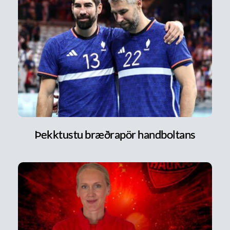
Þekktustu bræðrapör handboltans