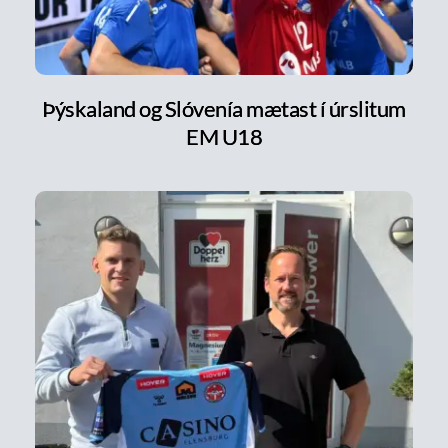
Þýskaland og Slóvenía mætast í úrslitum
EM U18