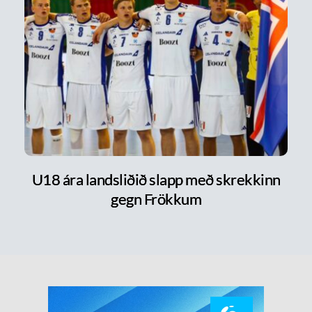
U18 ára landsliðið slapp með skrekkinn
gegn Frökkum