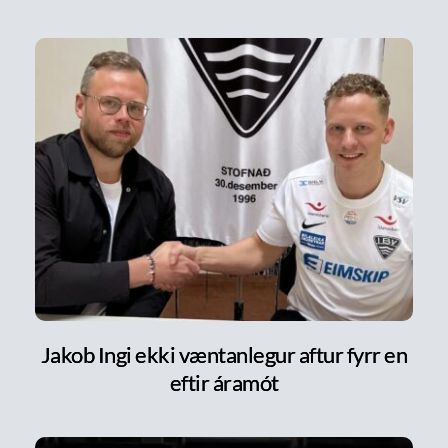
Jakob Ingi ekki væntanlegur aftur fyrr en
eftir áramót