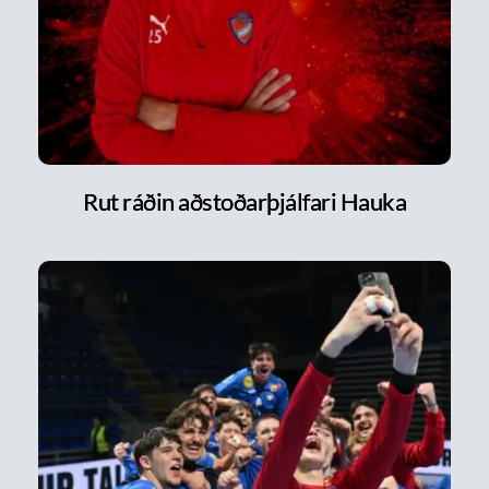
Rut ráðin aðstoðarþjálfari Hauka