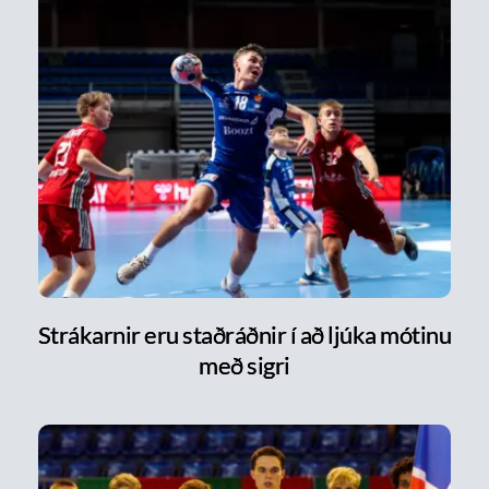
Strákarnir eru staðráðnir í að ljúka mótinu
með sigri