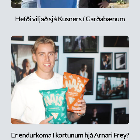
Hefði viljað sjá Kusners í Garðabænum
Er endurkoma í kortunum hjá Arnari Frey?