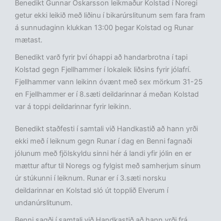
Benedikt Gunnar Óskarsson leikmaður Kolstad í Noregi
getur ekki leikið með liðinu í bikarúrslitunum sem fara fram
á sunnudaginn klukkan 13:00 þegar Kolstad og Runar
mætast.
Benedikt varð fyrir því óhappi að handarbrotna í tapi
Kolstad gegn Fjellhammer í lokaleik liðsins fyrir jólafrí.
Fjellhammer vann leikinn óvænt með sex mörkum 31-25
en Fjellhammer er í 8.sæti deildarinnar á meðan Kolstad
var á toppi deildarinnar fyrir leikinn.
Benedikt staðfesti í samtali við Handkastið að hann yrði
ekki með í leiknum gegn Runar í dag en Benni fagnaði
jólunum með fjölskyldu sinni hér á landi yfir jólin en er
mættur aftur til Noregs og fylgist með samherjum sínum
úr stúkunni í leiknum. Runar er í 3.sæti norsku
deildarinnar en Kolstad sló út topplið Elverum í
undanúrslitunum.
Benni sagði í samtali við Handkastið að hann yrði frá