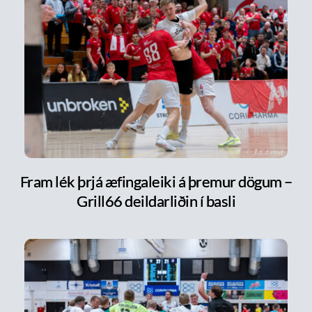
Fram lék þrjá æfingaleiki á þremur dögum –
Grill66 deildarliðin í basli