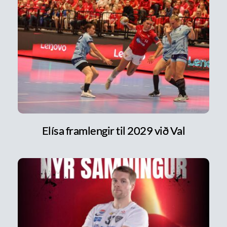
Elísa framlengir til 2029 við Val