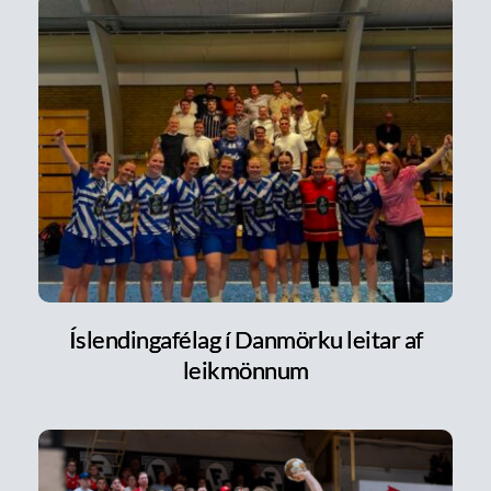
Íslendingafélag í Danmörku leitar af
leikmönnum