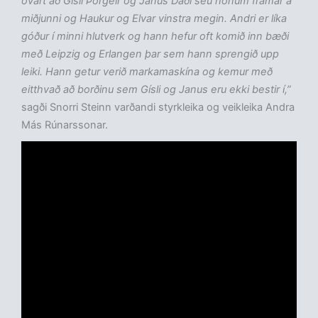
óvart að Gísli Þorgeir og Janus Daði séu honum framar á
miðjunni og Haukur og Elvar vinstra megin. Andri er líka
góður í minni hlutverk og hann hefur oft komið inn bæði
með Leipzig og Erlangen þar sem hann sprengið upp
leiki. Hann getur verið markamaskína og kemur með
eitthvað að borðinu sem Gísli og Janus eru ekki bestir í,”
sagði Snorri Steinn varðandi styrkleika og veikleika Andra
Más Rúnarssonar.