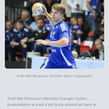
Andri Már Rúnarsson (Kristinn Steinn Traustason)
Andri Már Rúnarsson leikmaður Erlangen í þýsku
úrvalsdeildinni er á leið á sitt fyrsta stórmót en hann er