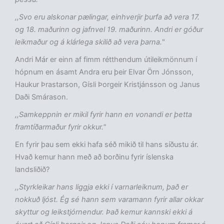
,,Svo eru alskonar pælingar, einhverjir þurfa að vera 17.
og 18. maðurinn og jafnvel 19. maðurinn. Andri er góður
leikmaður og á klárlega skilið að vera þarna.
"
Andri Már er einn af fimm rétthendum útileikmönnum í
hópnum en ásamt Andra eru þeir Elvar Örn Jónsson,
Haukur Þrastarson, Gísli Þorgeir Kristjánsson og Janus
Daði Smárason.
,,Samkeppnin er mikil fyrir hann en vonandi er þetta
framtíðarmaður fyrir okkur."
En fyrir þau sem ekki hafa séð mikið til hans síðustu ár.
Hvað kemur hann með að borðinu fyrir íslenska
landsliðið?
,,Styrkleikar hans liggja ekki í varnarleiknum, það er
nokkuð ljóst. Ég sé hann sem varamann fyrir allar okkar
skyttur og leikstjórnendur. Það kemur kannski ekki á