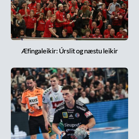
Æfingaleikir: Úrslit og næstu leikir