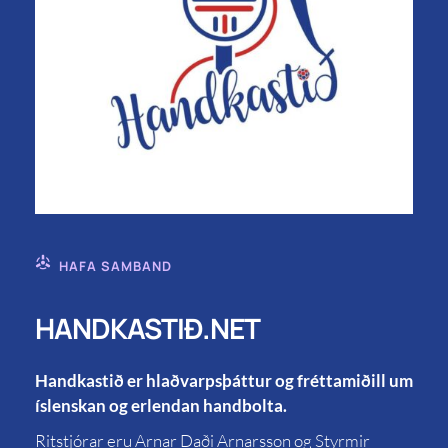
HAFA SAMBAND
HANDKASTIÐ.NET
Handkastið er hlaðvarpsþáttur og fréttamiðill um
íslenskan og erlendan handbolta.
Ritstjórar eru Arnar Daði Arnarsson og Styrmir