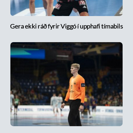
Gera ekki ráð fyrir Viggó í upphafi tímabils