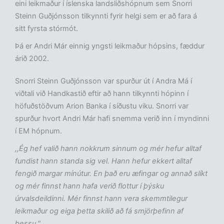
eini leikmaður í íslenska landsliðshópnum sem Snorri
Steinn Guðjónsson tilkynnti fyrir helgi sem er að fara á
sitt fyrsta stórmót.
Þá er Andri Már einnig yngsti leikmaður hópsins, fæddur
árið 2002.
Snorri Steinn Guðjónsson var spurður út í Andra Má í
viðtali við Handkastið eftir að hann tilkynnti hópinn í
höfuðstöðvum Arion Banka í síðustu viku. Snorri var
spurður hvort Andri Már hafi snemma verið inn í myndinni
í EM hópnum.
,,Ég hef valið hann nokkrum sinnum og mér hefur alltaf
fundist hann standa sig vel. Hann hefur ekkert alltaf
fengið margar mínútur. En það eru æfingar og annað slíkt
og mér finnst hann hafa verið flottur í þýsku
úrvalsdeildinni. Mér finnst hann vera skemmtilegur
leikmaður og eiga þetta skilið að fá smjörþefinn af
þessu."