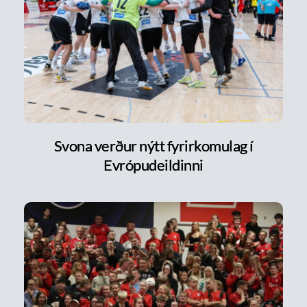
Svona verður nýtt fyrirkomulag í
Evrópudeildinni