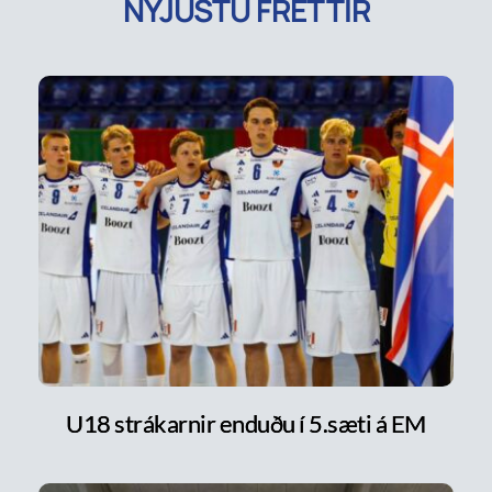
NÝJUSTU FRÉTTIR
U18 strákarnir enduðu í 5.sæti á EM