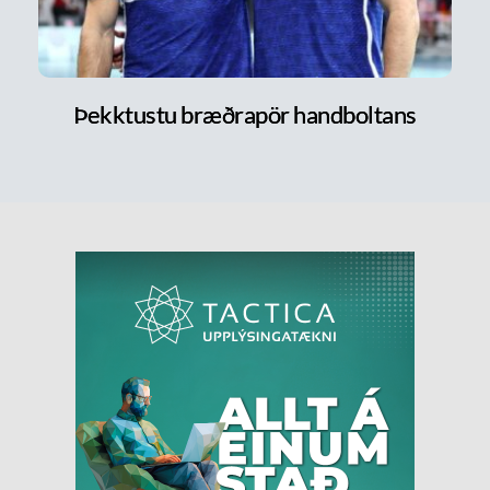
Þekktustu bræðrapör handboltans