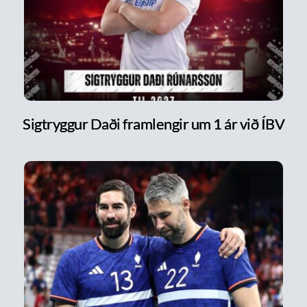
Sigtryggur Daði framlengir um 1 ár við ÍBV