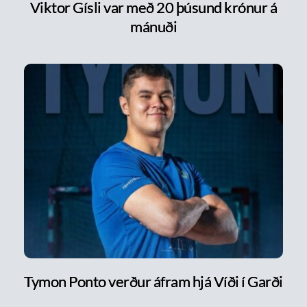
Viktor Gísli var með 20 þúsund krónur á
mánuði
Tymon Ponto verður áfram hjá Víði í Garði