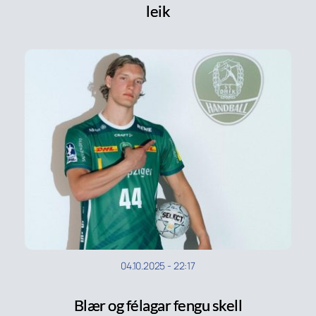
leik
04.10.2025
-
22:17
Blær og félagar fengu skell