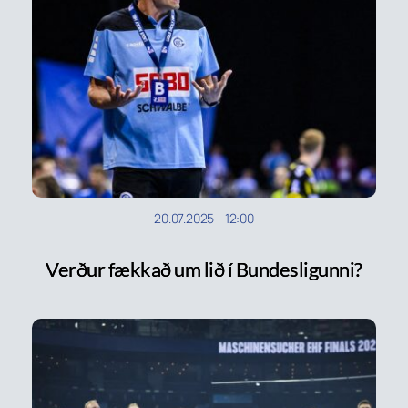
20.07.2025
-
12:00
Verður fækkað um lið í Bundesligunni?