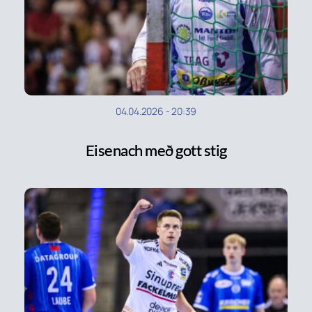
04.04.2026
-
20:39
Eisenach með gott stig