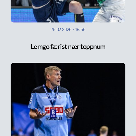
26.02.2026
-
19:56
Lemgo færist nær toppnum