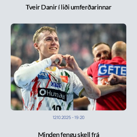
Tveir Danir í liði umferðarinnar
12.10.2025
-
19:20
Minden fengu skell frá