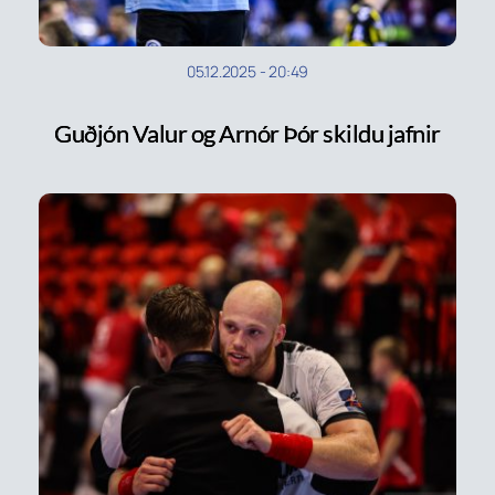
05.12.2025
-
20:49
Guðjón Valur og Arnór Þór skildu jafnir