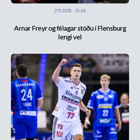
21.11.2025
-
21:49
Arnar Freyr og félagar stóðu í Flensburg
lengi vel