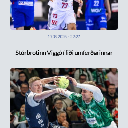
10.03.2026
-
22:27
Stórbrotinn Viggó í liði umferðarinnar