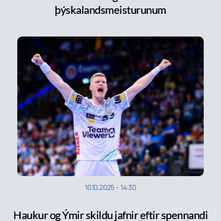
þýskalandsmeisturunum
10.10.2025
-
14:30
Haukur og Ýmir skildu jafnir eftir spennandi