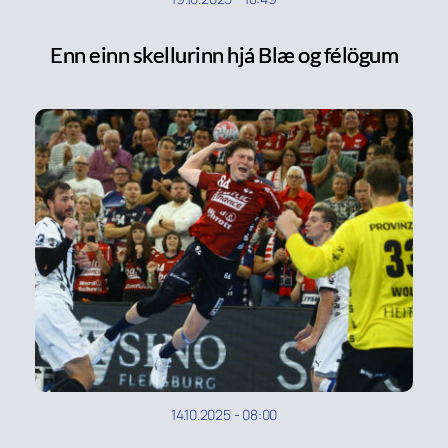
Enn einn skellurinn hjá Blæ og félögum
14.10.2025
-
08:00