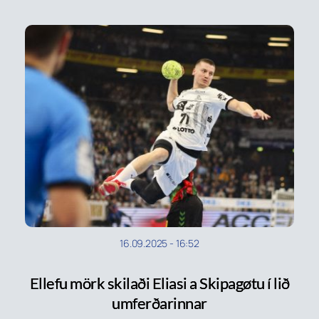
16.09.2025
-
16:52
Ellefu mörk skilaði Eliasi a Skipagøtu í lið
umferðarinnar