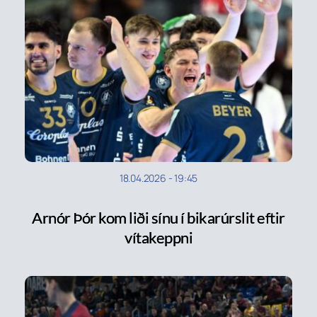
18.04.2026
-
19:45
Arnór Þór kom liði sínu í bikarúrslit eftir
vítakeppni