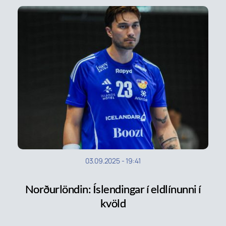
03.09.2025
-
19:41
Norðurlöndin: Íslendingar í eldlínunni í
kvöld