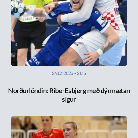
24.03.2026
-
21:15
Norðurlöndin: Ribe-Esbjerg með dýrmætan
sigur