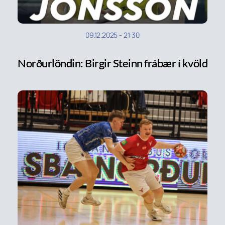
09.12.2025
-
21:30
Norðurlöndin: Birgir Steinn frábær í kvöld