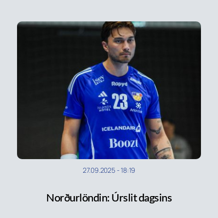
27.09.2025
-
18:19
Norðurlöndin: Úrslit dagsins