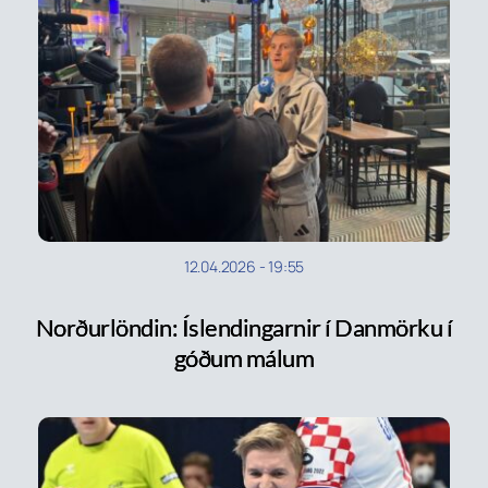
12.04.2026
-
19:55
Norðurlöndin: Íslendingarnir í Danmörku í
góðum málum