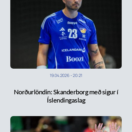
19.04.2026
-
20:21
Norðurlöndin: Skanderborg með sigur í
Íslendingaslag