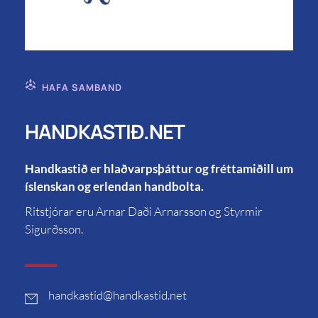
HAFA SAMBAND
HANDKASTIÐ.NET
Handkastið er hlaðvarpsþáttur og fréttamiðill um
íslenskan og erlendan handbolta.
Ritstjórar eru Arnar Daði Arnarsson og Styrmir
Sigurðsson.
handkastid
@handkastid.net