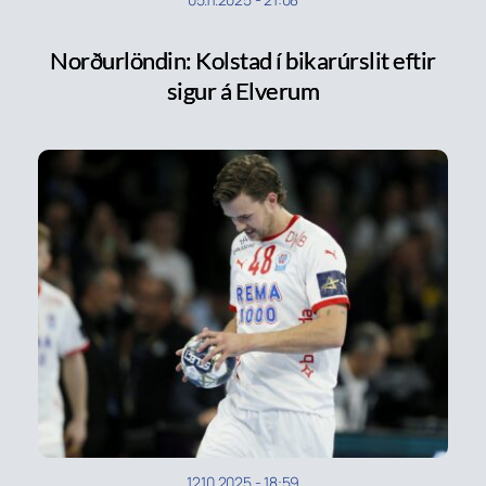
Norðurlöndin: Kolstad í bikarúrslit eftir
sigur á Elverum
12.10.2025
-
18:59