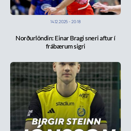
14.12.2025
-
20:18
Norðurlöndin: Einar Bragi sneri aftur í
frábærum sigri