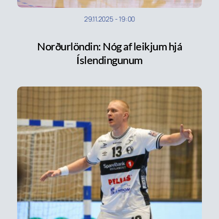
29.11.2025
-
19:00
Norðurlöndin: Nóg af leikjum hjá
Íslendingunum