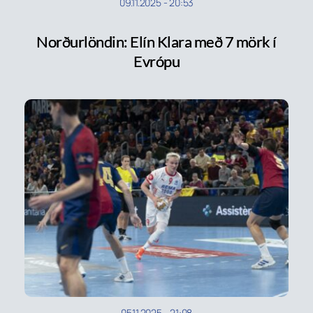
09.11.2025
-
20:53
Norðurlöndin: Elín Klara með 7 mörk í
Evrópu
05.11.2025
-
21:08