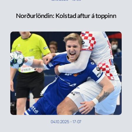
Norðurlöndin: Kolstad aftur á toppinn
04.10.2025
-
17:07