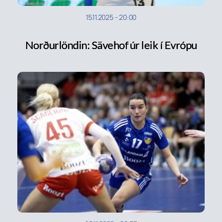
15.11.2025
-
20:00
Norðurlöndin: Sävehof úr leik í Evrópu