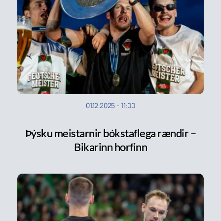
01.12.2025
-
11:00
Þýsku meistarnir bókstaflega rændir –
Bikarinn horfinn