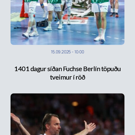
15.09.2025
-
10:00
1401 dagur síðan Fuchse Berlín töpuðu
tveimur í röð