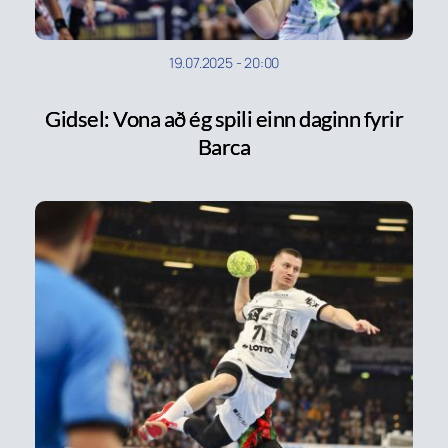
19.07.2025
-
20:00
Gidsel: Vona að ég spili einn daginn fyrir
Barca