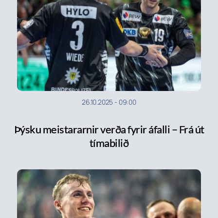
26.10.2025
-
09:00
Þýsku meistararnir verða fyrir áfalli – Frá út
tímabilið