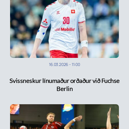
16.03.2026
-
11:00
Svissneskur línumaður orðaður við Fuchse
Berlin