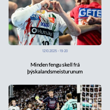
12.10.2025
-
19:20
Minden fengu skell frá
þýskalandsmeisturunum