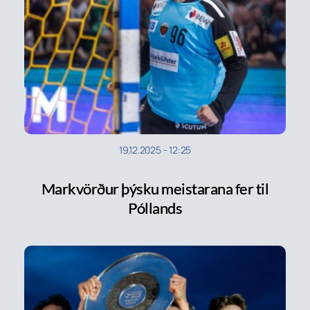
19.12.2025
-
12:25
Markvörður þýsku meistarana fer til
Póllands