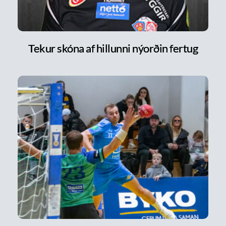
Tekur skóna af hillunni nýorðin fertug