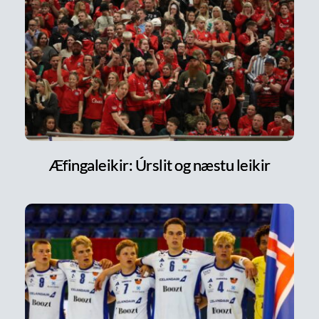
Æfingaleikir: Úrslit og næstu leikir