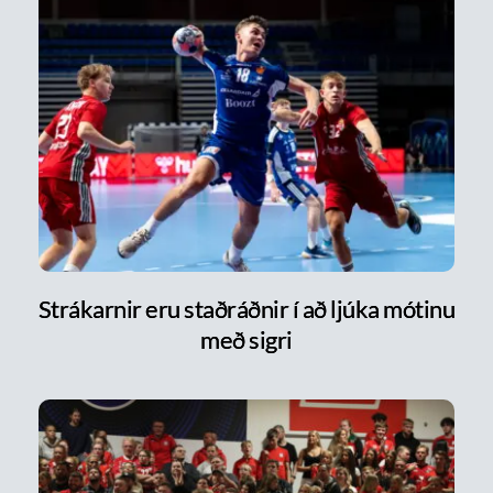
Strákarnir eru staðráðnir í að ljúka mótinu
með sigri