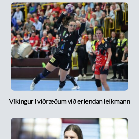
Víkingur í viðræðum við erlendan leikmann