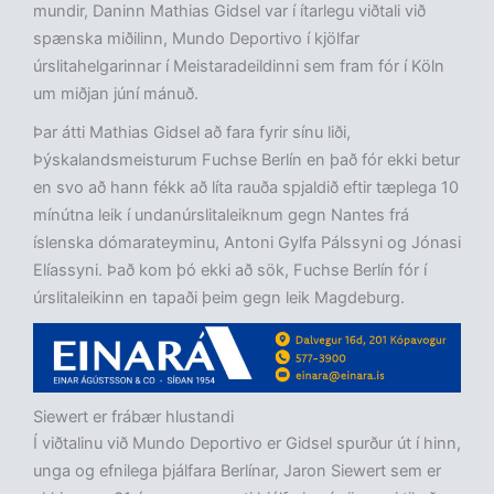
mundir, Daninn Mathias Gidsel var í ítarlegu viðtali við
spænska miðilinn, Mundo Deportivo í kjölfar
úrslitahelgarinnar í Meistaradeildinni sem fram fór í Köln
um miðjan júní mánuð.
Þar átti Mathias Gidsel að fara fyrir sínu liði,
Þýskalandsmeisturum Fuchse Berlín en það fór ekki betur
en svo að hann fékk að líta rauða spjaldið eftir tæplega 10
mínútna leik í undanúrslitaleiknum gegn Nantes frá
íslenska dómarateyminu, Antoni Gylfa Pálssyni og Jónasi
Elíassyni. Það kom þó ekki að sök, Fuchse Berlín fór í
úrslitaleikinn en tapaði þeim gegn leik Magdeburg.
Siewert er frábær hlustandi
Í viðtalinu við Mundo Deportivo er Gidsel spurður út í hinn,
unga og efnilega þjálfara Berlínar, Jaron Siewert sem er