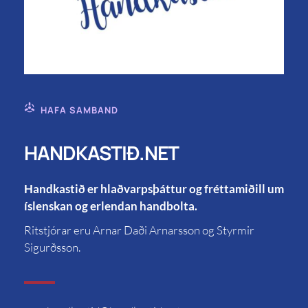
HAFA SAMBAND
HANDKASTIÐ.NET
Handkastið er hlaðvarpsþáttur og fréttamiðill um
íslenskan og erlendan handbolta.
Ritstjórar eru Arnar Daði Arnarsson og Styrmir
Sigurðsson.