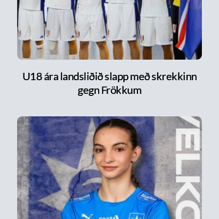
U18 ára landsliðið slapp með skrekkinn
gegn Frökkum