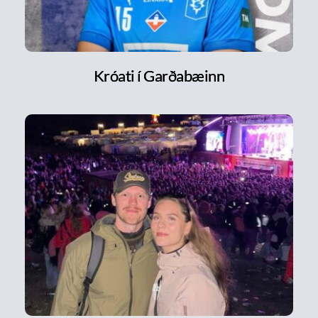
Króati í Garðabæinn