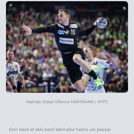
Mathias Gidsel ((Ronny HARTMANN / AFP))
Einn besti ef ekki besti leikmaður heims um þessar