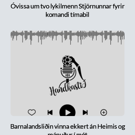
Óvissa um tvo lykilmenn Stjörnunnar fyrir
komandi tímabil
Barnalandsliðin vinna ekkert án Heimis og
mánuður í mót