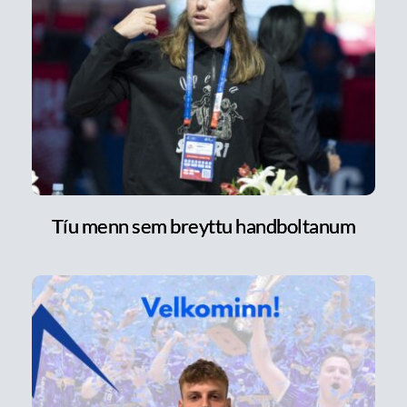
Tíu menn sem breyttu handboltanum