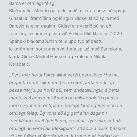
Barca er ótrúlegt félag
Blaðamaður Mundo gat ekki setið á sér án þess að spyrja
Gidsel út í framtíðina og löngun Gidsel til að spila með
Barcelona einn daginn. Gidsel er nýverið búinn að
framlengja samning sinn við Berlínarliðið til ársins 2029.
Spánski blaðamaðurinn telur upp tvo af bestu
leikmönnum sögunnar sem hafa spilað með Barcelona,
landa Gidsel Mikkel Hansen og Frakkinn Nikola
Karabatic.
,,Fyrir mér hefur Barca alltaf verið besta félag í heimi.
Þegar þú sérð leikmenn þeirra með þetta merki og
þessa treyju, þá horfir þú, sem andstæðingur, á þetta
merki. Það er svo mikil saga og mikilfengleiki í þessu
merki. Fyrir mér er Spánn ótrúlegt land og Barcelona er
ótrúlegt félag. Ég vona að ég geti einn daginn í
framtíðinni spilað fyrir Barca, en núna, fyrir mig, er það
ótrúlegt að vera í Bundesligunni, að spila á öllum þessum
völlum fullum af áhorfendum. Þú verður að berjast og