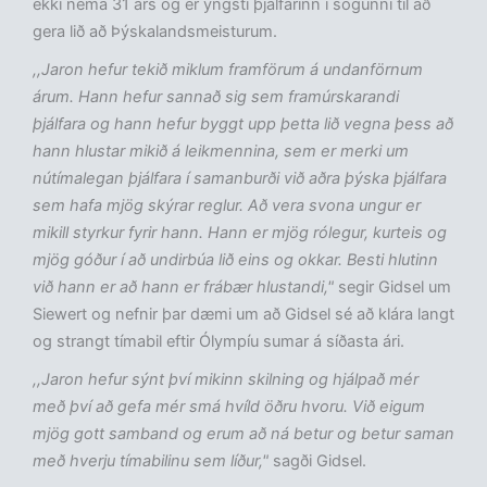
ekki nema 31 árs og er yngsti þjálfarinn í sögunni til að
gera lið að Þýskalandsmeisturum.
,,Jaron hefur tekið miklum framförum á undanförnum
árum. Hann hefur sannað sig sem framúrskarandi
þjálfara og hann hefur byggt upp þetta lið vegna þess að
hann hlustar mikið á leikmennina, sem er merki um
nútímalegan þjálfara í samanburði við aðra þýska þjálfara
sem hafa mjög skýrar reglur. Að vera svona ungur er
mikill styrkur fyrir hann. Hann er mjög rólegur, kurteis og
mjög góður í að undirbúa lið eins og okkar. Besti hlutinn
við hann er að hann er frábær hlustandi,"
segir Gidsel um
Siewert og nefnir þar dæmi um að Gidsel sé að klára langt
og strangt tímabil eftir Ólympíu sumar á síðasta ári.
,,Jaron hefur sýnt því mikinn skilning og hjálpað mér
með því að gefa mér smá hvíld öðru hvoru. Við eigum
mjög gott samband og erum að ná betur og betur saman
með hverju tímabilinu sem líður,"
sagði Gidsel.