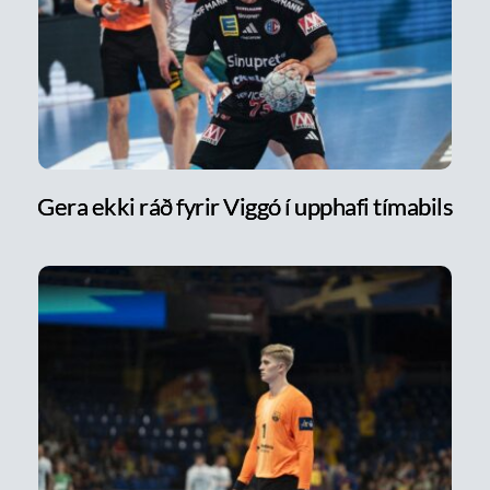
Gera ekki ráð fyrir Viggó í upphafi tímabils