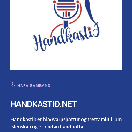
HAFA SAMBAND
HANDKASTIÐ.NET
Handkastið er hlaðvarpsþáttur og fréttamiðill um
íslenskan og erlendan handbolta.