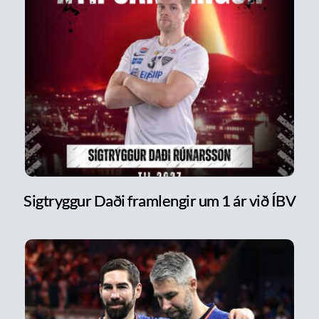
Sigtryggur Daði framlengir um 1 ár við ÍBV