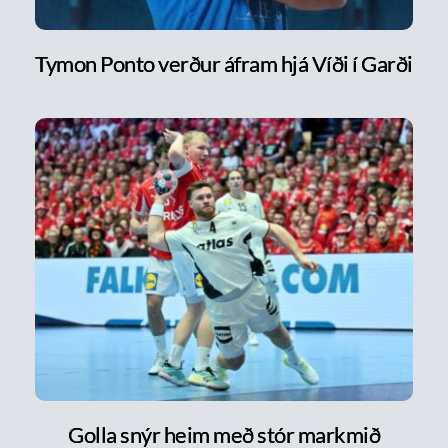
Tymon Ponto verður áfram hjá Víði í Garði
Golla snýr heim með stór markmið