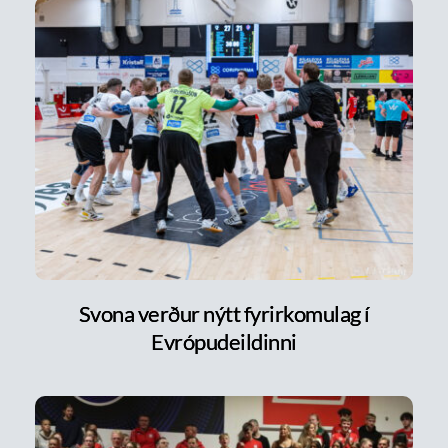
Svona verður nýtt fyrirkomulag í
Evrópudeildinni