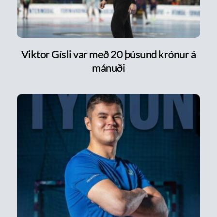
Viktor Gísli var með 20 þúsund krónur á
mánuði