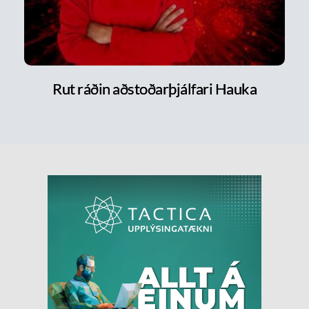
Rut ráðin aðstoðarþjálfari Hauka