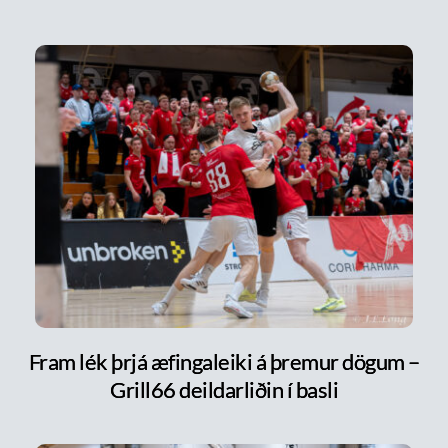
Fram lék þrjá æfingaleiki á þremur dögum –
Grill66 deildarliðin í basli