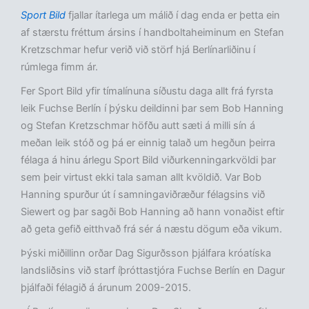
Sport Bild
fjallar ítarlega um málið í dag enda er þetta ein
af stærstu fréttum ársins í handboltaheiminum en Stefan
Kretzschmar hefur verið við störf hjá Berlínarliðinu í
rúmlega fimm ár.
Fer Sport Bild yfir tímalínuna síðustu daga allt frá fyrsta
leik Fuchse Berlín í þýsku deildinni þar sem Bob Hanning
og Stefan Kretzschmar höfðu autt sæti á milli sín á
meðan leik stóð og þá er einnig talað um hegðun þeirra
félaga á hinu árlegu Sport Bild viðurkenningarkvöldi þar
sem þeir virtust ekki tala saman allt kvöldið. Var Bob
Hanning spurður út í samningaviðræður félagsins við
Siewert og þar sagði Bob Hanning að hann vonaðist eftir
að geta gefið eitthvað frá sér á næstu dögum eða vikum.
Þýski miðillinn orðar Dag Sigurðsson þjálfara króatíska
landsliðsins við starf íþróttastjóra Fuchse Berlín en Dagur
þjálfaði félagið á árunum 2009-2015.