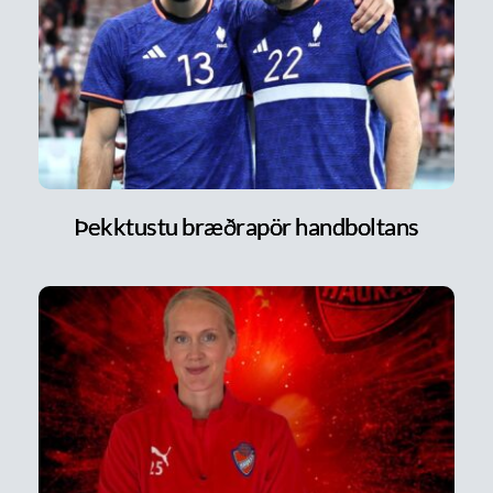
Þekktustu bræðrapör handboltans