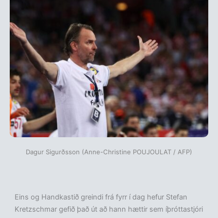
Dagur Sigurðsson (Anne-Christine POUJOULAT / AFP)
Eins og Handkastið greindi frá fyrr í dag hefur Stefan
Kretzschmar gefið það út að hann hættir sem íþróttastjóri