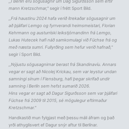
,,Í Berlín eru sögusagnir um Dag Sigurðsson sem eftir
mann Kretzschmar,"
segir í frétt Sport Bild.
,,Frá haustinu 2024 hafa verið ítrekaðar sögusagnir um
að þjálfari Lemgo og fyrrverandi heimsmeistari, Florian
Kehrmann og austurríski leikstjórnandinn frá Lemgo,
Lukas Hutecek hafi náð samkomulagi við Füchse frá og
með næsta sumri. Fullyrðing sem hefur verið hafnað,"
segir í Sport Bild.
,,Nýjustu sögusagnirnar berast frá Skandinavíu. Annars
vegar er sagt að Nicolej Krickau, sem var leystur undan
samningi sínum í Flensburg, hafi þegar skrifað undir
samning í Berlín sem hefst sumarið 2026.
Hins vegar er sagt að Dagur Sigurðsson sem var þjálfari
Füchse frá 2009 til 2015, sé mögulegur eftirmaður
Kretzschmar."
Handkastið mun fylgjast með þessu máli áfram og það
yrði athyglisvert ef Dagur snýr aftur til Berlínar.