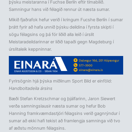
þýsku meistaranna í Fuchse Berlín eftir tímabilið.
Samningur hans við félagið rennur út næsta sumar.
Mikið fjaðrafok hefur verið í kringum Fucshe Berlín í sumar
þrátt fyrir að hafa unnið þýsku deildina í fyrsta skipti í
sögu félagsins og þá fór liðið alla leið í úrslit
Meistaradeildarinnar er liðið tapaði gegn Magdeburg í
úrslitaleik keppninnar.
Fyrirsögnin hjá þýska miðlinum Sport Bild er einföld:
Handboltadeila ársins
Bæði Stefan Kretzschmar og þjálfarinn, Jaron Siewert
verða samningslausir næsta sumar og hefur Bob
Hanning framkvæmdastjóri félagsins verið gagnrýndur í
sumar að ekki hafi tekist að framlengja samninga við tvo
af æðstu mönnum félagsins.