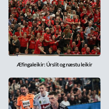
Æfingaleikir: Úrslit og næstu leikir