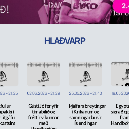
HLAÐVARP
026
-
21:25
02.06.2026
-
21:29
26.05.2026
-
21:40
18.05.202
fullur
Gústi Jó fer yfir
Þjálfarabreytingar
Egypt
apakki í
tímabilið og
í Krikanum og
sigrað og
rútgáfu
fréttir vikunnar
samningarlausir
fram
astsins
með
Íslendingar
Handbol
Handkastinu