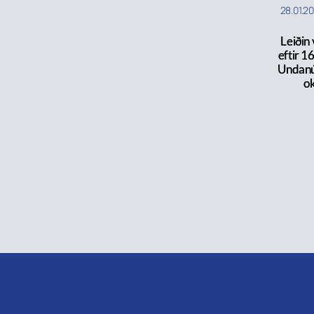
28.01.2
Leiðin 
eftir 16
Undanúr
o