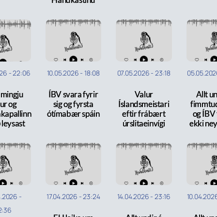
026
-
22:06
10.05.2026
-
18:08
07.05.2026
-
23:18
05.05.20
amingju
ÍBV svara fyrir
Valur
Allt u
ur og
sig og fyrsta
Íslandsmeistari
fimmtu
akapallinn
ótímabær spáin
eftir frábært
og ÍBV
 leysast
úrslitaeinvígi
ekki ne
4.2026
-
17.04.2026
-
23:24
14.04.2026
-
23:16
10.04.202
2:36