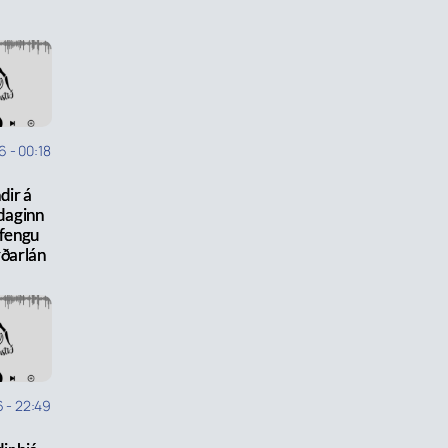
26
-
00:18
ndir á
daginn
 fengu
yðarlán
6
-
22:49