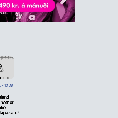
6
-
10:08
aland
 hver er
tíð
tapassans?