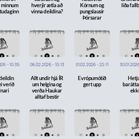
 minnum
hverjir ætla að
Kórnum og
liða fal
tudaginn
vinna deildina?
pungslausir
Þórsarar
026
-
10:35
06.02.2026
-
10:13
01.02.2026
-
22:11
30.01.202
deildin
Allt undir hjá ÍR
Evrópumótið
Hetj
i verið
um helgina og
gert upp
barátta
fnari
verða Haukar
ekki 
alltaf bestir