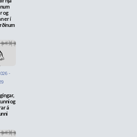
dir hjá
unum
r og
n er í
irðinum
2026
-
29
gingar,
úkunni og
rar á
unni