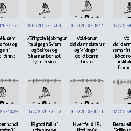
026
-
10:37
19.03.2026
-
23:09
16.03.2026
-
08:12
13.03.202
léið sem
Æfingaleikjabragur
Valskonur
Val
Selfoss og
í tapi gegn Svíum
deildarmeistarar
deildarm
lgun í
og Selfoss og
og Víkingar í
sumarfrí
ildinni?
Stjarnan berjast
deild þeirra
lið og r
fyrir lífi sínu
bestu
úrslita
framu
026
-
10:29
05.03.2026
-
22:52
16.02.2026
-
10:28
12.02.202
pennandi
ÍR gæti fallið í
Hver felldi ÍR,
Bestu le
mferð í
sófanum og
flóttinn úr
Grillinu