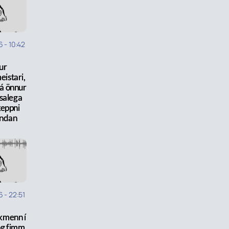
6
-
10:42
ur
eistari,
 á önnur
osalega
keppni
ndan
6
-
22:51
ikmenn í
 og fimm