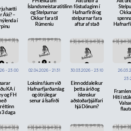
FH leika um
Allt undir á
Allt un
Íslandsmeistaratitilinn
föstudaginn í
Stelp
ju hætti
og Stelpurnar
Hafnarfirði og
Okka
r Áki? –
Okkar fara til
stelpurnar fara
spenna
nýlenda í
Rúmeníu
aftur af stað
Hafnarf
rpinu
026
-
23:00
02.04.2026
-
21:31
30.03.2026
-
23:10
26.03.
23:
sarar
Loksins fáum við
Einn oddaleikur
uðu KA í
Hafnarfjarðarslag
þetta árið og
Framlen
ey og FH
og ótrúlegar
íslenskur
Hiti í st
með
senur á Ísafirði
aðstoðarþjálfari
Valsa
réttinn
hjá Dönum?
flaut
 3 daga