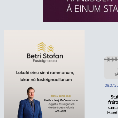
09.07.2
Stút
frétt
suma
Handk