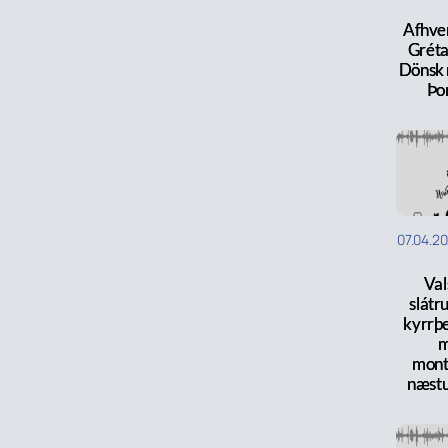
Afhver
Gréta
Dönsk 
Þo
07.04.2
Val
slátr
kyrrþ
mont
næstu