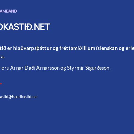
SAMBAND
KASTIÐ.NET
ið er hlaðvarpsþáttur og fréttamiðill um íslenskan og er
a.
r eru Arnar Daði Arnarsson og Styrmir Sigurðsson.
astid
@handkastid.net