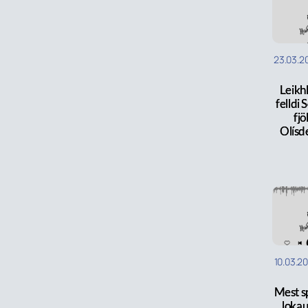
23.03.2
Leikh
felldi 
fjö
Olísde
10.03.2
Mest s
lokau