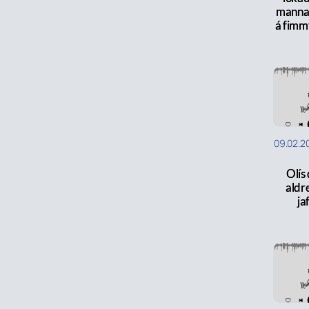
manna
á fimm
09.02.2
Olís 
aldre
ja