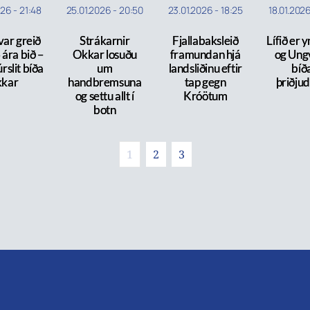
026
-
21:48
25.01.2026
-
20:50
23.01.2026
-
18:25
18.01.202
var greið
Strákarnir
Fjallabaksleið
Lífið er 
 ára bið –
Okkar losuðu
framundan hjá
og Ung
slit bíða
um
landsliðinu eftir
bíð
kkar
handbremsuna
tap gegn
þriðju
og settu allt í
Króötum
botn
1
2
3