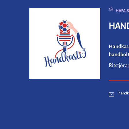
HAFA 
HAND
Handkast
handbolt
Ritstjóra
handk