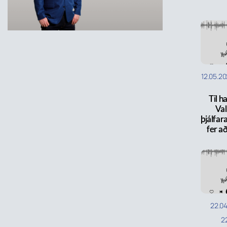
12.05.2
Til h
Val
þjálfar
fer að
22.0
2