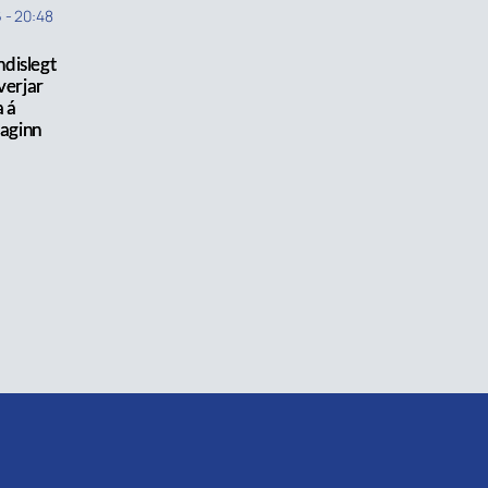
6
-
20:48
yndislegt
verjar
a á
daginn