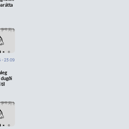
lbarátta
6
-
23:09
uleg
 dugði
til