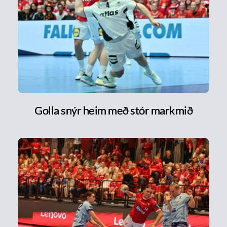
Golla snýr heim með stór markmið