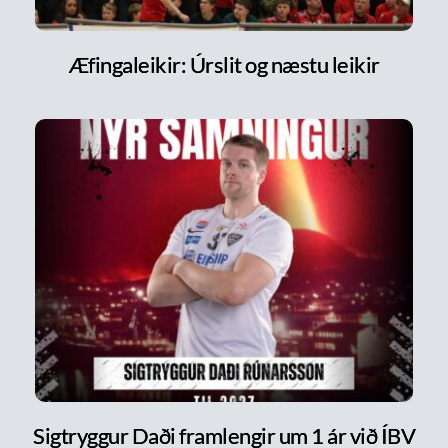
Æfingaleikir: Úrslit og næstu leikir
Sigtryggur Daði framlengir um 1 ár við ÍBV