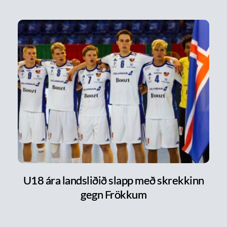
U18 ára landsliðið slapp með skrekkinn
gegn Frökkum