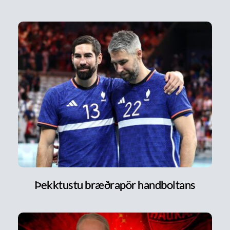
Þekktustu bræðrapör handboltans