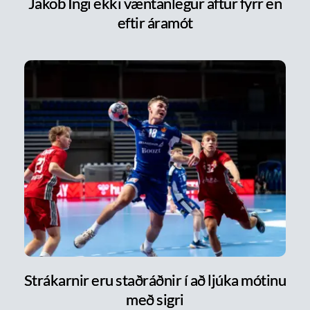
Jakob Ingi ekki væntanlegur aftur fyrr en
eftir áramót
Strákarnir eru staðráðnir í að ljúka mótinu
með sigri