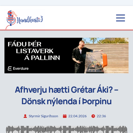
Afhverju hætti Grétar Áki? –
Dönsk nýlenda í Þorpinu
Styrmir Sigurðsson
22.04.2026
22:36