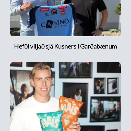
Hefði viljað sjá Kusners í Garðabænum