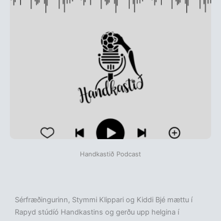
Handkastið Podcast
Sérfræðingurinn, Stymmi Klippari og Kiddi Bjé mættu í
Rapyd stúdíó Handkastins og gerðu upp helgina í