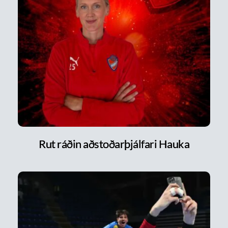
Rut ráðin aðstoðarþjálfari Hauka