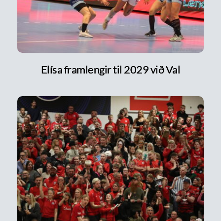
Elísa framlengir til 2029 við Val