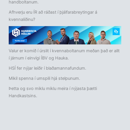
handboltanum.
Afhverju eru ÍR að ráðast í þjálfarabreytingar á
kvennaliðinu?
Valur er komið í úrslit í kvennaboltanum meðan það er allt
í járnum í einvígi ÍBV og Hauka.
HSÍ fer nýjar leiðir í blaðamannafundum.
Mikil spenna í umspili hjá stelpunum.
Þetta og svo miklu miklu meira í nýjasta þætti
Handkastsins.