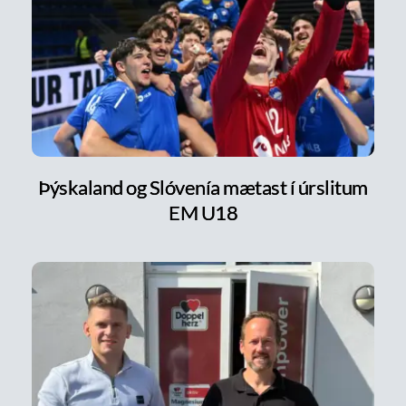
Þýskaland og Slóvenía mætast í úrslitum
EM U18