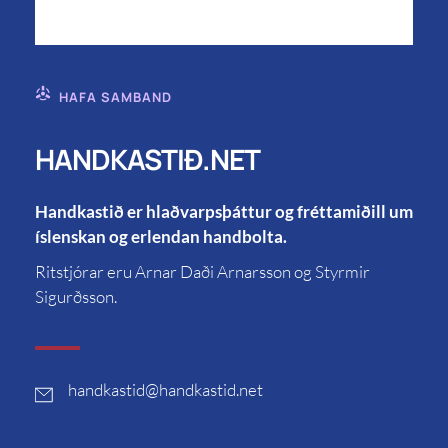
HAFA SAMBAND
HANDKASTIÐ.NET
Handkastið er hlaðvarpsþáttur og fréttamiðill um
íslenskan og erlendan handbolta.
Ritstjórar eru Arnar Daði Arnarsson og Styrmir
Sigurðsson.
handkastid
@handkastid.net