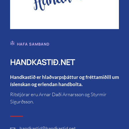
HAFA SAMBAND
HANDKASTIÐ.NET
Handkastið er hlaðvarpsþáttur og fréttamiðill um
íslenskan og erlendan handbolta.
Ritstjórar eru Arnar Daði Arnarsson og Styrmir
Sigurðsson.
handkastid
@handkastid.net