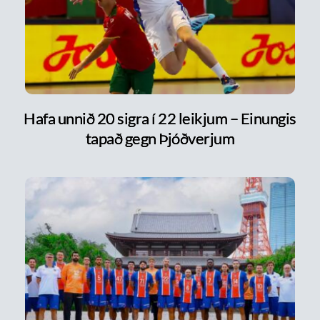
Hafa unnið 20 sigra í 22 leikjum – Einungis
tapað gegn Þjóðverjum