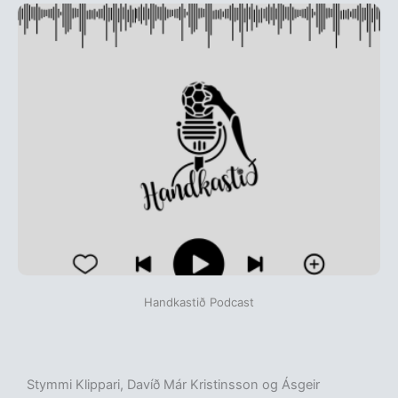
Handkastið Podcast
Stymmi Klippari, Davíð Már Kristinsson og Ásgeir