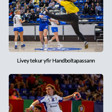
Livey tekur yfir Handboltapassann