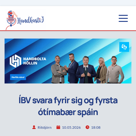
ÍBV svara fyrir sig og fyrsta
ótímabær spáin
Ritstjórn
10.05.2026
18:08