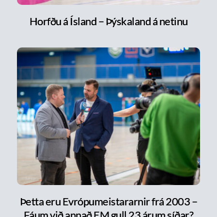
Horfðu á Ísland – Þýskaland á netinu
Þetta eru Evrópumeistararnir frá 2003 –
Fáum við annað EM gull 23 árum síðar?