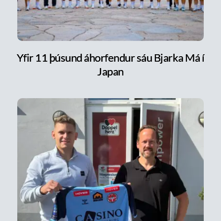
Yfir 11 þúsund áhorfendur sáu Bjarka Má í
Japan