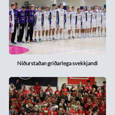
Niðurstaðan gríðarlega svekkjandi