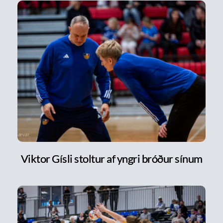
Viktor Gísli stoltur af yngri bróður sínum