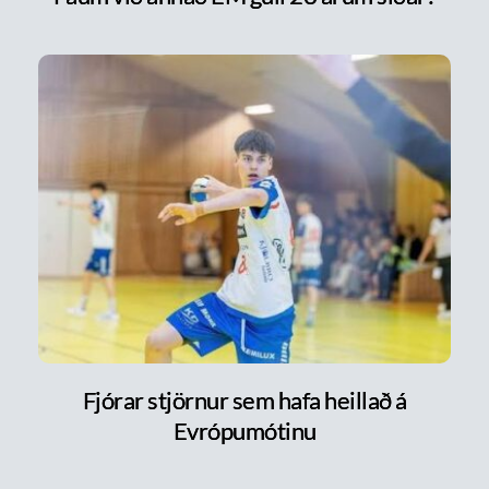
Fjórar stjörnur sem hafa heillað á
Evrópumótinu