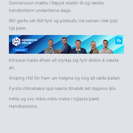
Gunnarsson mættu í Rapyd stúdíó-ið og ræddu
handboltann undanfarna daga.
ÍBV gerðu sér lítið fyrir og pökkuðu Val saman í leik þrjú
hjá þeim.
Þórsarar halda áfram að styrkja sig fyrir átökin á næsta
ári.
Ársþing HSÍ fór fram um helgina og nóg að ræða þaðan.
Fyrsta ótímabæra spá næsta tímabils leit dagsins ljós.
Þetta og svo miklu miklu meira í nýjasta þætti
Handkastsins.