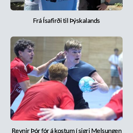
Frá Ísafirði til Þýskalands
Reynir Þór fór á kostum í sigri Melsungen