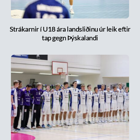
Strákarnir í U18 ára landsliðinu úr leik eftir
tap gegn Þýskalandi