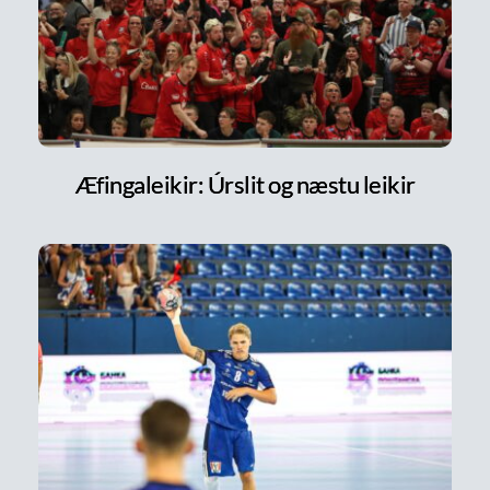
Æfingaleikir: Úrslit og næstu leikir