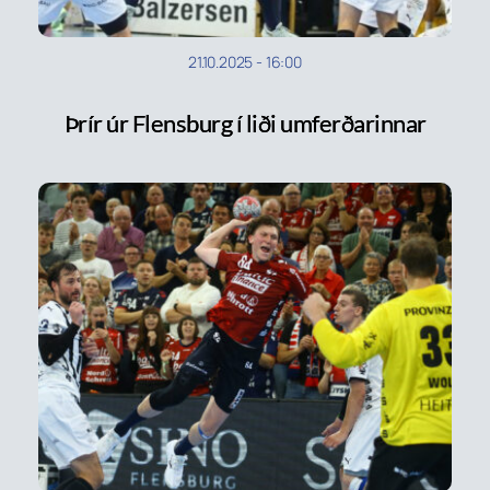
21.10.2025
-
16:00
Þrír úr Flensburg í liði umferðarinnar