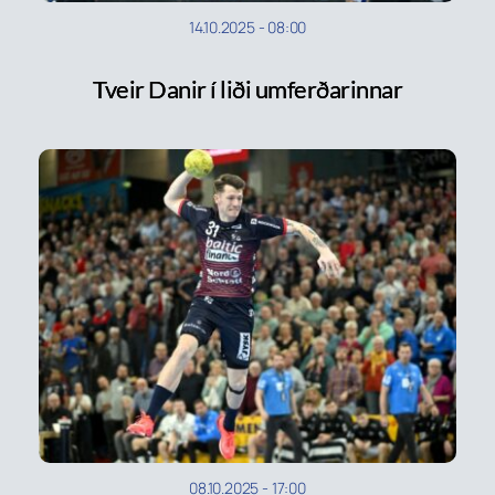
14.10.2025
-
08:00
Tveir Danir í liði umferðarinnar
08.10.2025
-
17:00