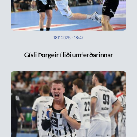
18.11.2025
-
18:47
Gísli Þorgeir í liði umferðarinnar