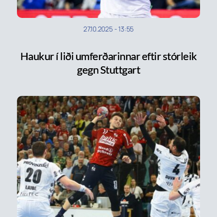
27.10.2025
-
13:55
Haukur í liði umferðarinnar eftir stórleik
gegn Stuttgart