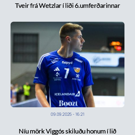
Tveir frá Wetzlar í liði 6.umferðarinnar
09.09.2025
-
16:21
Níu mörk Viggós skiluðu honum í lið