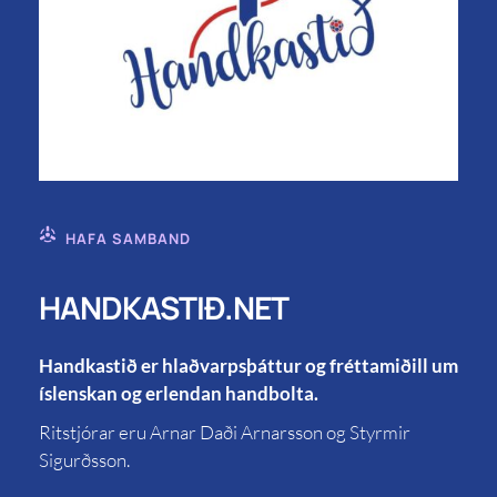
HAFA SAMBAND
HANDKASTIÐ.NET
Handkastið er hlaðvarpsþáttur og fréttamiðill um
íslenskan og erlendan handbolta.
Ritstjórar eru Arnar Daði Arnarsson og Styrmir
Sigurðsson.