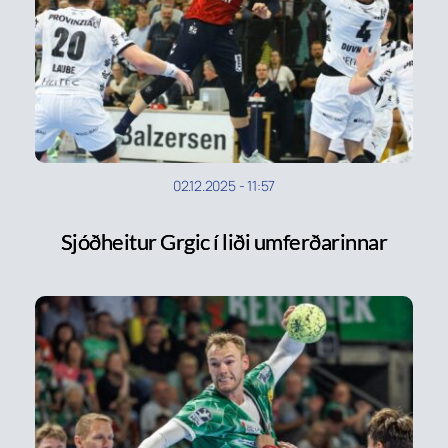
02.12.2025
-
11:57
Sjóðheitur Grgic í liði umferðarinnar