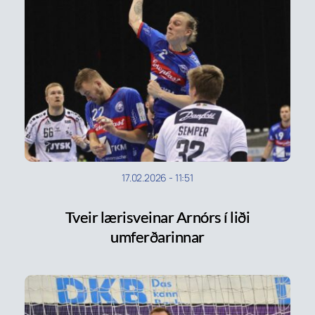
17.02.2026
-
11:51
Tveir lærisveinar Arnórs í liði
umferðarinnar