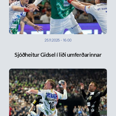
25.11.2025
-
16:00
Sjóðheitur Gidsel í liði umferðarinnar