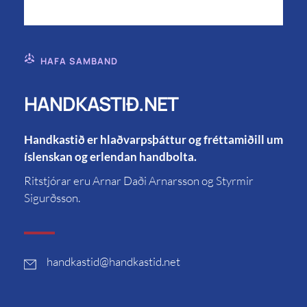
HAFA SAMBAND
HANDKASTIÐ.NET
Handkastið er hlaðvarpsþáttur og fréttamiðill um
íslenskan og erlendan handbolta.
Ritstjórar eru Arnar Daði Arnarsson og Styrmir
Sigurðsson.
handkastid
@handkastid.net