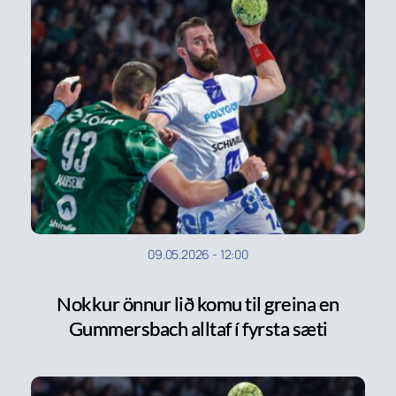
09.05.2026
-
12:00
Nokkur önnur lið komu til greina en
Gummersbach alltaf í fyrsta sæti