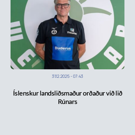
31.12.2025
-
07:43
Íslenskur landsliðsmaður orðaður við lið
Rúnars