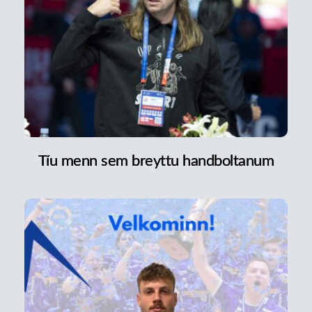
Tíu menn sem breyttu handboltanum