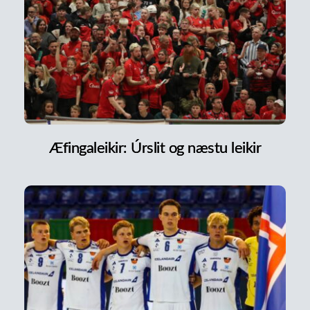
Æfingaleikir: Úrslit og næstu leikir