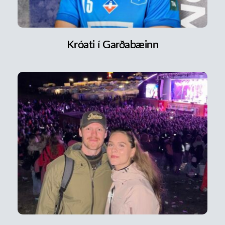
Króati í Garðabæinn