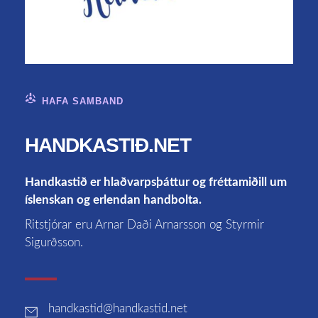
HAFA SAMBAND
HANDKASTIÐ.NET
Handkastið er hlaðvarpsþáttur og fréttamiðill um
íslenskan og erlendan handbolta.
Ritstjórar eru Arnar Daði Arnarsson og Styrmir
Sigurðsson.
handkastid
@handkastid.net