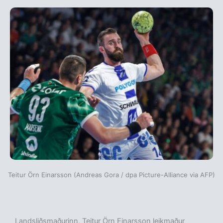
Teitur Örn Einarsson (Andreas Gora / dpa Picture-Alliance via AFP)
Landsliðsmaðurinn, Teitur Örn Einarsson leikmaður