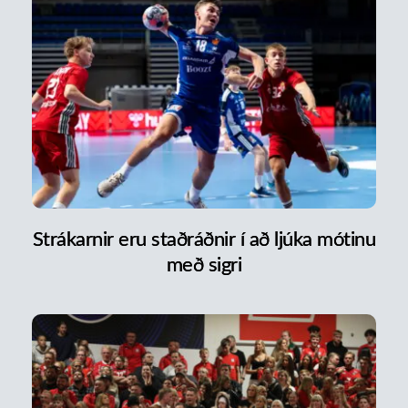
Strákarnir eru staðráðnir í að ljúka mótinu
með sigri