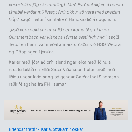
verkefnið mjög skemmtilegt. Með Evrópuleikjum á næsta
tímabili verður mikilvægt fyrir okkur að vera með breiðan
hóp,"
sagði Teitur í samtali við Handkastið á dögunum.
,,Það voru nokkur önnur lið sem komu til greina en
Gummersbach var klárlega í fyrsta sæti fyrir mig,"
sagði
Teitur en hann var meðal annars orðaður við HSG Wetzlar
og Göppingen í janúar.
Þar er með ljóst að þrír Íslendingar leika með liðinu á
næstu leiktíð en Elliði Snær Viðarsson hefur leikið með
liðinu undanfarin ár og þá gengur Garðar Ingi Sindrason í
raðir félagsins frá FH í sumar.
Erlendar fréttir - Karla
,
Strákarnir okkar