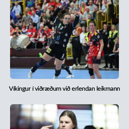
Víkingur í viðræðum við erlendan leikmann