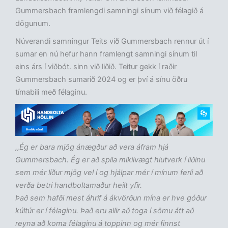
Gummersbach framlengdi samningi sínum við félagið á
dögunum.
Núverandi samningur Teits við Gummersbach rennur út í
sumar en nú hefur hann framlengt samningi sínum til
eins árs í viðbót. sinn við liðið. Teitur gekk í raðir
Gummersbach sumarið 2024 og er því á sínu öðru
tímabili með félaginu.
,,Ég er bara mjög ánægður að vera áfram hjá
Gummersbach. Ég er að spila mikilvægt hlutverk í liðinu
sem mér líður mjög vel í og hjálpar mér í mínum ferli að
verða betri handboltamaður heilt yfir.
Það sem hafði mest áhrif á ákvörðun mína er hve góður
kúltúr er í félaginu. Það eru allir að toga í sömu átt að
reyna að koma félaginu á toppinn og mér finnst