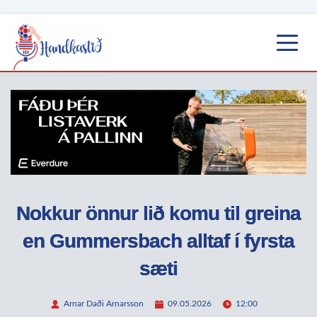
Nokkur önnur lið komu til greina
en Gummersbach alltaf í fyrsta
sæti
Arnar Daði Arnarsson
09.05.2026
12:00