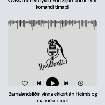
Óvissa um tvo lykilmenn Stjörnunnar fyrir
komandi tímabil
Barnalandsliðin vinna ekkert án Heimis og
mánuður í mót