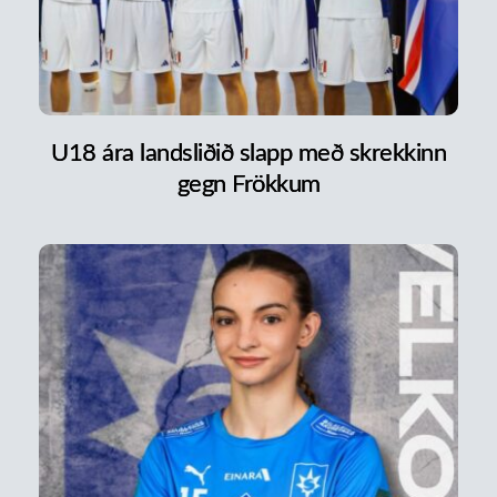
U18 ára landsliðið slapp með skrekkinn
gegn Frökkum