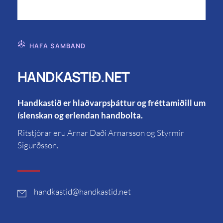
HAFA SAMBAND
HANDKASTIÐ.NET
Handkastið er hlaðvarpsþáttur og fréttamiðill um
íslenskan og erlendan handbolta.
Ritstjórar eru Arnar Daði Arnarsson og Styrmir
Sigurðsson.
handkastid
@handkastid.net