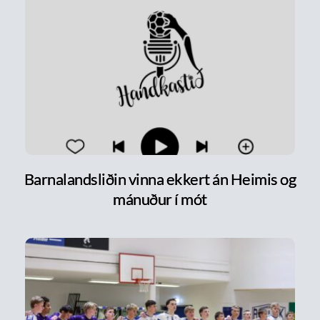
Barnalandsliðin vinna ekkert án Heimis og
mánuður í mót