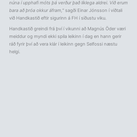
núna í upphafi móts þá verður það líklega aldrei. Við erum
bara að þróa okkur áfram,"
sagði Einar Jónsson í viðtali
við Handkastið eftir sigurinn á FH í síðustu viku.
Handkastið greindi frá því í vikunni að Magnús Öder væri
meiddur og myndi ekki spila leikinn í dag en hann gerir
ráð fyrir því að vera klár í leikinn gegn Selfossi næstu
helgi.