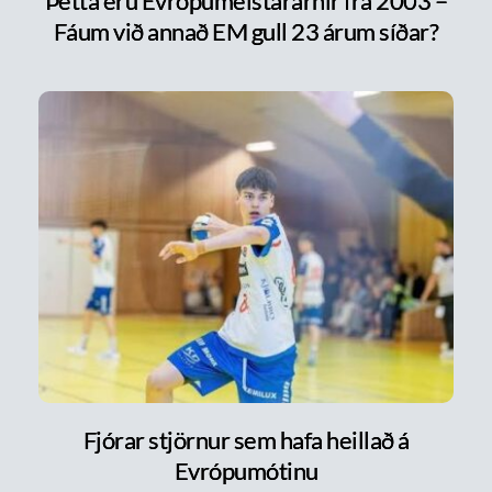
Þetta eru Evrópumeistararnir frá 2003 –
Fáum við annað EM gull 23 árum síðar?
Fjórar stjörnur sem hafa heillað á
Evrópumótinu