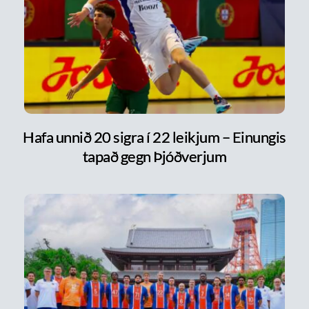
Hafa unnið 20 sigra í 22 leikjum – Einungis
tapað gegn Þjóðverjum