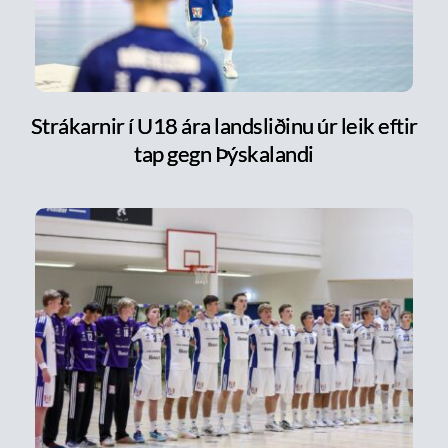
Strákarnir í U18 ára landsliðinu úr leik eftir
tap gegn Þýskalandi