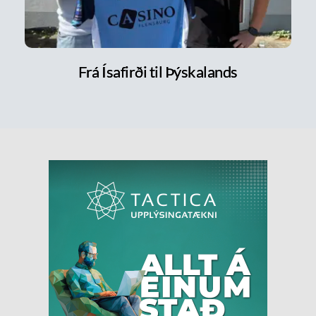
Frá Ísafirði til Þýskalands