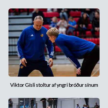
Viktor Gísli stoltur af yngri bróður sínum