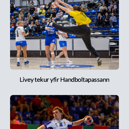
Livey tekur yfir Handboltapassann