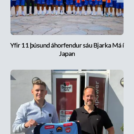
Yfir 11 þúsund áhorfendur sáu Bjarka Má í
Japan