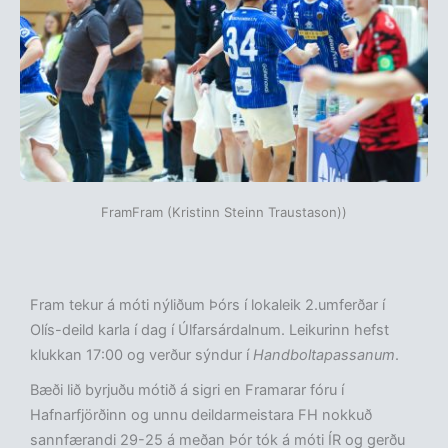
FramFram (Kristinn Steinn Traustason))
Fram tekur á móti nýliðum Þórs í lokaleik 2.umferðar í
Olís-deild karla í dag í Úlfarsárdalnum. Leikurinn hefst
klukkan 17:00 og verður sýndur í
Handboltapassanum
.
Bæði lið byrjuðu mótið á sigri en Framarar fóru í
Hafnarfjörðinn og unnu deildarmeistara FH nokkuð
sannfærandi 29-25 á meðan Þór tók á móti ÍR og gerðu