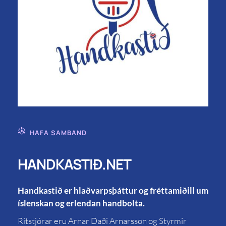
HAFA SAMBAND
HANDKASTIÐ.NET
Handkastið er hlaðvarpsþáttur og fréttamiðill um
íslenskan og erlendan handbolta.
Ritstjórar eru Arnar Daði Arnarsson og Styrmir