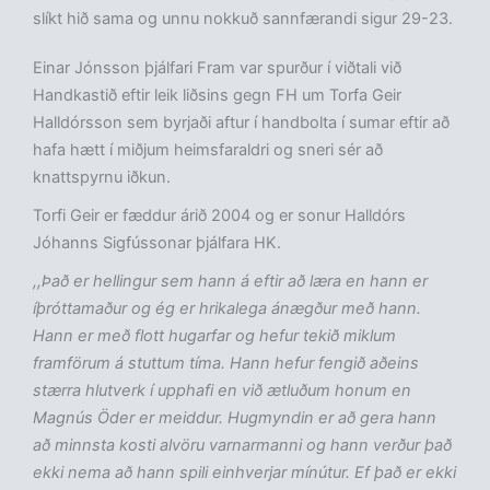
slíkt hið sama og unnu nokkuð sannfærandi sigur 29-23.
Einar Jónsson þjálfari Fram var spurður í viðtali við
Handkastið eftir leik liðsins gegn FH um Torfa Geir
Halldórsson sem byrjaði aftur í handbolta í sumar eftir að
hafa hætt í miðjum heimsfaraldri og sneri sér að
knattspyrnu iðkun.
Torfi Geir er fæddur árið 2004 og er sonur Halldórs
Jóhanns Sigfússonar þjálfara HK.
,,Það er hellingur sem hann á eftir að læra en hann er
íþróttamaður og ég er hrikalega ánægður með hann.
Hann er með flott hugarfar og hefur tekið miklum
framförum á stuttum tíma. Hann hefur fengið aðeins
stærra hlutverk í upphafi en við ætluðum honum en
Magnús Öder er meiddur. Hugmyndin er að gera hann
að minnsta kosti alvöru varnarmanni og hann verður það
ekki nema að hann spili einhverjar mínútur. Ef það er ekki