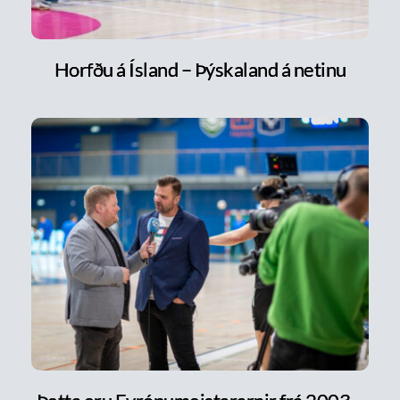
Horfðu á Ísland – Þýskaland á netinu