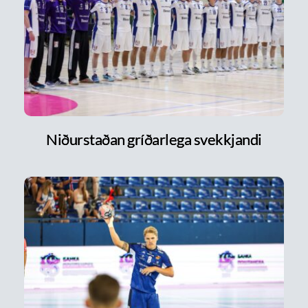
Niðurstaðan gríðarlega svekkjandi