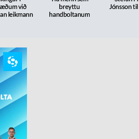
ræðum við
breyttu
Jónsson ti
dan leikmann
handboltanum