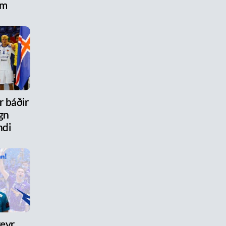
um
r báðir
gn
ndi
reyr