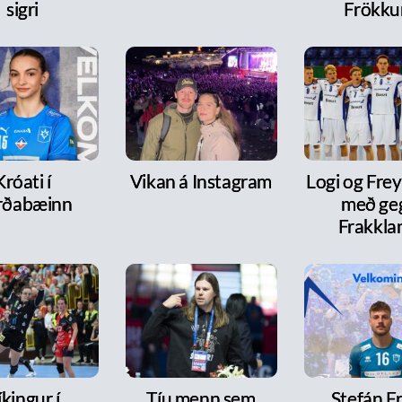
sigri
Frökk
Króati í
Vikan á Instagram
Logi og Frey
rðabæinn
með ge
Frakkla
íkingur í
Tíu menn sem
Stefán F