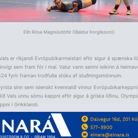
Elín Rósa Magnúsdóttir ((Baldur Þorgilsson))
Vals er ríkjandi Evrópubikarmeistari eftir sigur á spænska li
invígi sem fram fór í maí. Valur vann seinni leikinn á heimave
5:24 fyrir framan troðfulla stúku af stuðningsmönnum.
 fyrsta sinn sem íslenskt kvennalið vinnur Evrópubikarkeppni
alið Vals unnu sömu keppni eftir sigur á gríska liðinu, Olympi
ppni í Grikklandi.