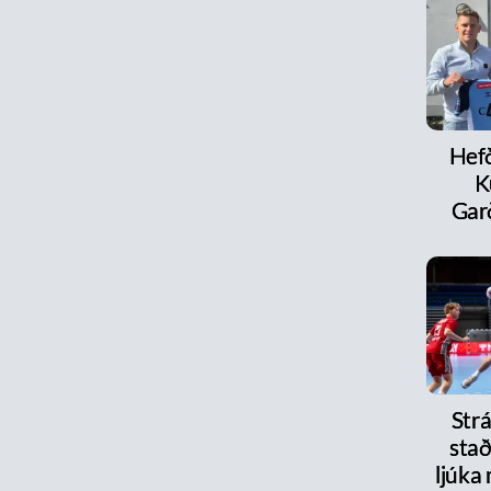
Hefð
K
Ga
Strá
stað
ljúka