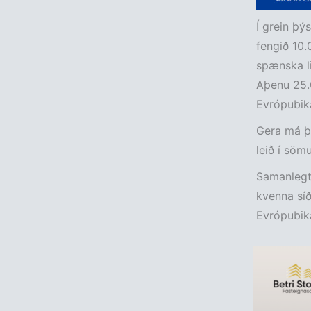
Í grein þý
fengið 10.
spænska li
Aþenu 25.00
Evrópubika
Gera má því
leið í söm
Samanlegt 
kvenna síð
Evrópubik