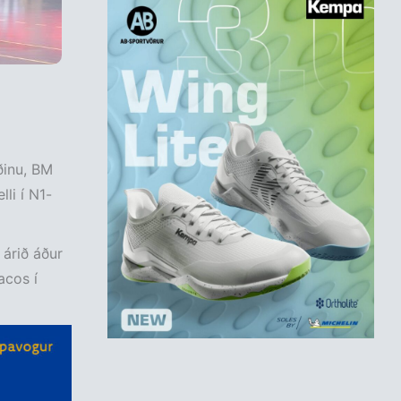
ðinu, BM
lli í N1-
 árið áður
acos í