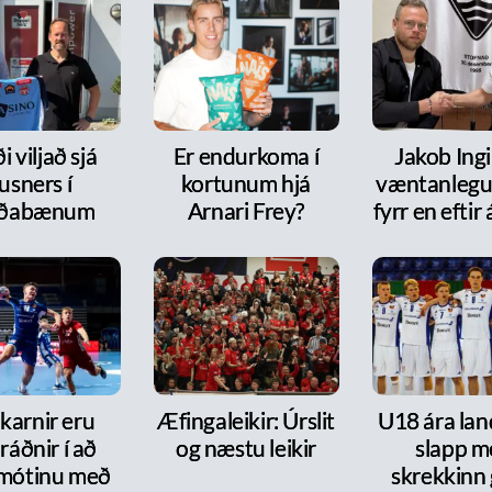
i viljað sjá
Er endurkoma í
Jakob Ingi
usners í
kortunum hjá
væntanlegur
rðabænum
Arnari Frey?
fyrr en efti
karnir eru
Æfingaleikir: Úrslit
U18 ára lan
ráðnir í að
og næstu leikir
slapp m
 mótinu með
skrekkinn