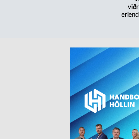
við
erlen