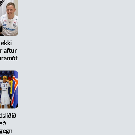
 ekki
 aftur
r áramót
dsliðið
eð
 gegn