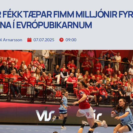
 FÉKK TÆPAR FIMM MILLJÓNIR FYR
NA Í EVRÓPUBIKARNUM
i Arnarsson
07.07.2025
09:00