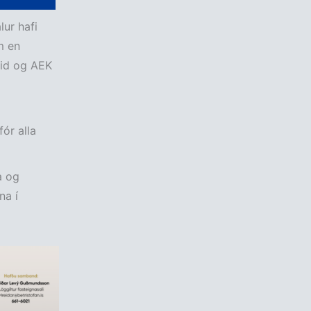
ur hafi
m en
oid og AEK
fór alla
a og
na í