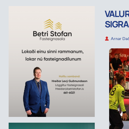
VALUR
SIGRA
Arnar Dað