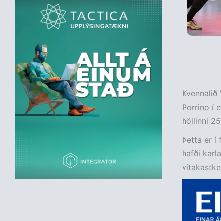
Kvennalið 
Porrino í e
höllinni 2
Þetta er í
hafði karl
vítakastke