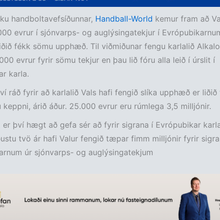
sku handboltavefsíðunnar,
Handball-World
kemur fram að Val
000 evrur í sjónvarps- og auglýsingatekjur í Evrópubikarnu
ðið fékk sömu upphæð. Til viðmiðunar fengu karlalið Alkal
0 evrur fyrir sömu tekjur en þau lið fóru alla leið í úrslit í
r karla.
 ráð fyrir að karlalið Vals hafi fengið slíka upphæð er liðið 
u keppni, árið áður. 25.000 evrur eru rúmlega 3,5 milljónir.
er því hægt að gefa sér að fyrir sigrana í Evrópubikar karl
ustu tvö ár hafi Valur fengið tæpar fimm milljónir fyrir sigra
arnum úr sjónvarps- og auglýsingatekjum